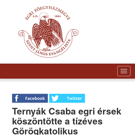
Togg
navig
Ternyák Csaba egri érsek
köszöntötte a tízéves
Görögkatolikus