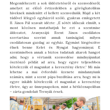
Megemlékezett a sok üldöztetésről és szenvedésről,
amelyet az előző évtizedekben a görögkatolikus
híveknek mindenütt el kellett szenvedniük. Majd a két
tüdővel lélegző egyházról szóló, gyakran emlegetett
II. János Pál szavait idézte: „E sötét időszak elmúlt, s
most közösen mutathatjuk be ezt a szentmise
áldozatot, Aranyszájú Szent János csodálatos
szertartása szerint annak tanúságául, milyen
csodálatosan gazdag az egyház. Egymást kiegészítve
élnek benne Kelet és Nyugat hagyományai. E
szentmisében annak a biztos tudatnak akarok hangot
adni, hogy a vértanúk szenvedése mindnyájunkat
ösztönző példát ad arra, hogy egyre teljesebben
kötelezzük el magunkat a keresztény életre.” Mi más
lehetne a mai évforduló üzenete mindannyiunk
számára, mint a szent pápa buzdítása arra, hogy mi is
egyre inkább kötelezzük el magunkat a keresztény
életre, úgy az ünnepnapokon, mint a hétköznapokban
– zárta gondolait Ternyák érsek.