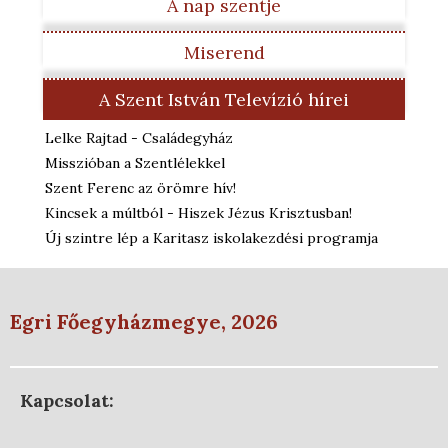
A nap szentje
Miserend
A Szent István Televízió hírei
Lelke Rajtad - Családegyház
Misszióban a Szentlélekkel
Szent Ferenc az örömre hív!
Kincsek a múltból - Hiszek Jézus Krisztusban!
Új szintre lép a Karitasz iskolakezdési programja
Egri Főegyházmegye, 2026
Kapcsolat: