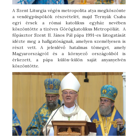
A Szent Liturgia végén metropolita atya megköszönte
a vendégpüspökök részvételét, majd Ternyák Csaba
egri érsek a római katolikus egyház nevében
köszöntötte a tízéves Görögkatolikus Metropóliát. A
főpásztor Szent II. János Pál pápa 1991-es látogatását
idézte meg a hallgatóságnak, amelyen személyesen is
részt vett. A jelenlévő hatalmas tömeget, amely
Magyarországról és a környező országokból is
érkezett, a pápa külön-külön saját anyanyelvén
köszöntötte.