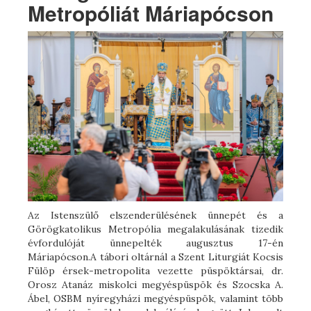
Metropóliát Máriapócson
Az Istenszülő elszenderülésének ünnepét és a
Görögkatolikus Metropólia megalakulásának tizedik
évfordulóját ünnepelték augusztus 17-én
Máriapócson.A tábori oltárnál a Szent Liturgiát Kocsis
Fülöp érsek-metropolita vezette püspöktársai, dr.
Orosz Atanáz miskolci megyéspüspök és Szocska A.
Ábel, OSBM nyíregyházi megyéspüspök, valamint több