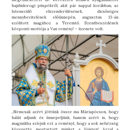
hajdúdorogi püspökről, akit pár nappal korábban, az
Istenszülő elszenderülésének, dicsőséges
mennybevitelének előünnepén, augusztus 13-án
szólított magához a Teremtő. Szentbeszédének
központi mottója a Van remény! – üzenete volt.
„Nemcsak azért jöttünk össze ma Máriapócson, hogy
hálát adjunk és ünnepeljünk, hanem azért is, hogy
magunkba szívjuk ezt a reményt, hogy a sok nehézség
közepette megtartott minket a Jóisten! Azzal a