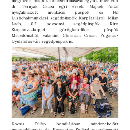
meghívott püspök koncelebrálásával együtt. Jelen volt
dr. Ternyák Csaba egri érsek, Majnek Antal
nyugalmazott munkácsi püspök és Nil
Lushchakmunkácsi segédpüspök Kárpátaljáról, Milan
Lach, S.J. pozsonyi segédpüspök, Kiro
Stojanovszkopjei görögkatolikus püspök
Macedóniából, valamint Christian Crisan Fogaras-
Gyulafehérvári segédpüspök is.
Kocsis Fülöp homíliájában mindenekelőtt
megemlékezett dr. Keresztes Szilárd nyugalmazott