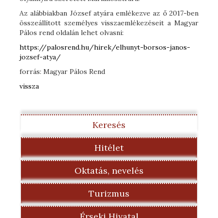
Az alábbiakban József atyára emlékezve az ő 2017-ben
összeállított személyes visszaemlékezéseit a Magyar
Pálos rend oldalán lehet olvasni:
https://palosrend.hu/hirek/elhunyt-borsos-janos-
jozsef-atya/
forrás: Magyar Pálos Rend
vissza
Keresés
Hitélet
Oktatás, nevelés
Turizmus
Érseki Hivatal