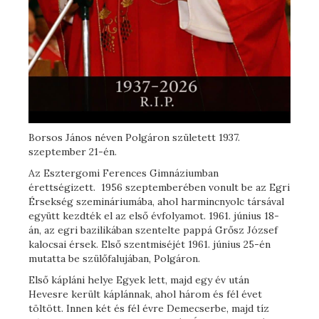
Borsos János néven Polgáron született 1937.
szeptember 21-én.
Az Esztergomi Ferences Gimnáziumban
érettségizett. 1956 szeptemberében vonult be az Egri
Érsekség szemináriumába, ahol harmincnyolc társával
együtt kezdték el az első évfolyamot. 1961. június 18-
án, az egri bazilikában szentelte pappá Grősz József
kalocsai érsek. Első szentmiséjét 1961. június 25-én
mutatta be szülőfalujában, Polgáron.
Első kápláni helye Egyek lett, majd egy év után
Hevesre került káplánnak, ahol három és fél évet
töltött. Innen két és fél évre Demecserbe, majd tíz