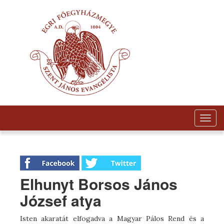
Togg
navig
Elhunyt Borsos János
József atya
Isten akaratát elfogadva a Magyar Pálos Rend és a