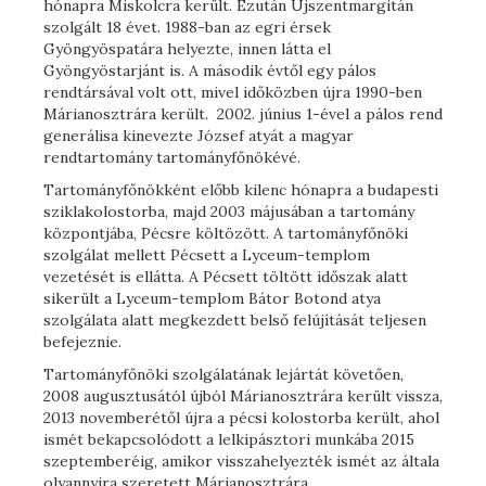
hónapra Miskolcra került. Ezután Újszentmargitán
szolgált 18 évet. 1988-ban az egri érsek
Gyöngyöspatára helyezte, innen látta el
Gyöngyöstarjánt is. A második évtől egy pálos
rendtársával volt ott, mivel időközben újra 1990-ben
Márianosztrára került. 2002. június 1-ével a pálos rend
generálisa kinevezte József atyát a magyar
rendtartomány tartományfőnökévé.
Tartományfőnökként előbb kilenc hónapra a budapesti
sziklakolostorba, majd 2003 májusában a tartomány
központjába, Pécsre költözött. A tartományfőnöki
szolgálat mellett Pécsett a Lyceum-templom
vezetését is ellátta. A Pécsett töltött időszak alatt
sikerült a Lyceum-templom Bátor Botond atya
szolgálata alatt megkezdett belső felújítását teljesen
befejeznie.
Tartományfőnöki szolgálatának lejártát követően,
2008 augusztusától újból Márianosztrára került vissza,
2013 novemberétől újra a pécsi kolostorba került, ahol
ismét bekapcsolódott a lelkipásztori munkába 2015
szeptemberéig, amikor visszahelyezték ismét az általa
olyannyira szeretett Márianosztrára.