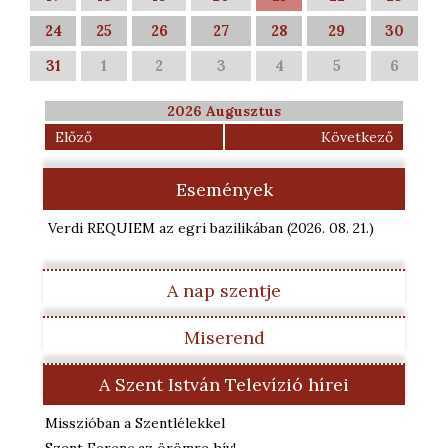
24
25
26
27
28
29
30
31
1
2
3
4
5
6
2026 Augusztus
Előző
Következő
Események
Verdi REQUIEM az egri bazilikában
(2026. 08. 21.
)
A nap szentje
Miserend
A Szent István Televízió hírei
Misszióban a Szentlélekkel