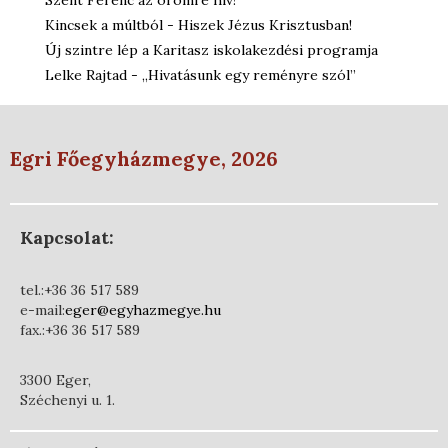
Szent Ferenc az örömre hív!
Kincsek a múltból - Hiszek Jézus Krisztusban!
Új szintre lép a Karitasz iskolakezdési programja
Lelke Rajtad - „Hivatásunk egy reményre szól”
Egri Főegyházmegye, 2026
Kapcsolat:
tel.:+36 36 517 589
e-mail:
eger@egyhazmegye.hu
fax.:+36 36 517 589
3300 Eger,
Széchenyi u. 1.