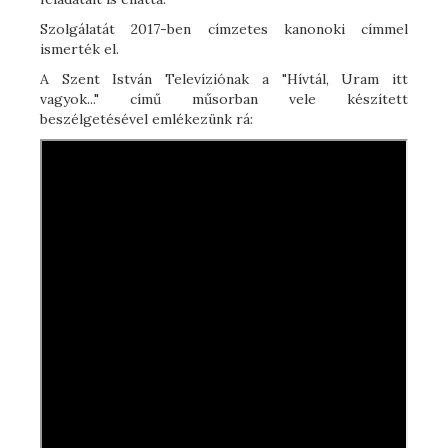
Szolgálatát 2017-ben címzetes kanonoki címmel
ismerték el.
A Szent István Televíziónak a "Hívtál, Uram itt
vagyok..." című műsorban vele készített
beszélgetésével emlékezünk rá: