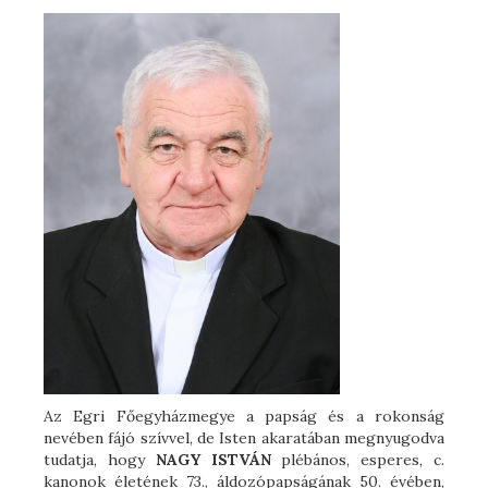
Az Egri Főegyházmegye a papság és a rokonság
nevében fájó szívvel, de Isten akaratában megnyugodva
tudatja, hogy
NAGY ISTVÁN
plébános, esperes, c.
kanonok életének 73., áldozópapságának 50. évében,