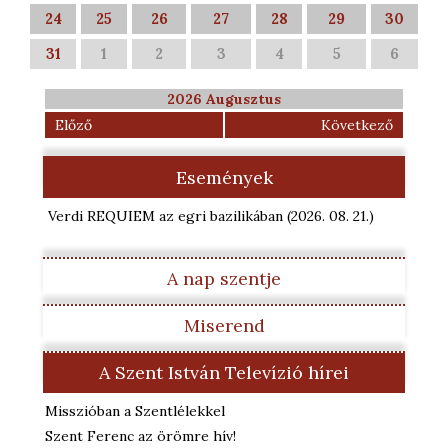
24
25
26
27
28
29
30
31
1
2
3
4
5
6
2026 Augusztus
Előző
Következő
Események
Verdi REQUIEM az egri bazilikában
(2026. 08. 21.
)
A nap szentje
Miserend
A Szent István Televízió hírei
Misszióban a Szentlélekkel
Szent Ferenc az örömre hív!