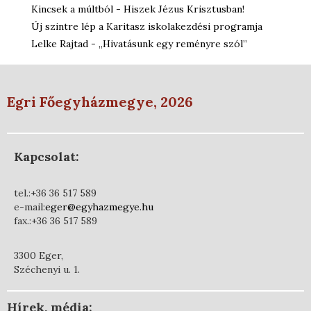
Kincsek a múltból - Hiszek Jézus Krisztusban!
Új szintre lép a Karitasz iskolakezdési programja
Lelke Rajtad - „Hivatásunk egy reményre szól”
Egri Főegyházmegye, 2026
Kapcsolat:
tel.:+36 36 517 589
e-mail:
eger@egyhazmegye.hu
fax.:+36 36 517 589
3300 Eger,
Széchenyi u. 1.
Hírek, média: