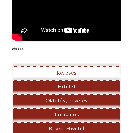
vissza
Keresés
Hitélet
Oktatás, nevelés
Turizmus
Érseki Hivatal