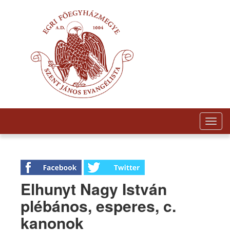
Togg
navig
Elhunyt Nagy István
plébános, esperes, c.
kanonok