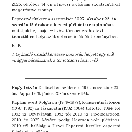
2025. október 14-én a hevesi plébánián szentségekkel
megerősítve elhunyt.
Paptestvérünkért a szentmisét
2025. október 22-én,
szerdán 15 órakor a hevesi plébániatemplomban
mutatjuk be, majd ezt követően
az erdőteleki
temetőben
helyezzük sírba az örök élet reményében.
R.I.P.
A Gyászoló Család kérésére koszorúk helyett egy szál
virággal búcsúzzanak a temetésen résztvevők.
Nagy István
Erdőtelken született, 1952. november 23-
án. Pappá 1976. június 20-án szentelték.
Kápláni éveit Polgáron (1976-1978), Kunszentmártonon
(1978-1982) és Jászapátin (1982-1984) töltötte. 1984-tól
1992-ig Dévaványán, 1992-től 2010-ig Tibolddarócon,
2010 és 2025 között pedig Hevesen volt plébános.
2010-től haláláig a Hevei Esperesi Kerület esperesi
feladatait is ellátta.