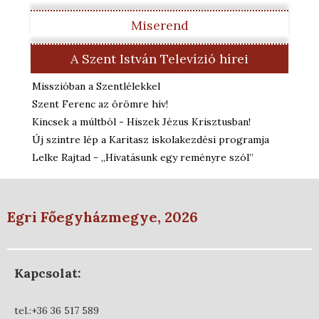
Miserend
A Szent István Televízió hírei
Misszióban a Szentlélekkel
Szent Ferenc az örömre hív!
Kincsek a múltból - Hiszek Jézus Krisztusban!
Új szintre lép a Karitasz iskolakezdési programja
Lelke Rajtad - „Hivatásunk egy reményre szól”
Egri Főegyházmegye, 2026
Kapcsolat:
tel.:+36 36 517 589