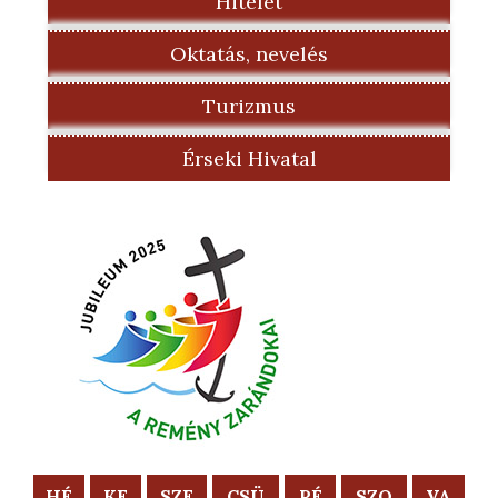
Hitélet
Oktatás, nevelés
Turizmus
Érseki Hivatal
HÉ
KE
SZE
CSÜ
PÉ
SZO
VA