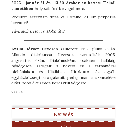
2025. január 31-én, 13.30 órakor az hevesi "Felső"
temetőben
helyezik örök nyugalomra.
Requiem aeternam dona ei Domine, et lux perpetua
luceat ei!
Táviratcím:
Heves, Dobó út 8.
Szalai József
Hevesen született 1952. július 23-án.
Állandó diakónussá Hevesen szentelték 2005.
augusztus 6-án. Diakónusként csaknem haláláig
hűségesen szolgált a hevesi és a tarnamérai
plébániákon és filiáikban. Hitoktatói és egyéb
egyházközségi szolgálatait pedig már a szentelése
előtt, több évtizeden keresztül végezte.
vissza
Keresés