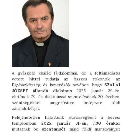
A gyászoló család fájdalommal, de a feltámadásba
vetett hittel tudatja az összes rokonok, az
Egyházközség és ismerősök nevében, hogy
SZALAI
JÓZSEF állandó diakónus
2025. január 29-én,
életének 73., és diakónussá szentelésének 20. évében,
szentségekkel megerősítve befejezte földi
zarándokútját.
Felejthetetlen halottunk üdvösségéért a hevesi
templomban
2025. január 31-én, 7.30 órakor
mutatnak be
szentmisét
, majd földi maradványait