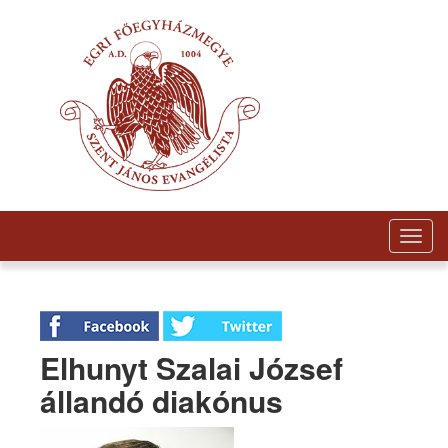
Togg
navig
Elhunyt Szalai József
állandó diakónus