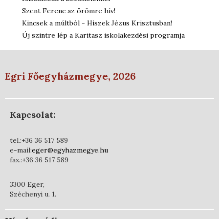
Szent Ferenc az örömre hív!
Kincsek a múltból - Hiszek Jézus Krisztusban!
Új szintre lép a Karitasz iskolakezdési programja
Egri Főegyházmegye, 2026
Kapcsolat:
tel.:+36 36 517 589
e-mail:
eger@egyhazmegye.hu
fax.:+36 36 517 589
3300 Eger,
Széchenyi u. 1.