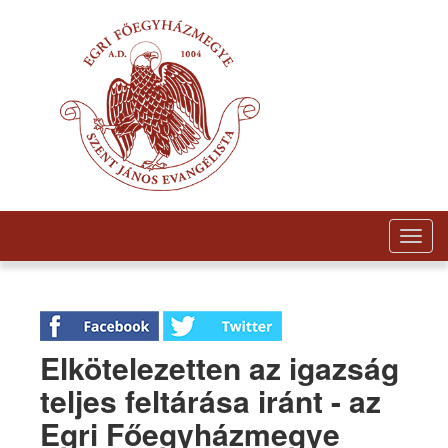
Togg
navig
Elkötelezetten az igazság
teljes feltárása iránt - az
Egri Főegyházmegye