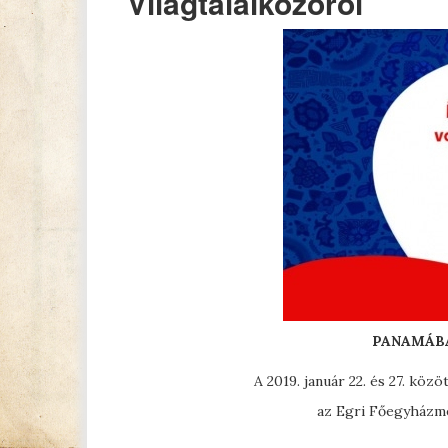
Világtalálkozóról
PANAMÁBA
A 2019. január 22. és 27. köz
az Egri Főegyházme