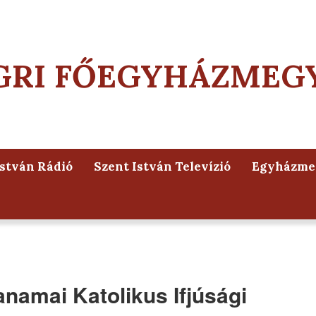
GRI FŐEGYHÁZMEG
István Rádió
Szent István Televízió
Egyházmeg
amai Katolikus Ifjúsági