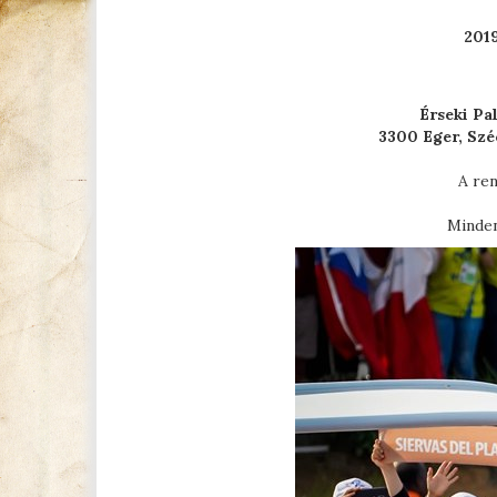
2019
Érseki Pa
3300 Eger, Szé
A ren
Minden