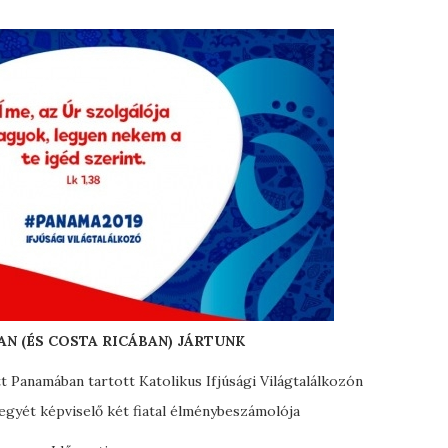
N (ÉS COSTA RICÁBAN) JÁRTUNK
ött Panamában tartott Katolikus Ifjúsági Világtalálkozón
gyét képviselő két fiatal élménybeszámolója