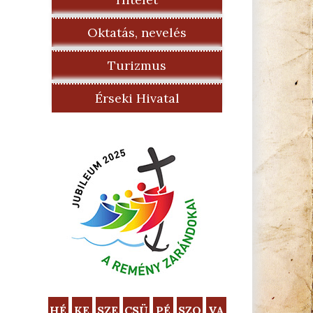
Oktatás, nevelés
Turizmus
Érseki Hivatal
HÉ
KE
SZE
CSÜ
PÉ
SZO
VA