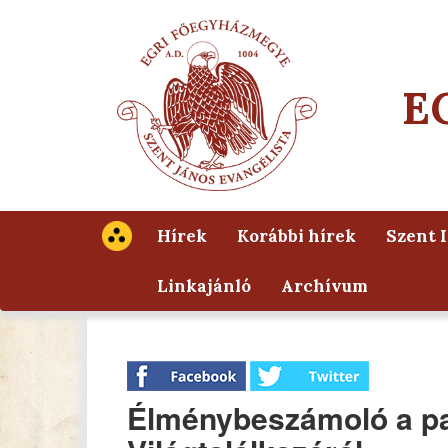
E
Hírek
Korábbi hírek
Szent 
Linkajánló
Archívum
Élménybeszámoló a pan