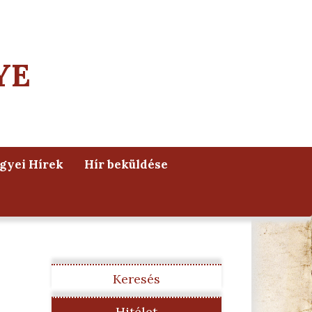
YE
yei Hírek
Hír beküldése
Keresés
Hitélet