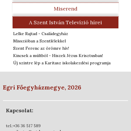
Miserend
A Szent István Televízió hírei
Lelke Rajtad - Családegyház
Misszióban a Szentlélekkel
Szent Ferenc az örömre hív!
Kincsek a múltból - Hiszek Jézus Krisztusban!
Új szintre lép a Karitasz iskolakezdési programja
Egri Főegyházmegye, 2026
Kapcsolat:
tel.:+36 36 517 589