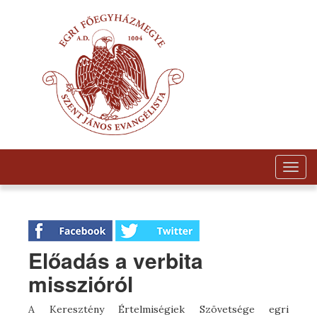
Togg
navig
Előadás a verbita
misszióról
A Keresztény Értelmiségiek Szövetsége egri