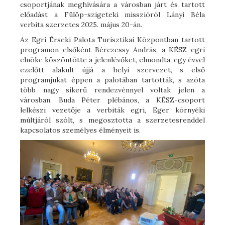
csoportjának meghívására a városban járt és tartott
előadást a Fülöp-szigeteki misszióról Lányi Béla
verbita szerzetes 2025. május 20-án.
Az Egri Érseki Palota Turisztikai Központban tartott
programon elsőként Bérczessy András, a KÉSZ egri
elnöke köszöntötte a jelenlévőket, elmondta, egy évvel
ezelőtt alakult újjá a helyi szervezet, s első
programjukat éppen a palotában tartották, s azóta
több nagy sikerű rendezvénnyel voltak jelen a
városban. Buda Péter plébános, a KÉSZ-csoport
lelkészi vezetője a verbiták egri, Eger környéki
múltjáról szólt, s megosztotta a szerzetesrenddel
kapcsolatos személyes élményeit is.