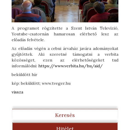
A programot rögzítette a Szent István Televízió,
Youtube-csatornán hamarosan elérhető lesz az
előadás felvétele.
Az előadás végén a cebui árvaház javára adományokat
gyűjtöttek. Aki szeretné támogatni a verbita
közösséget, ezen az elérhetőségeket tud
informálódni:
https://www.verbita.hu/hu/aid/
beküldött hír
kép: beküldött; www.tveger.hu
vissza
Keresés
Hitélet