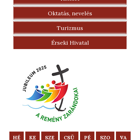
Oktatás, nevelés
Turizmus
Érseki Hivatal
HÉ
KE
SZE
CSÜ
PÉ
SZO
VA