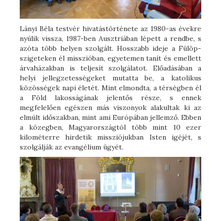
Lányi Béla testvér hivatástörténete az 1980-as évekre
nyúlik vissza, 1987-ben Ausztriában lépett a rendbe, s
azóta több helyen szolgált. Hosszabb ideje a Fülöp-
szigeteken él misszióban, egyetemen tanít és emellett
árvaházakban is teljesít szolgálatot. Előadásában a
helyi jellegzetességeket mutatta be, a katolikus
közösségek napi életét. Mint elmondta, a térségben él
a Föld lakosságának jelentős része, s ennek
megfelelően egészen más viszonyok alakultak ki az
elmúlt időszakban, mint ami Európában jellemző. Ebben
a közegben, Magyarországtól több mint 10 ezer
kilométerre hirdetik missziójukban Isten igéjét, s
szolgálják az evangélium ügyét.