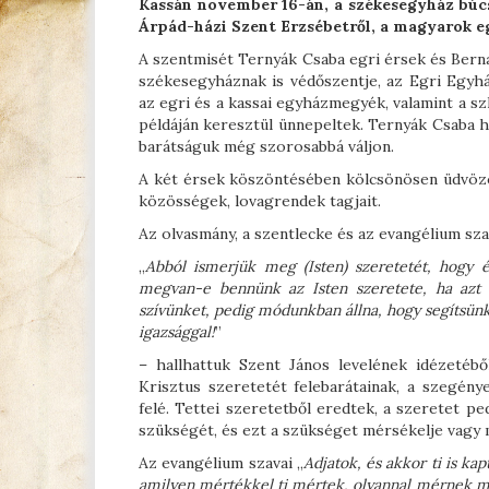
Kassán november 16-án, a székesegyház búc
Árpád-házi Szent Erzsébetről, a magyarok eg
A szentmisét Ternyák Csaba egri érsek és Bern
székesegyháznak is védőszentje, az Egri Egyh
az egri és a kassai egyházmegyék, valamint a s
példáján keresztül ünnepeltek. Ternyák Csaba ha
barátságuk még szorosabbá váljon.
A két érsek köszöntésében kölcsönösen üdvözö
közösségek, lovagrendek tagjait.
Az olvasmány, a szentlecke és az evangélium sza
„
Abból ismerjük meg (Isten) szeretetét, hogy é
megvan-e bennünk az Isten szeretete, ha azt l
szívünket, pedig módunkban állna, hogy segítsünk
igazsággal!
”
– hallhattuk Szent János levelének idézetébő
Krisztus szeretetét felebarátainak, a szegény
felé. Tettei szeretetből eredtek, a szeretet 
szükségét, és ezt a szükséget mérsékelje vagy
Az evangélium szavai „
Adjatok, és akkor ti is k
amilyen mértékkel ti mértek, olyannal mérnek m