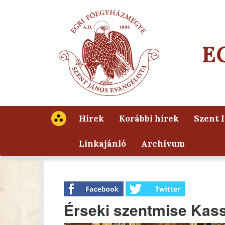
E
Hírek
Korábbi hírek
Szent 
Linkajánló
Archívum
Érseki szentmise Kas