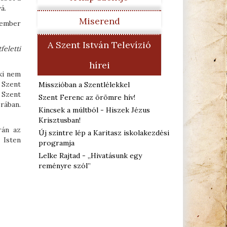
á.
Miserend
 ember
A Szent István Televízió
eletti
hírei
ki nem
 Szent
Misszióban a Szentlélekkel
 Szent
Szent Ferenc az örömre hív!
rában.
Kincsek a múltból - Hiszek Jézus
Krisztusban!
rán az
Új szintre lép a Karitasz iskolakezdési
 Isten
programja
Lelke Rajtad - „Hivatásunk egy
reményre szól”