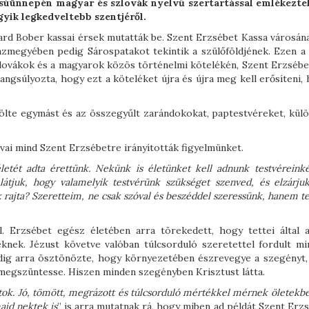
súünnepén magyar és szlovák nyelvű szertartással emlékezt
yik legkedveltebb szentjéről.
ard Bober kassai érsek mutatták be. Szent Erzsébet Kassa városána
ázmegyében pedig Sárospatakot tekintik a szülőföldjének. Ezen a
zlovákok és a magyarok közös történelmi kötelékén, Szent Erzsébet
ngsúlyozta, hogy ezt a köteléket újra és újra meg kell erősíteni,
lte egymást és az összegyűlt zarándokokat, paptestvéreket, kül
vai mind Szent Erzsébetre irányították figyelmünket.
letét adta érettünk. Nekünk is életünket kell adnunk testvéreinké
átjuk, hogy valamelyik testvérünk szükséget szenved, és elzárjuk
 rajta? Szeretteim, ne csak szóval és beszéddel szeressünk, hanem te
l. Erzsébet egész életében arra törekedett, hogy tettei által a
eknek. Jézust követve valóban túlcsorduló szeretettel fordult mi
pedig arra ösztönözte, hogy környezetében észrevegye a szegényt,
 megszüntesse. Hiszen minden szegényben Krisztust látta.
aptok. Jó, tömött, megrázott és túlcsorduló mértékkel mérnek öletekb
ajd nektek is
” is arra mutatnak rá, hogy miben ad példát Szent Erz