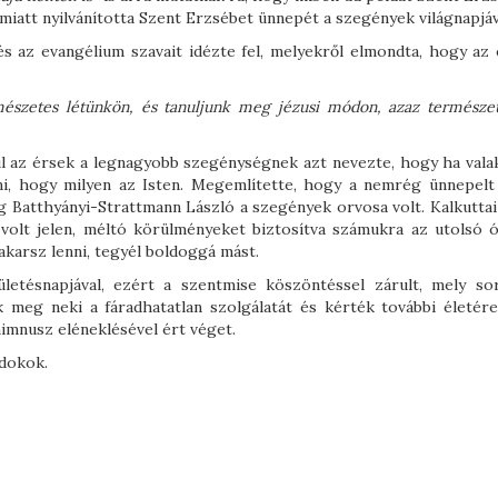
iatt nyilvánította Szent Erzsébet ünnepét a szegények világnapjáv
s az evangélium szavait idézte fel, melyekről elmondta, hogy az
mészetes létünkön, és tanuljunk meg jézusi módon, azaz természetf
l az érsek a legnagyobb szegénységnek azt nevezte, hogy ha vala
lni, hogy milyen az Isten. Megemlítette, hogy a nemrég ünnepelt
 Batthyányi-Strattmann László a szegények orvosa volt. Kalkuttai
volt jelen, méltó körülményeket biztosítva számukra az utolsó ó
akarsz lenni, tegyél boldoggá mást.
etésnapjával, ezért a szentmise köszöntéssel zárult, mely so
 meg neki a fáradhatatlan szolgálatát és kérték további életére
himnusz eléneklésével ért véget.
ndokok.