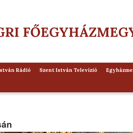
GRI FŐEGYHÁZMEG
István Rádió
Szent István Televízió
Egyházmeg
sán