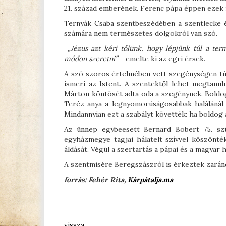
21. század emberének. Ferenc pápa éppen ezek m
Ternyák Csaba szentbeszédében a szentlecke é
számára nem természetes dolgokról van szó.
„Jézus azt kéri tőlünk, hogy lépjünk túl a ter
módon szeretni” –
emelte ki az egri érsek.
A szó szoros értelmében vett szegénységen tú
ismeri az Istent. A szentektől lehet megtanu
Márton köntösét adta oda a szegénynek. Boldog
Teréz anya a legnyomorúságosabbak halálánál 
Mindannyian ezt a szabályt követték: ha boldog 
Az ünnep egybeesett Bernard Bobert 75. szül
egyházmegye tagjai hálatelt szívvel köszönték
áldását. Végül a szertartás a pápai és a magyar 
A szentmisére Beregszászról is érkeztek zará
forrás: Fehér Rita,
Kárpátalja.ma
vissza