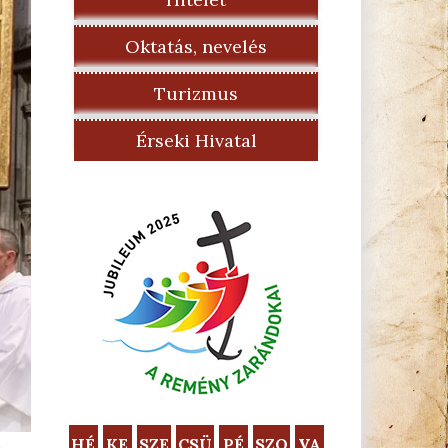
Oktatás, nevelés
Turizmus
Érseki Hivatal
HÉ
KE
SZE
CSÜ
PÉ
SZO
VA