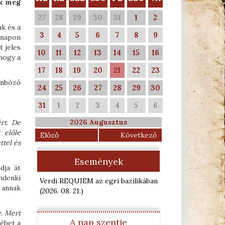
ek meg
27
28
29
30
31
1
2
k és a
3
4
5
6
7
8
9
 napon
 jeles
10
11
12
13
14
15
16
 hogy a
17
18
19
20
21
22
23
önböző
24
25
26
27
28
29
30
31
1
2
3
4
5
6
2026 Augusztus
rt. De
 előle
Előző
Következő
ttel és
Események
dja át
ndenki
Verdi REQUIEM az egri bazilikában
 annak
(2026. 08. 21.
)
e. Mert
A nap szentje
sébet a