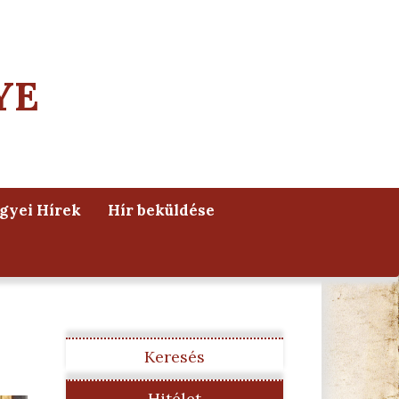
YE
yei Hírek
Hír beküldése
Keresés
Hitélet