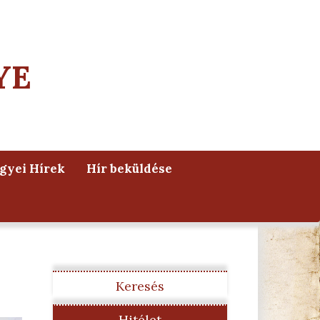
YE
yei Hírek
Hír beküldése
Keresés
Hitélet