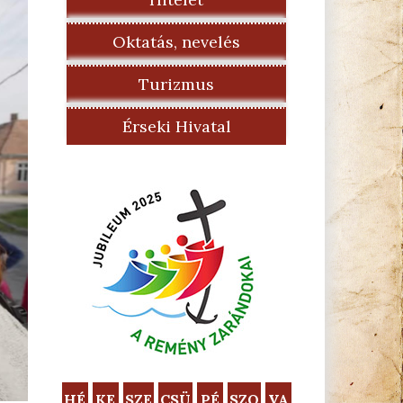
Oktatás, nevelés
Turizmus
Érseki Hivatal
HÉ
KE
SZE
CSÜ
PÉ
SZO
VA