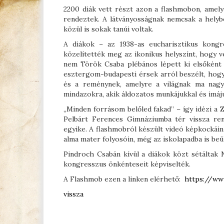
2200 diák vett részt azon a flashmobon, amely
rendeztek. A látványosságnak nemcsak a helyb
közül is sokak tanúi voltak.
A diákok – az 1938-as eucharisztikus kongr
közelítették meg az ikonikus helyszínt, hogy 
nem Török Csaba plébános lépett ki elsőként 
esztergom-budapesti érsek arról beszélt, hogy 
és a reménynek, amelyre a világnak ma nagy
mindazokra, akik áldozatos munkájukkal és imá
„Minden forrásom belőled fakad” – így idézi a
Pelbárt Ferences Gimnáziumba tér vissza re
egyike. A flashmobról készült videó képkockáin e
alma mater folyosóin, még az iskolapadba is beül
Pindroch Csabán kívül a diákok közt sétáltak 
kongresszus önkénteseit képviselték.
A Flashmob ezen a linken elérhető:
https://ww
vissza