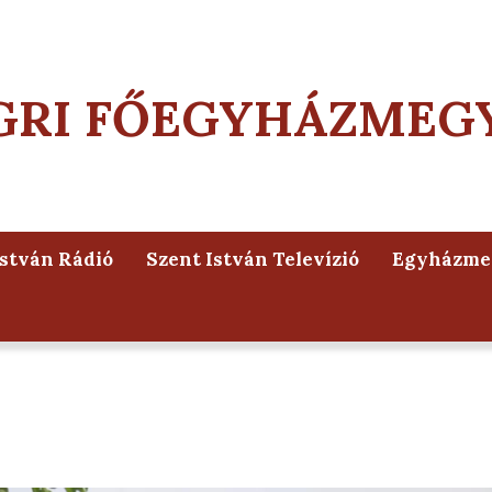
GRI FŐEGYHÁZMEG
István Rádió
Szent István Televízió
Egyházmeg