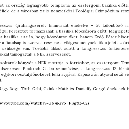
et az ország legnagyobb temploma, az esztergomi bazilika előtti
éliek, de a városban zajló nemzetközi Teológiai Szimpózium rész
esszus újrahangszerelt himnuszát énekelve – öt különböző ir
végül keresztet formázzanak a bazilika lépcsősora előtt. Meglepet
a bazilika ajtaján, hogy köszöntse őket, hanem Erdő Péter bíbor
a fiatalság is szerves részese a világeseménynek, ők a jelei az ö
 szüksége van. Továbbá áldást adott a kongresszus önkéntese
jukkal támogatták a NEK szervezését.
 Zsoltárok könyvét a NEK mottója. A forráshoz, az esztergomi Tem
ndszeresen Pindroch Csaba színművész, a kongresszus 12 hírn
gykori osztályfőnökével, lelki atyjával, Kapisztrán atyával sétál v
.
Nagy Bogi, Tóth Gabi, Czinke Máté és Dánielfy Gergő énekesek is
w.
youtube.com/watch?v=GN4Rrvb_
FBg&t=62s