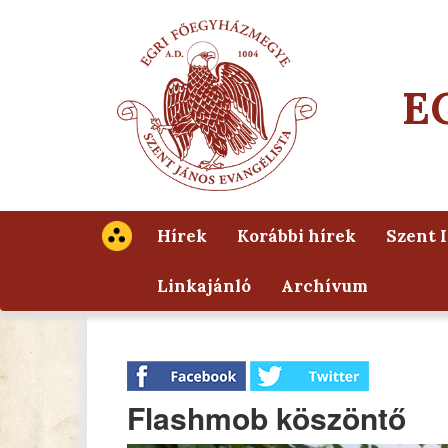
E
Hírek
Korábbi hírek
Szent 
Linkajánló
Archívum
Flashmob köszöntő