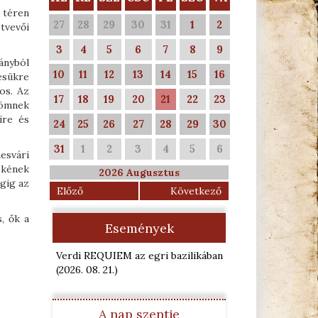
 téren
27
28
29
30
31
1
2
tvevői
3
4
5
6
7
8
9
ányból
10
11
12
13
14
15
16
ésükre
os. Az
17
18
19
20
21
22
23
römnek
ire és
24
25
26
27
28
29
30
31
1
2
3
4
5
6
esvári
ökének
2026 Augusztus
égig az
Előző
Következő
, ők a
Események
Verdi REQUIEM az egri bazilikában
(2026. 08. 21.
)
A nap szentje