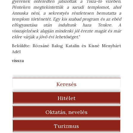
gyerekek önfeledten játszottak a Tisza-tó vizében.
Pénteken megtekintettük a sarudi templomot, ahol
Annuska néni, a sekrestyés részletesen bemutatta a
templom történetét. Egy kis szabad program és az ebéd
elfogyasztása után indultunk haza Tenkre. A
visszajelzések alapján mindenki jól érezte magát és már
előre várják a jövő évi lehetőséget."
Beküldte: Rózsáné Balog Katalin és Kisné Menyhárt
Adél
vissza
Keresés
Hitélet
Oktatás, nevelés
Turizmus