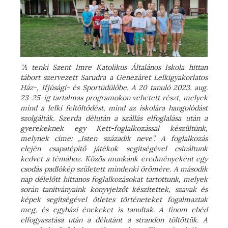
"A tenki Szent Imre Katolikus Általános Iskola hittan
tábort szervezett Sarudra a Genezáret Lelkigyakorlatos
Ház-, Ifjúsági- és Sportüdülőbe. A 20 tanuló 2023. aug.
23-25-ig tartalmas programokon vehetett részt, melyek
mind a lelki feltöltődést, mind az iskolára hangolódást
szolgálták. Szerda délután a szállás elfoglalása után a
gyerekeknek egy Kett-foglalkozással készültünk,
melynek címe: „Isten századik neve”. A foglalkozás
elején csapatépítő játékok segítségével csináltunk
kedvet a témához. Közös munkánk eredményeként egy
csodás padlókép született mindenki örömére. A második
nap délelőtt hittanos foglalkozásokat tartottunk, melyek
során tanítványaink könyvjelzőt készítettek, szavak és
képek segítségével ötletes történeteket fogalmaztak
meg, és egyházi énekeket is tanultak. A finom ebéd
elfogyasztása után a délutánt a strandon töltöttük. A