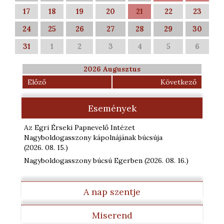
17
18
19
20
21
22
23
24
25
26
27
28
29
30
31
1
2
3
4
5
6
2026 Augusztus
Előző
Következő
Események
Az Egri Érseki Papnevelő Intézet
Nagyboldogasszony kápolnájának búcsúja
(2026. 08. 15.
)
Nagyboldogasszony búcsú Egerben
(2026. 08. 16.
)
A nap szentje
Miserend