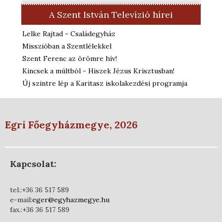
A Szent István Televízió hírei
Lelke Rajtad - Családegyház
Misszióban a Szentlélekkel
Szent Ferenc az örömre hív!
Kincsek a múltból - Hiszek Jézus Krisztusban!
Új szintre lép a Karitasz iskolakezdési programja
Egri Főegyházmegye, 2026
Kapcsolat:
tel.:+36 36 517 589
e-mail:
eger@egyhazmegye.hu
fax.:+36 36 517 589