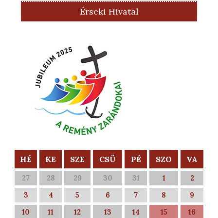
Érseki Hivatal
HÉ
KE
SZE
CSÜ
PÉ
SZO
VA
27
28
29
30
31
1
2
3
4
5
6
7
8
9
10
11
12
13
14
15
16