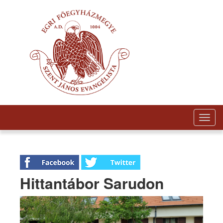
Togg
navig
Hittantábor Sarudon