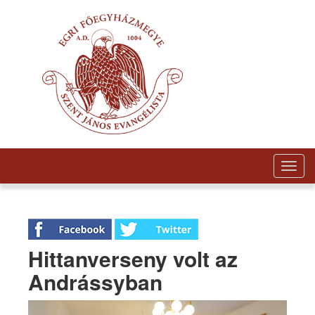
Togg
navig
Hittanverseny volt az
Andrássyban