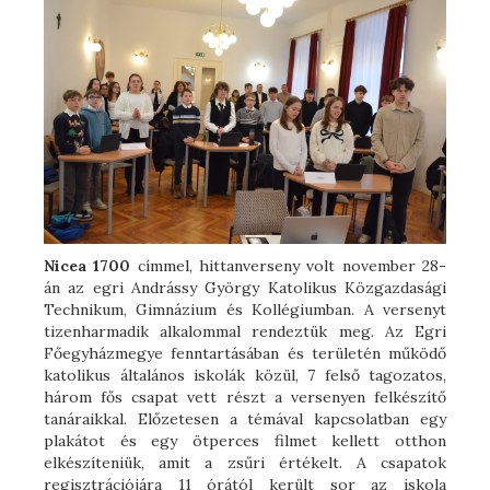
Nicea 1700
címmel, hittanverseny volt november 28-
án az egri Andrássy György Katolikus Közgazdasági
Technikum, Gimnázium és Kollégiumban. A versenyt
tizenharmadik alkalommal rendeztük meg. Az Egri
Főegyházmegye fenntartásában és területén működő
katolikus általános iskolák közül, 7 felső tagozatos,
három fős csapat vett részt a versenyen felkészítő
tanáraikkal. Előzetesen a témával kapcsolatban egy
plakátot és egy ötperces filmet kellett otthon
elkészíteniük, amit a zsűri értékelt. A csapatok
regisztrációjára 11 órától került sor az iskola