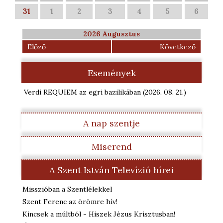
31
1
2
3
4
5
6
2026 Augusztus
Előző
Következő
Események
Verdi REQUIEM az egri bazilikában
(2026. 08. 21.
)
A nap szentje
Miserend
A Szent István Televízió hírei
Misszióban a Szentlélekkel
Szent Ferenc az örömre hív!
Kincsek a múltból - Hiszek Jézus Krisztusban!