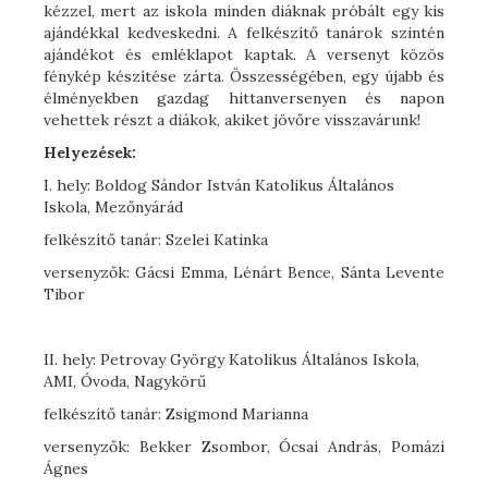
kézzel, mert az iskola minden diáknak próbált egy kis
ajándékkal kedveskedni. A felkészítő tanárok szintén
ajándékot és emléklapot kaptak. A versenyt közös
fénykép készítése zárta. Összességében, egy újabb és
élményekben gazdag hittanversenyen és napon
vehettek részt a diákok, akiket jövőre visszavárunk!
Helyezések:
I. hely: Boldog Sándor István Katolikus Általános
Iskola, Mezőnyárád
felkészítő tanár: Szelei Katinka
versenyzők: Gácsi Emma, Lénárt Bence, Sánta Levente
Tibor
II. hely: Petrovay György Katolikus Általános Iskola,
AMI, Óvoda, Nagykörű
felkészítő tanár: Zsigmond Marianna
versenyzők: Bekker Zsombor, Ócsai András, Pomázi
Ágnes