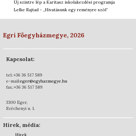
Új szintre lép a Karitasz iskolakezdési programja
Lelke Rajtad - „Hivatásunk egy reményre szól”
Egri Főegyházmegye, 2026
Kapcsolat:
tel.:+36 36 517 589
e-mail:
eger@egyhazmegye.hu
fax.:+36 36 517 589
3300 Eger,
Széchenyi u. 1.
Hírek, média:
Hírek