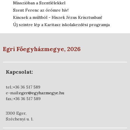
Misszióban a Szentlélekkel
Szent Ferenc az örömre hív!
Kincsek a múltból - Hiszek Jézus Krisztusban!
Új szintre lép a Karitasz iskolakezdési programja
Egri Főegyházmegye, 2026
Kapcsolat:
tel.:+36 36 517 589
e-mail:
eger@egyhazmegye.hu
fax.:+36 36 517 589
3300 Eger,
Széchenyi u. 1.