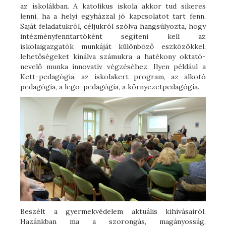
az iskolákban. A katolikus iskola akkor tud sikeres
lenni, ha a helyi egyházzal jó kapcsolatot tart fenn.
Saját feladatukról, céljukról szólva hangsúlyozta, hogy
intézményfenntartóként segíteni kell az
iskolaigazgatók munkáját különböző eszközökkel,
lehetőségeket kínálva számukra a hatékony oktató-
nevelő munka innovatív végzéséhez. Ilyen például a
Kett-pedagógia, az iskolakert program, az alkotó
pedagógia, a lego-pedagógia, a környezetpedagógia.
Beszélt a gyermekvédelem aktuális kihívásairól.
Hazánkban ma a szorongás, magányosság,