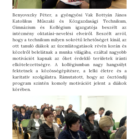
Benyovszky Péter, a gyöngyösi Vak Bottyán János
Katolikus Műszaki és Közgazdasági Technikum,
Gimnázium és Kollégium igazgatója beszélt az
intézmény oktatási-nevelési elveiről. Beszélt arról,
hogy a technikum milyen sokrétű lehetőséget kínál, az
ott tanuló diákok az üzemlátogatások révén korán és
közelről belelátnak a munka világába, ezáltal nagyobb
motivációt kapnak az őket érdeklő területek iránti
elkötelezettségre. A kollégiumban nagy hangsúlyt
fektetnek a közösségépítésre, a lelki életre és a
karitatív szolgálatra. Rámutatott, hogy az ösztöndíj
program szintén komoly motivációt jelent a diákok
körében.