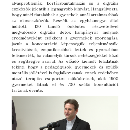
alvásproblémák, kortársbántalmazás és a digitális
eszközök jelentik a legnagyobb kihívást. Hangsúlyozta,
hogy minél fiatalabbak a gyerekek, annál ártalmasabbak
az okoseszközök. Beszélt az egyházmegye által
indított, 120 tanuló önkéntes részvételével
megvalósuló digitális detox kampányról, melynek
eredményeként csökkent a gyermekek szorongása,
javult a koncentráció képességük, teljesítményük,
kreativitásuk, empatikusabbak lettek és gyorsabban
felismerték, ha valamelyik társuk nehézségekkel küzd
és segítségre szorul. Az előadó kiemelt feladatnak
tekinti, hogy a pedagógusok, gyermekek és szülők
mentális jóllétével is foglalkozzanak, ennek érdekében
utazó terápiás csoportot működtetnek, akik 1500
gyermeket látnak el és 700 szülői konzultációt
tartanak évente.