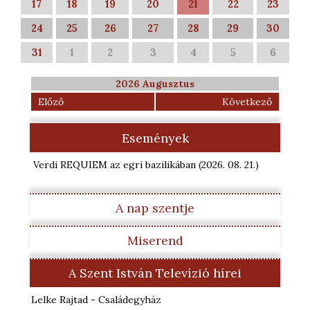
17
18
19
20
21
22
23
24
25
26
27
28
29
30
31
1
2
3
4
5
6
2026 Augusztus
Előző
Következő
Események
Verdi REQUIEM az egri bazilikában
(2026. 08. 21.
)
A nap szentje
Miserend
A Szent István Televízió hírei
Lelke Rajtad - Családegyház