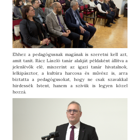
Ehhez a pedagógusnak magának is szeretni kell azt,
amit tanít. Rácz László tanár alakját példaként állítva a
jelenlévők elé, miszerint az igazi tanár hivatalnok,
lelkipásztor, a kultúra harcosa és művész is, arra
biztatta a pedagógusokat, hogy ne csak szavakkal
hirdessék Istent, hanem a szívük is legyen közel
hozzá.