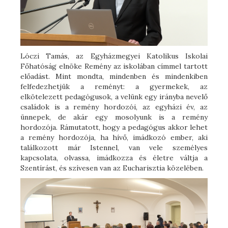
Lóczi Tamás, az Egyházmegyei Katolikus Iskolai
Főhatóság elnöke Remény az iskolában címmel tartott
előadást. Mint mondta, mindenben és mindenkiben
felfedezhetjük a reményt: a gyermekek, az
elkötelezett pedagógusok, a velünk egy irányba nevelő
családok is a remény hordozói, az egyházi év, az
ünnepek, de akár egy mosolyunk is a remény
hordozója. Rámutatott, hogy a pedagógus akkor lehet
a remény hordozója, ha hívő, imádkozó ember, aki
találkozott már Istennel, van vele személyes
kapcsolata, olvassa, imádkozza és életre váltja a
Szentírást, és szívesen van az Eucharisztia közelében.