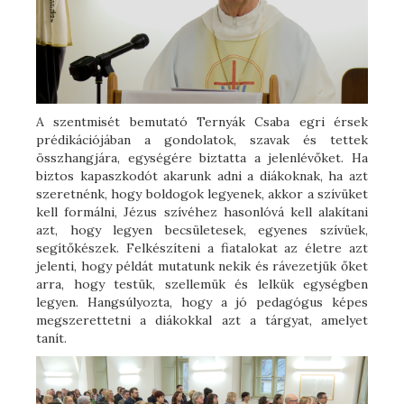
A szentmisét bemutató Ternyák Csaba egri érsek
prédikációjában a gondolatok, szavak és tettek
összhangjára, egységére biztatta a jelenlévőket. Ha
biztos kapaszkodót akarunk adni a diákoknak, ha azt
szeretnénk, hogy boldogok legyenek, akkor a szívüket
kell formálni, Jézus szívéhez hasonlóvá kell alakítani
azt, hogy legyen becsületesek, egyenes szívüek,
segítőkészek. Felkészíteni a fiatalokat az életre azt
jelenti, hogy példát mutatunk nekik és rávezetjük őket
arra, hogy testük, szellemük és lelkük egységben
legyen. Hangsúlyozta, hogy a jó pedagógus képes
megszerettetni a diákokkal azt a tárgyat, amelyet
tanít.