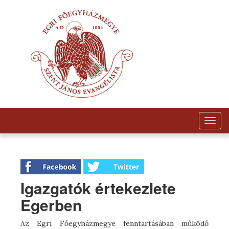
Togg
navig
Igazgatók értekezlete
Egerben
Az Egri Főegyházmegye fenntartásában működő