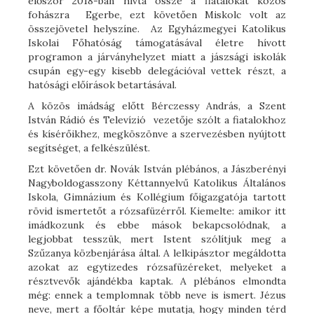
először 2018-ban hívta össze a fiatalokat közös
fohászra Egerbe, ezt követően Miskolc volt az
összejövetel helyszíne. Az Egyházmegyei Katolikus
Iskolai Főhatóság támogatásával életre hívott
programon a járványhelyzet miatt a jászsági iskolák
csupán egy-egy kisebb delegációval vettek részt, a
hatósági előírások betartásával.
A közös imádság előtt Bérczessy András, a Szent
István Rádió és Televízió vezetője szólt a fiatalokhoz
és kísérőikhez, megköszönve a szervezésben nyújtott
segítséget, a felkészülést.
Ezt követően dr. Novák István plébános, a Jászberényi
Nagyboldogasszony Kéttannyelvű Katolikus Általános
Iskola, Gimnázium és Kollégium főigazgatója tartott
rövid ismertetőt a rózsafüzérről. Kiemelte: amikor itt
imádkozunk és ebbe mások bekapcsolódnak, a
legjobbat tesszük, mert Istent szólítjuk meg a
Szűzanya közbenjárása által. A lelkipásztor megáldotta
azokat az egytizedes rózsafüzéreket, melyeket a
résztvevők ajándékba kaptak. A plébános elmondta
még: ennek a templomnak több neve is ismert. Jézus
neve, mert a főoltár képe mutatja, hogy minden térd