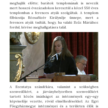
meghajlik előtte; barátok templomának is nevezik
mert hosszú évszázadokon keresztül a közel 550 éves
templomban a ferences atyák szolgáltak. A templom
főbúcsúja Rózsafüzér Királynője ünnepe, mert a
ferences atyák tudták, hogy, ha valaki Szűz Máriához
fordul, kérése meghallgatásra talál.
A Szentatya szándékára, valamint a szükségben
szenvedőkért, a járványhelyzetben szenvedőkért
tartott közös imádságot az intézmények egy-egy
képviselője vezette, rövid elmélkedésekkel. Az Egri
Főegyházmegye intézményei és a területen élők is