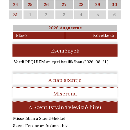
24
25
26
27
28
29
30
31
1
2
3
4
5
6
2026 Augusztus
Előző
Következő
Események
Verdi REQUIEM az egri bazilikában
(2026. 08. 21.
)
A nap szentje
Miserend
A Szent István Televízió hírei
Misszióban a Szentlélekkel
Szent Ferenc az örömre hív!