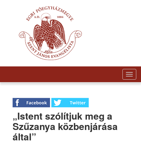
Togg
navig
„Istent szólítjuk meg a
Szűzanya közbenjárása
által”