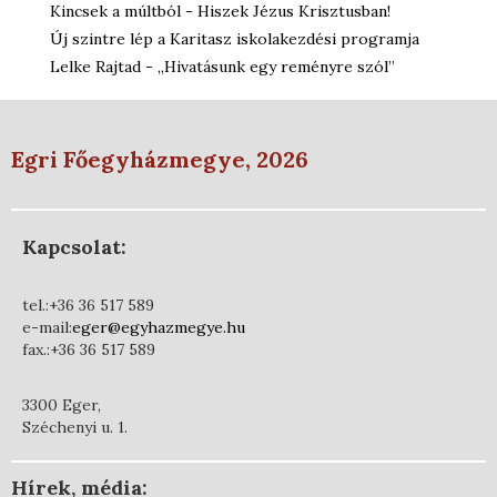
Kincsek a múltból - Hiszek Jézus Krisztusban!
Új szintre lép a Karitasz iskolakezdési programja
Lelke Rajtad - „Hivatásunk egy reményre szól”
Egri Főegyházmegye, 2026
Kapcsolat:
tel.:+36 36 517 589
e-mail:
eger@egyhazmegye.hu
fax.:+36 36 517 589
3300 Eger,
Széchenyi u. 1.
Hírek, média: