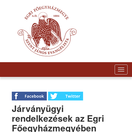
Togg
navig
Járványügyi
rendelkezések az Egri
Főegyházmegyében