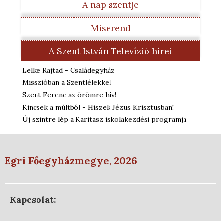
A nap szentje
Miserend
A Szent István Televízió hírei
Lelke Rajtad - Családegyház
Misszióban a Szentlélekkel
Szent Ferenc az örömre hív!
Kincsek a múltból - Hiszek Jézus Krisztusban!
Új szintre lép a Karitasz iskolakezdési programja
Egri Főegyházmegye, 2026
Kapcsolat: