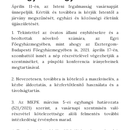
Április 11-én, az Isteni Irgalmasság vasárnapját
ünnepeljük. Kértük és továbbra is kérjük Istentől a
járvány megszűnését, egyházi és közösségi életünk
újjászületését.
1. Tekintettel az óvatos állami enyhítésekre és a
beoltottak növekvő számára, az Egri
Főegyházmegyében, mint ahogy az Esztergom-
Budapesti Főegyházmegyében is, 2021. április 17-én,
szombattól ismét a nép részvételével végezhetjük a
szentmiséket, a püspöki konferencia irányelveinek
megtartásával.
2. Nevezetesen, továbbra is kötelező a maszkviselés, a
kézbe áldoztatás, a kézfertőtlenítő használata és a
távolságtartás.
3. Az MKPK március 5-ei egyhangú határozata
(521/2021) szerint, a vasárnapi szentmisén való
részvétel kötelezettsége alóli felmentés további
intézkedésig érvényben marad.