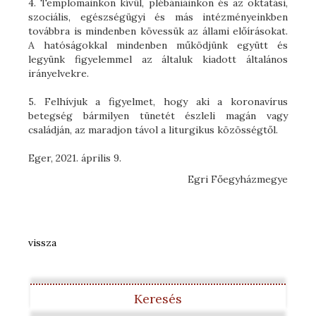
4. Templomainkon kívül, plébániáinkon és az oktatási,
szociális, egészségügyi és más intézményeinkben
továbbra is mindenben kövessük az állami előírásokat.
A hatóságokkal mindenben működjünk együtt és
legyünk figyelemmel az általuk kiadott általános
irányelvekre.
5. Felhívjuk a figyelmet, hogy aki a koronavírus
betegség bármilyen tünetét észleli magán vagy
családján, az maradjon távol a liturgikus közösségtől.
Eger, 2021. április 9.
Egri Főegyházmegye
vissza
Keresés