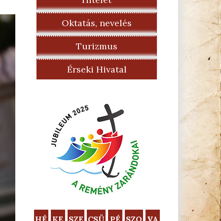
Oktatás, nevelés
Turizmus
Érseki Hivatal
HÉ
KE
SZE
CSÜ
PÉ
SZO
VA