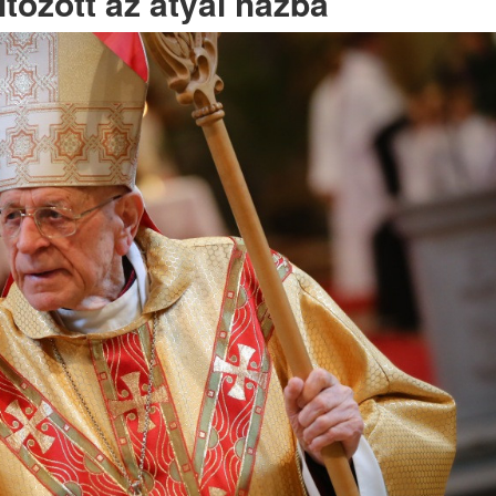
özött az atyai házba