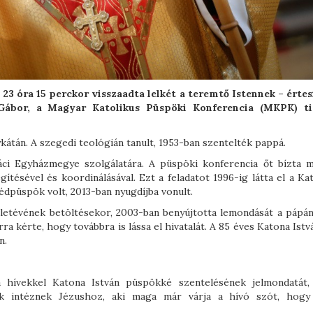
23 óra 15 perckor visszaadta lelkét a teremtő Istennek – értes
ábor, a Magyar Katolikus Püspöki Konferencia (MKPK) ti
kátán. A szegedi teológián tanult, 1953-ban szentelték pappá.
ci Egyházmegye szolgálatára. A püspöki konferencia őt bízta 
ítésével és koordinálásával. Ezt a feladatot 1996-ig látta el a Ka
édpüspök volt, 2013-ban nyugdíjba vonult.
életévének betöltésekor, 2003-ban benyújtotta lemondását a pápán
rra kérte, hogy továbbra is lássa el hivatalát. A 85 éves Katona Istv
n.
 hívekkel Katona István püspökké szentelésének jelmondatát,
yok intéznek Jézushoz, aki maga már várja a hívó szót, hogy