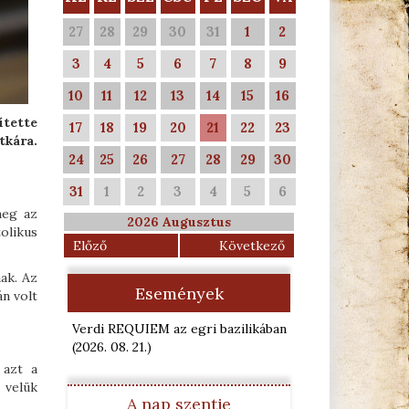
27
28
29
30
31
1
2
3
4
5
6
7
8
9
10
11
12
13
14
15
16
ítette
17
18
19
20
21
22
23
tkára.
24
25
26
27
28
29
30
31
1
2
3
4
5
6
meg az
2026 Augusztus
tolikus
Előző
Következő
ak. Az
Események
án volt
Verdi REQUIEM az egri bazilikában
(2026. 08. 21.
)
 azt a
 velük
A nap szentje