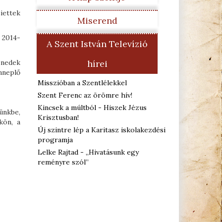
iettek
Miserend
 2014-
A Szent István Televízió
enedek
hírei
nneplő
Misszióban a Szentlélekkel
Szent Ferenc az örömre hív!
Kincsek a múltból - Hiszek Jézus
ünkbe,
Krisztusban!
kön, a
Új szintre lép a Karitasz iskolakezdési
programja
Lelke Rajtad - „Hivatásunk egy
reményre szól”