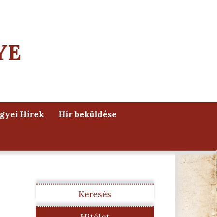
YE
yei Hírek
Hír beküldése
Keresés
Hitélet