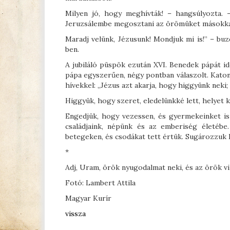
Milyen jó, hogy meghívták! – hangsúlyozta. 
Jeruzsálembe megosztani az örömüket másokkal
Maradj velünk, Jézusunk! Mondjuk mi is!” – bu
ben.
A jubiláló püspök ezután XVI. Benedek pápát id
pápa egyszerűen, négy pontban válaszolt. Kato
hívekkel: „Jézus azt akarja, hogy higgyünk neki;
Higgyük, hogy szeret, eledelünkké lett, helyet
Engedjük, hogy vezessen, és gyermekeinket is 
családjaink, népünk és az emberiség életéb
betegeken, és csodákat tett értük. Sugározzuk K
*
Adj, Uram, örök nyugodalmat neki, és az örök v
Fotó: Lambert Attila
Magyar Kurír
vissza