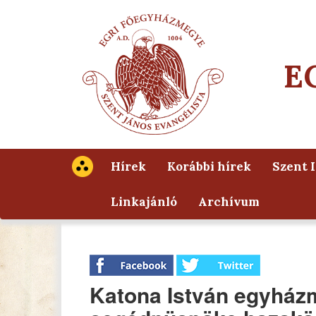
E
Hírek
Korábbi hírek
Szent 
Linkajánló
Archívum
Katona István egyház