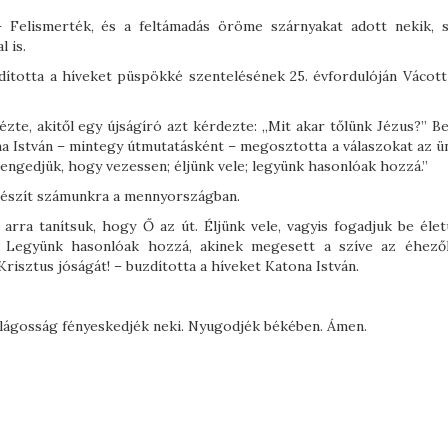
– Felismerték, és a feltámadás öröme szárnyakat adott nekik, s
 is.
zdította a híveket püspökké szentelésének 25. évfordulóján Vácott
ézte, akitől egy újságíró azt kérdezte: „Mit akar tőlünk Jézus?” B
na István – mintegy útmutatásként – megosztotta a válaszokat az ü
 engedjük, hogy vezessen; éljünk vele; legyünk hasonlóak hozzá.”
 készít számunkra a mennyországban.
arra tanítsuk, hogy Ő az út. Éljünk vele, vagyis fogadjuk be élet
e. Legyünk hasonlóak hozzá, akinek megesett a szíve az éhező
risztus jóságát! – buzdította a híveket Katona István.
ilágosság fényeskedjék neki. Nyugodjék békében. Ámen.