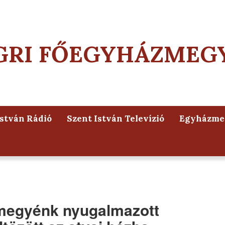
GRI FŐEGYHÁZMEG
István Rádió
Szent István Televízió
Egyházmeg
megyénk nyugalmazott