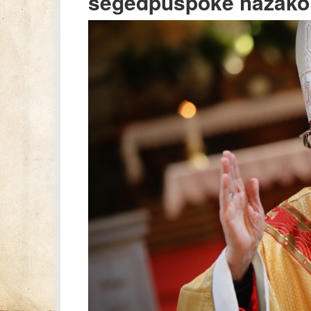
segédpüspöke hazakölt