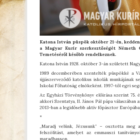
Katona István püspök október 21-én, kedden 
a Magyar Kurír szerkesztőségét Németh G
Temetéséről később rendelkeznek.
Katona István 1928. október 3-án született Nagy
1989 decemberében szentelték püspökké a Vá
újjászerveződő katolikus iskolák munkájának seg
Iskolai Főhatóság elnökeként. 1997-től egri seg
Az Egyházi Törvénykönyv előírása szerint 75. 
akkori Szentatya, II. János Pál pápa válaszában a
2013-ban a legidősebb aktív főpásztor Európába
*
„Maradj velünk, Jézusunk” – osztotta meg a
felszólítást, amelyet az emmauszi tanítván
maradhasson.