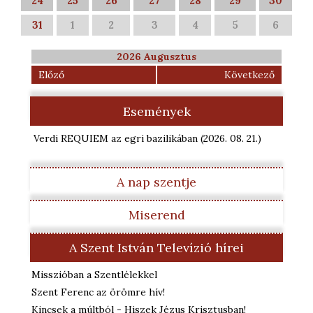
24
25
26
27
28
29
30
31
1
2
3
4
5
6
2026 Augusztus
Előző
Következő
Események
Verdi REQUIEM az egri bazilikában
(2026. 08. 21.
)
A nap szentje
Miserend
A Szent István Televízió hírei
Misszióban a Szentlélekkel
Szent Ferenc az örömre hív!
Kincsek a múltból - Hiszek Jézus Krisztusban!