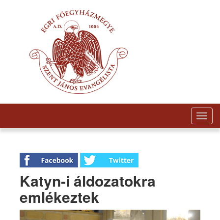
Togg
navig
Katyn-i áldozatokra
emlékeztek