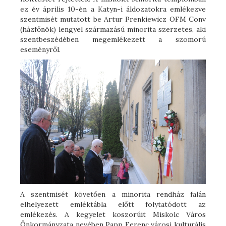
ez év április 10-én a Katyn-i áldozatokra emlékezve
szentmisét mutatott be Artur Prenkiewicz OFM Conv
(házfőnök) lengyel származású minorita szerzetes, aki
szentbeszédében megemlékezett a szomorú
eseményről.
A szentmisét követően a minorita rendház falán
elhelyezett emléktábla előtt folytatódott az
emlékezés. A kegyelet koszorúit Miskolc Város
Önkormányzata nevében Papp Ferenc városi kulturális