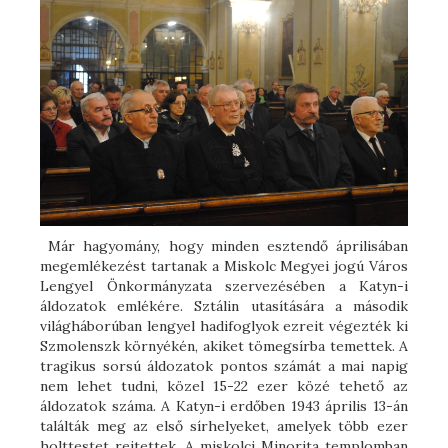
Már hagyomány, hogy minden esztendő áprilisában
megemlékezést tartanak a Miskolc Megyei jogú Város
Lengyel Önkormányzata szervezésében a Katyn-i
áldozatok emlékére. Sztálin utasítására a második
világháborúban lengyel hadifoglyok ezreit végezték ki
Szmolenszk környékén, akiket tömegsírba temettek. A
tragikus sorsú áldozatok pontos számát a mai napig
nem lehet tudni, közel 15-22 ezer közé tehető az
áldozatok száma. A Katyn-i erdőben 1943 április 13-án
találták meg az első sírhelyeket, amelyek több ezer
holttestet rejtettek. A miskolci Minorita templomban