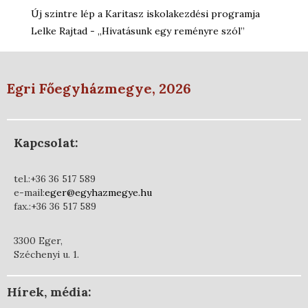
Új szintre lép a Karitasz iskolakezdési programja
Lelke Rajtad - „Hivatásunk egy reményre szól”
Egri Főegyházmegye, 2026
Kapcsolat:
tel.:+36 36 517 589
e-mail:
eger@egyhazmegye.hu
fax.:+36 36 517 589
3300 Eger,
Széchenyi u. 1.
Hírek, média: