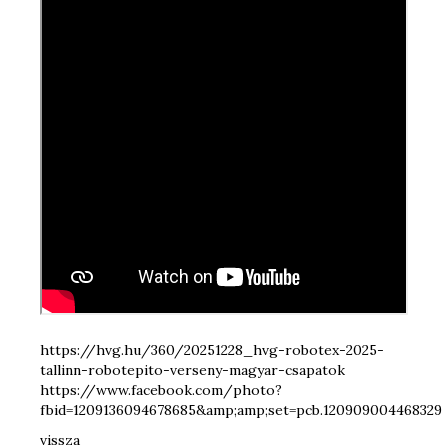
https://hvg.hu/360/20251228_hvg-robotex-2025-
tallinn-robotepito-verseny-magyar-csapatok
https://www.facebook.com/photo?
fbid=1209136094678685&amp;amp;set=pcb.120909004468329
vissza