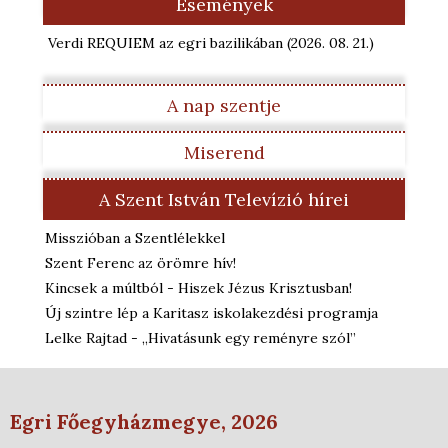
Események
Verdi REQUIEM az egri bazilikában
(2026. 08. 21.
)
A nap szentje
Miserend
A Szent István Televízió hírei
Misszióban a Szentlélekkel
Szent Ferenc az örömre hív!
Kincsek a múltból - Hiszek Jézus Krisztusban!
Új szintre lép a Karitasz iskolakezdési programja
Lelke Rajtad - „Hivatásunk egy reményre szól”
Egri Főegyházmegye, 2026