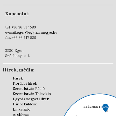
Kapcsolat:
tel.:+36 36 517 589
e-mail:
eger@egyhazmegye.hu
fax.:+36 36 517 589
3300 Eger,
Széchenyi u. 1.
Hírek, média:
Hírek
Korábbi hírek
Szent István Rádió
Szent István Televízió
Egyházmegyei Hírek
Hír beküldése
Linkajánló
Archívum