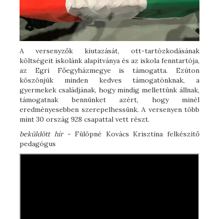
A versenyzők kiutazását, ott-tartózkodásának
költségeit iskolánk alapítványa és az iskola fenntartója,
az Egri Főegyházmegye is támogatta. Ezúton
köszönjük minden kedves támogatónknak, a
gyermekek családjának, hogy mindig mellettünk állnak,
támogatnak bennünket azért, hogy minél
eredményesebben szerepelhessünk. A versenyen több
mint 30 ország 928 csapattal vett részt.
beküldött hír -
Fülöpné Kovács Krisztina felkészítő
pedagógus