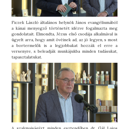
Ficzek László általános helynök János evangéliumából
a kánai menyegző történetét idézve fogalmazta meg
gondolatait. Elmondta, Jézus első csodája alkalmával is
ügyelt arra, hogy amit övéinek ad, az jó legyen, s most
a bortermelők is a legjobbakat hozzák el erre a
versenyre, s beleadják munkájukba minden tudásukat,
tapasztalatukat.
A szakmaiságért minden esztendőben dr. Gál Lajos