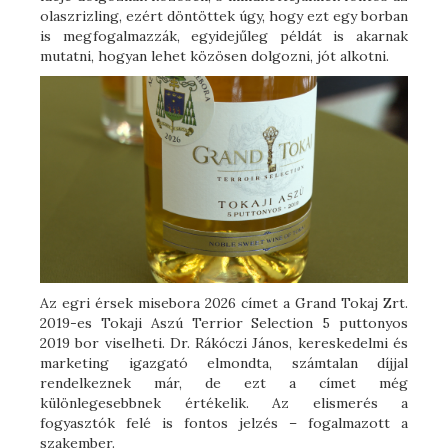
olaszrizling, ezért döntöttek úgy, hogy ezt egy borban
is megfogalmazzák, egyidejűleg példát is akarnak
mutatni, hogyan lehet közösen dolgozni, jót alkotni.
Az egri érsek misebora 2026 címet a Grand Tokaj Zrt.
2019-es Tokaji Aszú Terrior Selection 5 puttonyos
2019 bor viselheti. Dr. Rákóczi János, kereskedelmi és
marketing igazgató elmondta, számtalan díjjal
rendelkeznek már, de ezt a címet még
különlegesebbnek értékelik. Az elismerés a
fogyasztók felé is fontos jelzés – fogalmazott a
szakember.