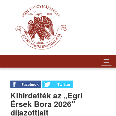
Togg
navig
Kihirdették az „Egri
Érsek Bora 2026"
díjazottjait