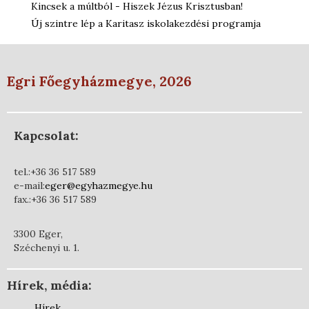
Kincsek a múltból - Hiszek Jézus Krisztusban!
Új szintre lép a Karitasz iskolakezdési programja
Egri Főegyházmegye, 2026
Kapcsolat:
tel.:+36 36 517 589
e-mail:
eger@egyhazmegye.hu
fax.:+36 36 517 589
3300 Eger,
Széchenyi u. 1.
Hírek, média:
Hírek