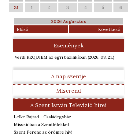
31
1
2
3
4
5
6
2026 Augusztus
Előző
Következő
Események
Verdi REQUIEM az egri bazilikában
(2026. 08. 21.
)
A nap szentje
Miserend
A Szent István Televízió hírei
Lelke Rajtad - Családegyház
Misszióban a Szentlélekkel
Szent Ferenc az örömre hív!