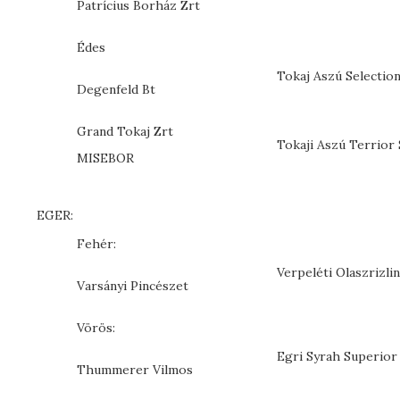
Patrícius Borház Zrt
Édes
Tokaj Aszú Selectio
Degenfeld Bt
Grand Tokaj Zrt
Tokaji Aszú Terrior 
MISEBOR
EGER:
Fehér:
Verpeléti Olaszrizli
Varsányi Pincészet
Vörös:
Egri Syrah Superior
Thummerer Vilmos