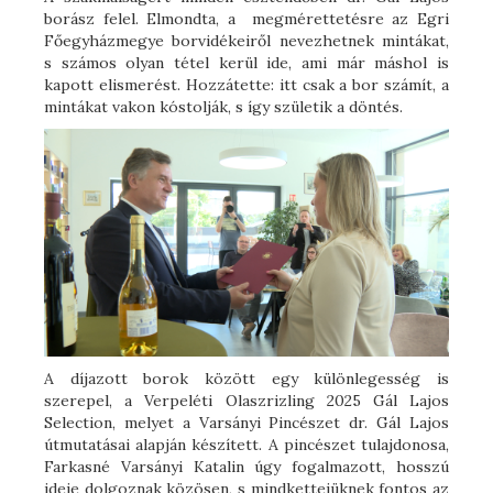
borász felel. Elmondta, a megmérettetésre az Egri
Főegyházmegye borvidékeiről nevezhetnek mintákat,
s számos olyan tétel kerül ide, ami már máshol is
kapott elismerést. Hozzátette: itt csak a bor számít, a
mintákat vakon kóstolják, s így születik a döntés.
A díjazott borok között egy különlegesség is
szerepel, a Verpeléti Olaszrizling 2025 Gál Lajos
Selection, melyet a Varsányi Pincészet dr. Gál Lajos
útmutatásai alapján készített. A pincészet tulajdonosa,
Farkasné Varsányi Katalin úgy fogalmazott, hosszú
ideje dolgoznak közösen, s mindkettejüknek fontos az