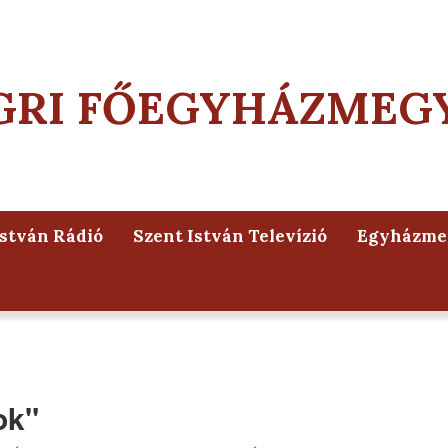
GRI FŐEGYHÁZMEG
István Rádió
Szent István Televízió
Egyházmeg
ok"