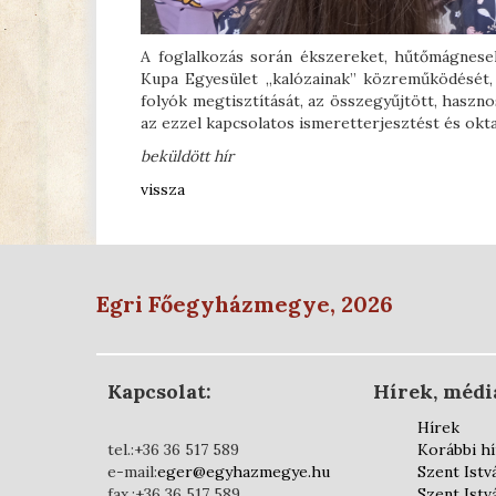
A foglalkozás során ékszereket, hűtőmágnesek
Kupa Egyesület „kalózainak” közreműködését, 
folyók megtisztítását, az összegyűjtött, haszno
az ezzel kapcsolatos ismeretterjesztést és okt
beküldött hír
vissza
Egri Főegyházmegye, 2026
Kapcsolat:
Hírek, médi
Hírek
tel.:+36 36 517 589
Korábbi h
e-mail:
eger@egyhazmegye.hu
Szent Istv
fax.:+36 36 517 589
Szent Istv