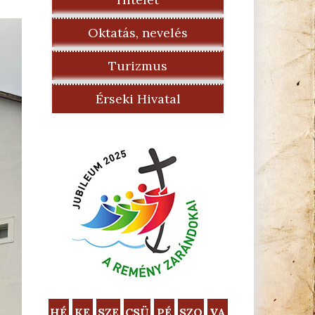
Oktatás, nevelés
Turizmus
Érseki Hivatal
HÉ
KE
SZE
CSÜ
PÉ
SZO
VA