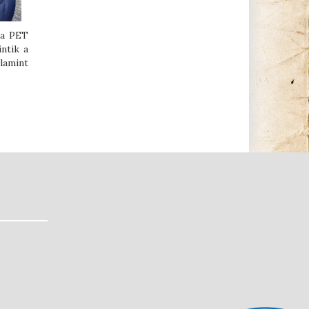
 a PET
ntik a
alamint