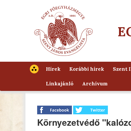
E
Hírek
Korábbi hírek
Szent 
Linkajánló
Archívum
Környezetvédő "kalóz