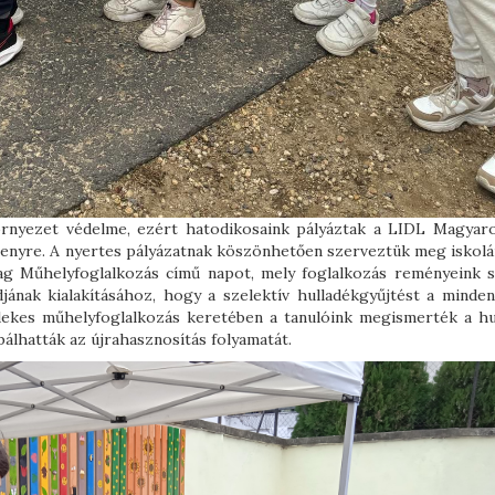
rnyezet védelme, ezért hatodikosaink pályáztak a LIDL Magyar
senyre. A nyertes pályázatnak köszönhetően szerveztük meg iskolá
ag Műhelyfoglalkozás című napot, mely foglalkozás reményeink s
jának kialakításához, hogy a szelektív hulladékgyűjtést a minde
rdekes műhelyfoglalkozás keretében a tanulóink megismerték a hu
bálhatták az újrahasznosítás folyamatát.