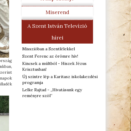
Miserend
A Szent István Televízió
hírei
Misszióban a Szentlélekkel
Szent Ferenc az örömre hív!
ország
Kincsek a múltból - Hiszek Jézus
nkban,
Krisztusban!
zerint
Új szintre lép a Karitasz iskolakezdési
nnapok
programja
lladék
Lelke Rajtad - „Hivatásunk egy
reményre szól”