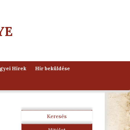
YE
yei Hírek
Hír beküldése
Keresés
Hitélet