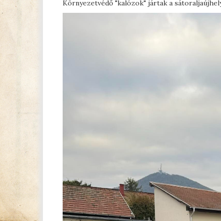
Környezetvédő "kalózok" jártak a sátoraljaújhel