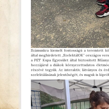
Számunkra kiemelt fontosságú a teremtett kö
által meghirdetett „SzelektálOK” országos ver
a PET Kupa Egyesület által biztosított Műany
hozzájárul a diákok környezettudatos életmód
részévé tegyük. Az interaktív, látványos és é
szelektálásának jelentőségét, és maguk is kipró