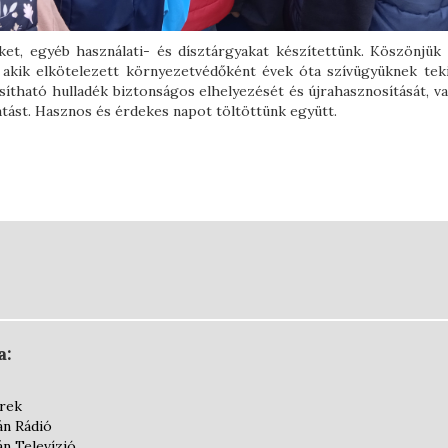
et, egyéb használati- és dísztárgyakat készítettünk. Köszönjük
akik elkötelezett környezetvédőként évek óta szívügyüknek teki
sítható hulladék biztonságos elhelyezését és újrahasznosítását, v
atást. Hasznos és érdekes napot töltöttünk együtt.
a:
írek
án Rádió
án Televízió