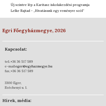
Új szintre lép a Karitasz iskolakezdési programja
Lelke Rajtad - „Hivatásunk egy reményre szól”
Egri Főegyházmegye, 2026
Kapcsolat:
tel.:+36 36 517 589
e-mail:
eger@egyhazmegye.hu
fax.:+36 36 517 589
3300 Eger,
Széchenyi u. 1.
Hírek, média: