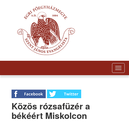
Togg
navig
Közös rózsafüzér a
békéért Miskolcon