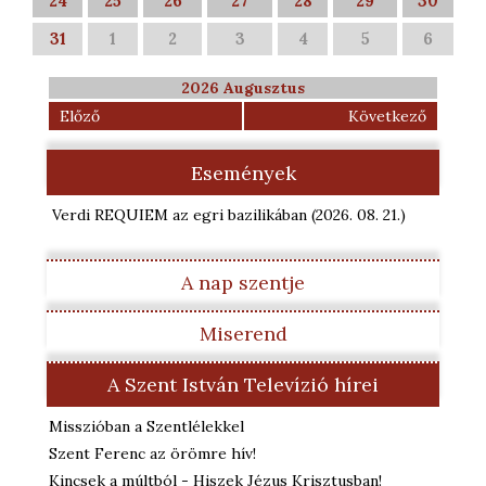
24
25
26
27
28
29
30
31
1
2
3
4
5
6
2026 Augusztus
Előző
Következő
Események
Verdi REQUIEM az egri bazilikában
(2026. 08. 21.
)
A nap szentje
Miserend
A Szent István Televízió hírei
Misszióban a Szentlélekkel
Szent Ferenc az örömre hív!
Kincsek a múltból - Hiszek Jézus Krisztusban!