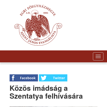
Togg
navig
Közös imádság a
Szentatya felhívására