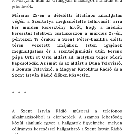
A Miatyánk után az Úrangyala imádságot mondták el a
jelenlévők.
Március 25-én a délelőtti általános kihallgatás
végén a Szentatya megismételte felhívását: arra
kér minden keresztény hívőt, hogy a médián
keresztül lélekben csatlakozzon a március 27-én,
pénteken 18 órakor a Szent Péter-bazilika előtti
téren vezetett imájához. Isten igéjének
meghallgatása és a szentségimádás után Ferenc
pápa Urbi et Orbi áldást ad, melyhez teljes búcsú
kapcsolódik. Az imát és az áldást a Duna Televízió,
a Bonum Televízió, a Magyar Katolikus Rádió és a
Szent István Rádió élőben közvetíti.
* * *
A Szent István Rádió műsorai a telefonos
alkalmazásokból is elérhetőek. A számos lehetőség
közül ajánlunk egyet a hallgatók figyelmébe, melyen
célirányos kereséssel hallgatható a Szent István Rádió