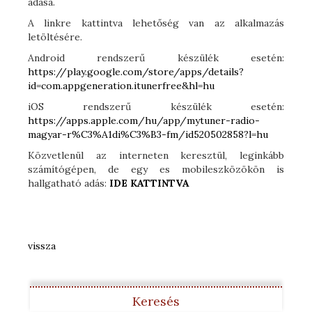
adása.
A linkre kattintva lehetőség van az alkalmazás
letöltésére.
Android rendszerű készülék esetén:
https://play.google.com/store/apps/details?
id=com.appgeneration.itunerfree&hl=hu
iOS rendszerű készülék esetén:
https://apps.apple.com/hu/app/mytuner-radio-
magyar-r%C3%A1di%C3%B3-fm/id520502858?l=hu
Közvetlenül az interneten keresztül, leginkább
számítógépen, de egy es mobileszközökön is
hallgatható adás:
IDE KATTINTVA
vissza
Keresés