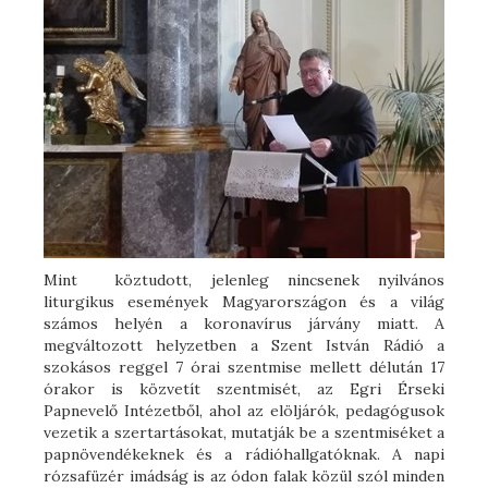
Mint köztudott, jelenleg nincsenek nyilvános
liturgikus események Magyarországon és a világ
számos helyén a koronavírus járvány miatt. A
megváltozott helyzetben a Szent István Rádió a
szokásos reggel 7 órai szentmise mellett délután 17
órakor is közvetít szentmisét, az Egri Érseki
Papnevelő Intézetből, ahol az elöljárók, pedagógusok
vezetik a szertartásokat, mutatják be a szentmiséket a
papnövendékeknek és a rádióhallgatóknak. A napi
rózsafüzér imádság is az ódon falak közül szól minden