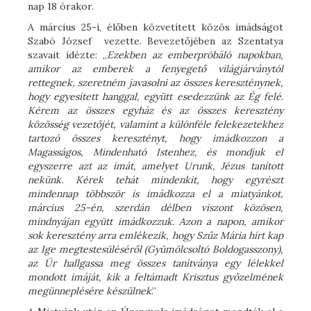
nap 18 órakor.
A március 25-i, élőben közvetített közös imádságot
Szabó József vezette. Bevezetőjében az Szentatya
szavait idézte: „
Ezekben az emberpróbáló napokban,
amikor az emberek a fenyegető világjárványtól
rettegnek, szeretném javasolni az összes kereszténynek,
hogy egyesített hanggal, együtt esedezzünk az Ég felé.
Kérem az összes egyház és az összes keresztény
közösség vezetőjét, valamint a különféle felekezetekhez
tartozó összes keresztényt, hogy imádkozzon a
Magasságos, Mindenható Istenhez, és mondjuk el
egyszerre azt az imát, amelyet Urunk, Jézus tanított
nekünk. Kérek tehát mindenkit, hogy egyrészt
mindennap többször is imádkozza el a miatyánkot,
március 25-én, szerdán délben viszont közösen,
mindnyájan együtt imádkozzuk. Azon a napon, amikor
sok keresztény arra emlékezik, hogy Szűz Mária hírt kap
az Ige megtestesüléséről (Gyümölcsoltó Boldogasszony),
az Úr hallgassa meg összes tanítványa egy lélekkel
mondott imáját, kik a feltámadt Krisztus győzelmének
megünneplésére készülnek
.”