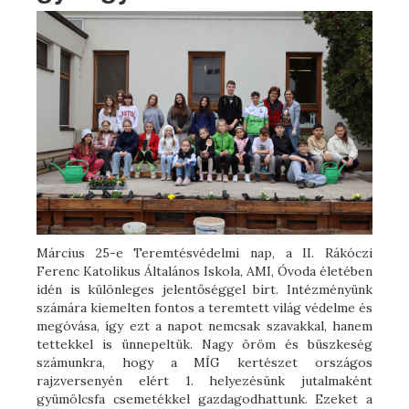
Március 25-e Teremtésvédelmi nap, a II. Rákóczi
Ferenc Katolikus Általános Iskola, AMI, Óvoda életében
idén is különleges jelentőséggel bírt. Intézményünk
számára kiemelten fontos a teremtett világ védelme és
megóvása, így ezt a napot nemcsak szavakkal, hanem
tettekkel is ünnepeltük. Nagy öröm és büszkeség
számunkra, hogy a MÍG kertészet országos
rajzversenyén elért 1. helyezésünk jutalmaként
gyümölcsfa csemetékkel gazdagodhattunk. Ezeket a