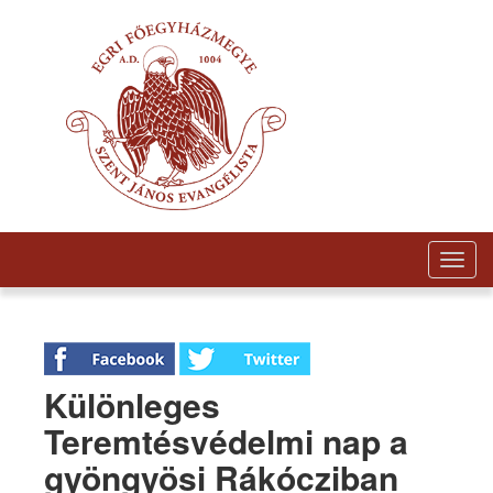
Togg
navig
Különleges
Teremtésvédelmi nap a
gyöngyösi Rákócziban