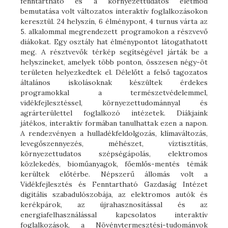
fenntartható és a környezettudatos életmód
bemutatása volt változatos interaktív foglalkozásokon
keresztül. 24 helyszín, 6 élménypont, 4 turnus várta az
5. alkalommal megrendezett programokon a részvevő
diákokat. Egy osztály hat élménypontot látogathatott
meg. A résztvevők térkép segítségével járták be a
helyszíneket, amelyek több ponton, összesen négy-öt
területen helyezkedtek el. Délelőtt a felső tagozatos
általános iskolásoknak készültek érdekes
programokkal a természetvédelemmel,
vidékfejlesztéssel, környezettudománnyal és
agrárterülettel foglalkozó intézetek. Diákjaink
játékos, interaktív formában tanulhattak ezen a napon.
A rendezvényen a hulladékfeldolgozás, klímaváltozás,
levegőszennyezés, méhészet, víztisztítás,
környezettudatos szépségápolás, elektromos
közlekedés, bioműanyagok, főemlős-mentés témák
kerültek előtérbe. Népszerű állomás volt a
Vidékfejlesztés és Fenntartható Gazdaság Intézet
digitális szabadulószobája, az elektromos autók és
kerékpárok, az újrahasznosítással és az
energiafelhasználással kapcsolatos interaktív
foglalkozások, a Növénytermesztési-tudományok