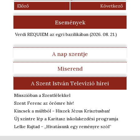
Előző
Következő
Események
Verdi REQUIEM az egri bazilikában
(2026. 08. 21.
)
A nap szentje
Miserend
A Szent István Televízió hírei
Misszióban a Szentlélekkel
Szent Ferenc az örömre hív!
Kincsek a múltból - Hiszek Jézus Krisztusban!
Új szintre lép a Karitasz iskolakezdési programja
Lelke Rajtad - „Hivatásunk egy reményre szól”