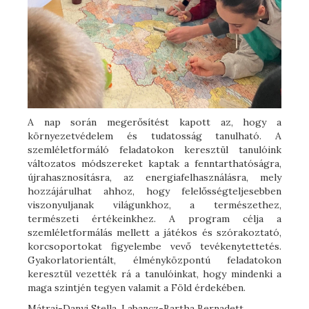
A nap során megerősítést kapott az, hogy a
környezetvédelem és tudatosság tanulható. A
szemléletformáló feladatokon keresztül tanulóink
változatos módszereket kaptak a fenntarthatóságra,
újrahasznosításra, az energiafelhasználásra, mely
hozzájárulhat ahhoz, hogy felelősségteljesebben
viszonyuljanak világunkhoz, a természethez,
természeti értékeinkhez. A program célja a
szemléletformálás mellett a játékos és szórakoztató,
korcsoportokat figyelembe vevő tevékenytettetés.
Gyakorlatorientált, élményközpontú feladatokon
keresztül vezették rá a tanulóinkat, hogy mindenki a
maga szintjén tegyen valamit a Föld érdekében.
Mátrai-Danyi Stella, Labancz-Bartha Bernadett