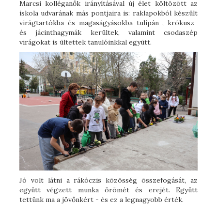
Marcsi kolléganők irányításával új élet költözött az
iskola udvarának más pontjaira is: raklapokból készült
virágtartókba és magaságyásokba tulipán-, krókusz-
és jácinthagymák kerültek, valamint csodaszép
virágokat is ültettek tanulóinkkal együtt.
Jó volt látni a rákóczis közösség összefogását, az
együtt végzett munka örömét és erejét. Együtt
tettünk ma a jövőnkért - és ez a legnagyobb érték.