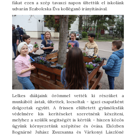
fákat ezen a szép tavaszi napon ültettük el iskolánk
udvarán Szabolcska Éva kolléganő irányításával.
Lelkes diákjaink örömmel vették ki részüket a
munkából: ástak, ültettek, locsoltak - igazi csapatként
dolgoztak együtt. A frissen elültetett gyümölcsfák
védelmére kis kerítéseket szeretnénk készíteni,
melyhez a szülők segítségét is kértük - hiszen közös
ügyünk környezetünk szépítése és óvása. Eközben
Bognárné Juhász Zsuzsanna és Várkonyi Lászlóné