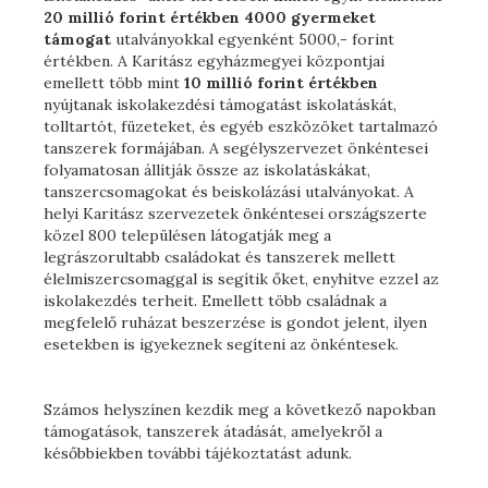
20 millió forint értékben 4000 gyermeket
támogat
utalványokkal egyenként 5000,- forint
értékben. A Karitász egyházmegyei központjai
emellett több mint
10 millió forint értékben
nyújtanak iskolakezdési támogatást iskolatáskát,
tolltartót, füzeteket, és egyéb eszközöket tartalmazó
tanszerek formájában. A segélyszervezet önkéntesei
folyamatosan állítják össze az iskolatáskákat,
tanszercsomagokat és beiskolázási utalványokat. A
helyi Karitász szervezetek önkéntesei országszerte
közel 800 településen látogatják meg a
legrászorultabb családokat és tanszerek mellett
élelmiszercsomaggal is segítik őket, enyhítve ezzel az
iskolakezdés terheit. Emellett több családnak a
megfelelő ruházat beszerzése is gondot jelent, ilyen
esetekben is igyekeznek segíteni az önkéntesek.
Számos helyszínen kezdik meg a következő napokban
támogatások, tanszerek átadását, amelyekről a
későbbiekben további tájékoztatást adunk.