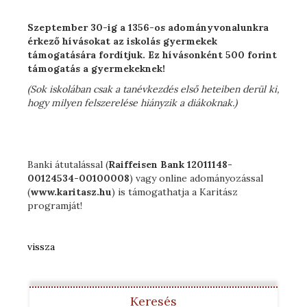
Szeptember 30-ig a 1356-os adományvonalunkra
érkező hívásokat az iskolás gyermekek
támogatására fordítjuk. Ez hívásonként 500 forint
támogatás a gyermekeknek!
(Sok iskolában csak a tanévkezdés első heteiben derül ki,
hogy milyen felszerelése hiányzik a diákoknak.)
Banki átutalással (
Raiffeisen Bank 12011148-
00124534-00100008
) vagy online adományozással
(
www.karitasz.hu
) is támogathatja a Karitász
programját!
vissza
Keresés