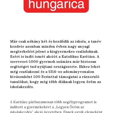
Már csak néhány hét és kezdődik az iskola, a tanév
kezdete azonban minden évben nagy anyagi
megterhelést jelent a kisgyermekes családoknak.
Ezért is indít ismét akciót a Katolikus Karitász. A
szervezet 5000 gyermek számára már biztosan
segítséget tud nyújtani országszerte. Ehhez lehet
még csatlakozni és a 1356-os adományvonalon
hívásonként 500 Forinttal támogatni a rászoruló
tanulókat, hogy még több diáknak legyen öröm az
iskolakezdés.
A Karitász párhuzamosan több segélyprogramot is
indított a gyermekekért a „Legyen Öröm az
iskolakezdés” akció keretében. Ennek egyik elemeként