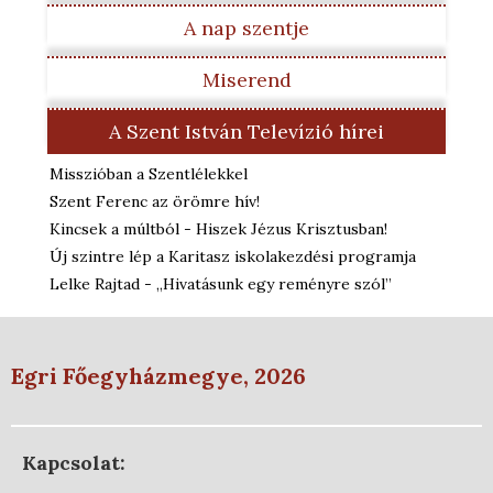
A nap szentje
Miserend
A Szent István Televízió hírei
Misszióban a Szentlélekkel
Szent Ferenc az örömre hív!
Kincsek a múltból - Hiszek Jézus Krisztusban!
Új szintre lép a Karitasz iskolakezdési programja
Lelke Rajtad - „Hivatásunk egy reményre szól”
Egri Főegyházmegye, 2026
Kapcsolat: