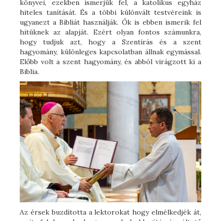
könyvei, ezekben ismerjük fel, a katolikus egyház
hiteles tanítását. És a többi különvált testvéreink is
ugyanezt a Bibliát használják. Ők is ebben ismerik fel
hitüknek az alapját. Ezért olyan fontos számunkra,
hogy tudjuk azt, hogy a Szentírás és a szent
hagyomány, különleges kapcsolatban állnak egymással.
Előbb volt a szent hagyomány, és abból virágzott ki a
Biblia.
Az érsek buzdította a lektorokat hogy elmélkedjék át,