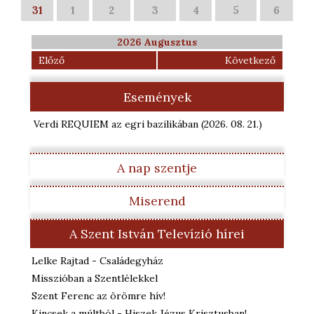
31
1
2
3
4
5
6
2026 Augusztus
Előző
Következő
Események
Verdi REQUIEM az egri bazilikában
(2026. 08. 21.
)
A nap szentje
Miserend
A Szent István Televízió hírei
Lelke Rajtad - Családegyház
Misszióban a Szentlélekkel
Szent Ferenc az örömre hív!
Kincsek a múltból - Hiszek Jézus Krisztusban!