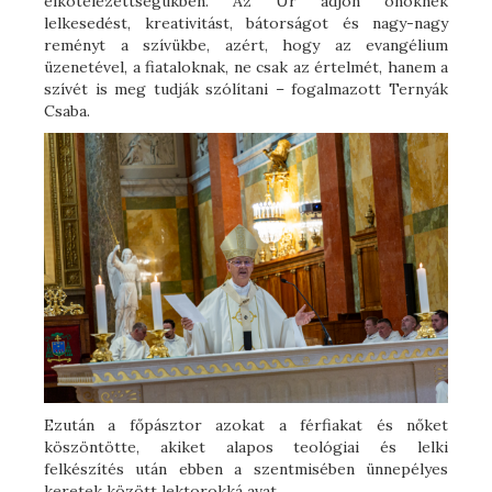
elkötelezettségükben. Az Úr adjon önöknek
lelkesedést, kreativitást, bátorságot és nagy-nagy
reményt a szívükbe, azért, hogy az evangélium
üzenetével, a fiataloknak, ne csak az értelmét, hanem a
szívét is meg tudják szólítani – fogalmazott Ternyák
Csaba.
Ezután a főpásztor azokat a férfiakat és nőket
köszöntötte, akiket alapos teológiai és lelki
felkészítés után ebben a szentmisében ünnepélyes
keretek között lektorokká avat.