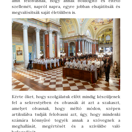
amit felolvasnak, hogy annak boldogító és éltető
szellemét, napról napra, egyre jobban elsajátítsák és
megvalósítsák saját életükben is.
Kérte őket, hogy szolgálatuk előtt mindig készüljenek
fel a sekrestyében és olvassák át azt a szakaszt,
amelyet olvasnak, hogy méltó módon, szépen
artikulálva tudják felolvasni azt, úgy, hogy mindenki
számára könnyűvé tegyék annak a szövegnek a
meghallását, megértését és a szívükbe való
befogadását.