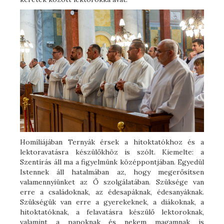
Homíliájában Ternyák érsek a hitoktatókhoz és a
lektoravatásra készülőkhöz is szólt. Kiemelte: a
Szentírás áll ma a figyelmünk középpontjában. Egyedül
Istennek áll hatalmában az, hogy megerősítsen
valamennyiünket az Ő szolgálatában. Szüksége van
erre a családoknak, az édesapáknak, édesanyáknak.
Szükségük van erre a gyerekeknek, a diákoknak, a
hitoktatóknak, a felavatásra készülő lektoroknak,
valamint a papoknak és nekem magamnak is