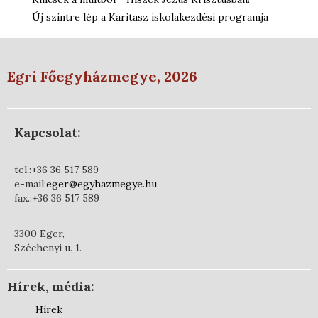
Új szintre lép a Karitasz iskolakezdési programja
Egri Főegyházmegye, 2026
Kapcsolat:
tel.:+36 36 517 589
e-mail:
eger@egyhazmegye.hu
fax.:+36 36 517 589
3300 Eger,
Széchenyi u. 1.
Hírek, média:
Hírek