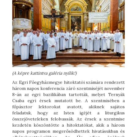
(A képre kattintva galéria nyílik!)
Az Egri Főegyházmegye hitoktatói számára rendezett
három napos konferencia záró szentmiséjét november
8-án az egri bazilikában tartották, melyet Ternyák
Csaba egri érsek mutatott be. A szentmisében a
főpásztor lektorokat avatott, akiknek sajátos
feladatuk, hogy az Isten igéjét a liturgikus
összejöveteleken felolvassák. Az érsek a szentmise
kezdetén köszöntötte a hitoktatókat, akik a három
napos programon megerősödhettek hivatásukban és