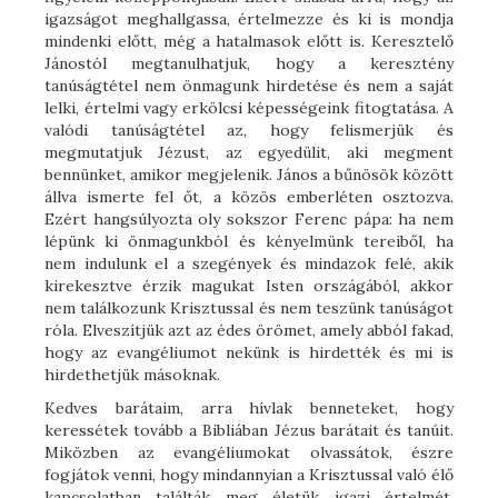
igazságot meghallgassa, értelmezze és ki is mondja
mindenki előtt, még a hatalmasok előtt is. Keresztelő
Jánostól megtanulhatjuk, hogy a keresztény
tanúságtétel nem önmagunk hirdetése és nem a saját
lelki, értelmi vagy erkölcsi képességeink fitogtatása. A
valódi tanúságtétel az, hogy felismerjük és
megmutatjuk Jézust, az egyedülit, aki megment
bennünket, amikor megjelenik. János a bűnösök között
állva ismerte fel őt, a közös emberléten osztozva.
Ezért hangsúlyozta oly sokszor Ferenc pápa: ha nem
lépünk ki önmagunkból és kényelmünk tereiből, ha
nem indulunk el a szegények és mindazok felé, akik
kirekesztve érzik magukat Isten országából, akkor
nem találkozunk Krisztussal és nem teszünk tanúságot
róla. Elveszítjük azt az édes örömet, amely abból fakad,
hogy az evangéliumot nekünk is hirdették és mi is
hirdethetjük másoknak.
Kedves barátaim, arra hívlak benneteket, hogy
keressétek tovább a Bibliában Jézus barátait és tanúit.
Miközben az evangéliumokat olvassátok, észre
fogjátok venni, hogy mindannyian a Krisztussal való élő
kapcsolatban találták meg életük igazi értelmét.