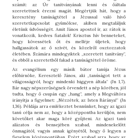
számít: az Úr tanítványának lenni és őáltala
szeretettnek érezni magát. Megértjük hát, hogy a
keresztény tanúságtétel a Jézussal való hívő
szeretetkapcsolat gyümölcse, akiben megtaláljuk
életünk üdvösségét. Amit János apostol ír, az rátok is
vonatkozik, kedves fiatalok! Krisztus hív benneteket,
hogy kövessétek őt és melléje üljetek, hogy
hallgassátok az ő szívét, és közelről osztozzatok
életében. Számára mindegyiktek „szeretett tanítvány”,
és ebből a szeretetből fakad a tanúságtétel öröme.
Az evangélium egy másik bátor tanúja Jézus
előhírnöke, Keresztelő János, aki „tanúságot tett a
világosságról, hogy mindenki higgyen általa” (Jn 1,7).
Bár nagy népszerűségnek örvendett a nép körében, jól
tudta, hogy ő csupán egy „hang”, amely a Megváltóra
irányítja a figyelmet: „Nézzétek, az Isten Báránya!” (Jn
1,36). Példája arra emlékeztet bennünket, hogy az igazi
tanú célja nem az, hogy a középpontba kerüljön, nem
követőket akar maga köré gyűjteni. Az igazi tanú
alázatos és bensejében szabad, mindenekelőtt
önmagától, vagyis annak igényétől, hogy ő legyen a
figyelem középpontjában. Ezért szabad arra, hogy az