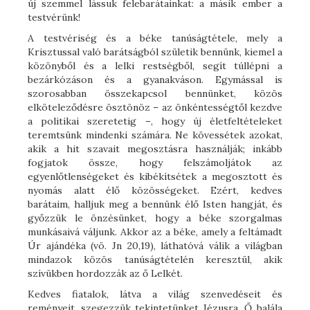
új szemmel lássuk felebarátainkat: a másik ember a
testvérünk!
A testvériség és a béke tanúságtétele, mely a
Krisztussal való barátságból születik bennünk, kiemel a
közönyből és a lelki restségből, segít túllépni a
bezárkózáson és a gyanakváson. Egymással is
szorosabban összekapcsol bennünket, közös
elköteleződésre ösztönöz – az önkéntességtől kezdve
a politikai szeretetig –, hogy új életfeltételeket
teremtsünk mindenki számára. Ne kövessétek azokat,
akik a hit szavait megosztásra használják; inkább
fogjatok össze, hogy felszámoljátok az
egyenlőtlenségeket és kibékítsétek a megosztott és
nyomás alatt élő közösségeket. Ezért, kedves
barátaim, halljuk meg a bennünk élő Isten hangját, és
győzzük le önzésünket, hogy a béke szorgalmas
munkásaivá váljunk. Akkor az a béke, amely a feltámadt
Úr ajándéka (vö. Jn 20,19), láthatóvá válik a világban
mindazok közös tanúságtételén keresztül, akik
szívükben hordozzák az ő Lelkét.
Kedves fiatalok, látva a világ szenvedéseit és
reményeit, szegezzük tekintetünket Jézusra. Ő halála