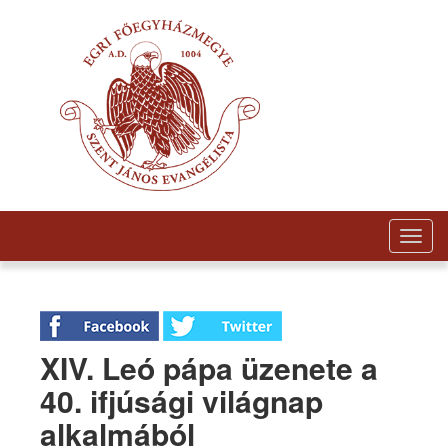
Togg
navig
XIV. Leó pápa üzenete a
40. ifjúsági világnap
alkalmából