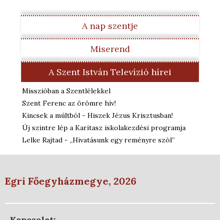
A nap szentje
Miserend
A Szent István Televízió hírei
Misszióban a Szentlélekkel
Szent Ferenc az örömre hív!
Kincsek a múltból - Hiszek Jézus Krisztusban!
Új szintre lép a Karitasz iskolakezdési programja
Lelke Rajtad - „Hivatásunk egy reményre szól”
Egri Főegyházmegye, 2026
Kapcsolat: