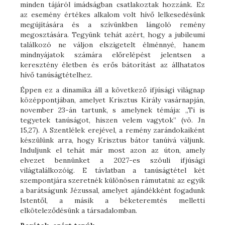
minden tájáról imádságban csatlakoztak hozzánk. Ez
az esemény értékes alkalom volt hívő lelkesedésünk
megújítására és a szívünkben lángoló remény
megosztására. Tegyünk tehát azért, hogy a jubileumi
találkozó ne váljon elszigetelt élménnyé, hanem
mindnyájatok számára előrelépést jelentsen a
keresztény életben és erős bátorítást az állhatatos
hívő tanúságtételhez.
Éppen ez a dinamika áll a következő ifjúsági világnap
középpontjában, amelyet Krisztus Király vasárnapján,
november 23-án tartunk, s amelynek témája: „Ti is
tegyetek tanúságot, hiszen velem vagytok” (vö. Jn
15,27). A Szentlélek erejével, a remény zarándokaiként
készülünk arra, hogy Krisztus bátor tanúivá váljunk.
Induljunk el tehát már most azon az úton, amely
elvezet bennünket a 2027-es szöuli ifjúsági
világtalálkozóig. E távlatban a tanúságtétel két
szempontjára szeretnék különösen rámutatni: az egyik
a barátságunk Jézussal, amelyet ajándékként fogadunk
Istentől, a másik a béketeremtés melletti
elköteleződésünk a társadalomban.