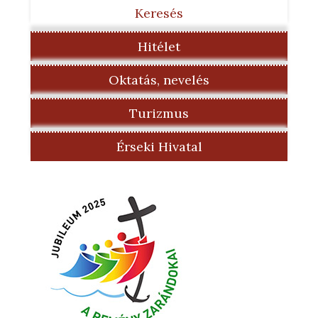
Keresés
Hitélet
Oktatás, nevelés
Turizmus
Érseki Hivatal