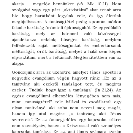
akarja – megelőz bennünket (vö. Mk 10,21). Nem
szolgáivá vagy egy párt „aktivistáivá” akar tenni: arra
hív, hogy barátként legyünk vele, és így életünk
megújulhasson. A tanúságtétel pedig spontán módon
fakad e barátság örömteli újdonságából. Ez egyedülálló
barátság, mely az Istennel való közösséget
ajándékozza nekünk; hűséges barátság, melyben
felfedezzük saját méltóságunkat és embertársaink
méltóságát; örök barátság, melyet a halál sem képes
elpusztítani, mert a feltámadt Megfeszítettben van az
alapja.
Gondoljunk arra az üzenetre, amelyet János apostol a
negyedik evangélium végén hagyott ránk: „Ez az a
tanítvány, aki ezekről tanúságot tett, és megírta
ezeket. Tudjuk, hogy igaz a tanúsága” (Jn 21,24). Az
egész evangéliumi elbeszélés lényegében nem más,
mint „tanúságtétel”, tele hálával és csodálattal; egy
olyan tanítványé, aki soha nem nevezi meg magát,
hanem így utal magára: „a tanítvány, akit Jézus
szeretett”. Ez az önmegjelölés egy kapcsolat tükre:
nem személynév, hanem a Krisztussal való személyes
kapcsolat tanúsága. Ez az, ami János számára igazán