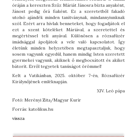
óráján a kereszten Szűz Máriát Jánosra bízta anyaként,
Jánost pedig őrá fiaként. Ez a szeretetből fakadó
utolsó ajándék minden tanítványnak, mindannyiunknak
szól. Ezért arra hívlak benneteket, hogy fogadjátok el
ezt a szent köteléket Máriával, a szeretettel és
megértéssel teli anyával. Különösen a rózsafüzér
imádsággal ápoljátok a vele való kapcsolatot. Így
életünk minden helyzetében megtapasztaljuk, hogy
sosem vagyunk egyedül, hanem mindig Isten szeretett
gyermekei vagyunk, akiknek ő megbocsátott és akiket
bátorít. Erről tegyetek tanúságot örömmel!
Kelt a Vatikánban, 2025. október 7-én, Rózsafüzér
Királynőjének emléknapján.
XIV. Leó pápa
Fotó: Merényi Zita/Magyar Kurír
Forrás: katolikus.hu
vissza