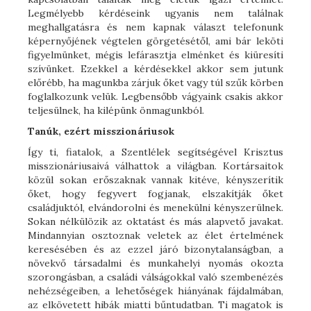
Legmélyebb kérdéseink ugyanis nem találnak
meghallgatásra és nem kapnak választ telefonunk
képernyőjének végtelen görgetésétől, ami bár leköti
figyelmünket, mégis lefárasztja elménket és kiüresíti
szívünket. Ezekkel a kérdésekkel akkor sem jutunk
előrébb, ha magunkba zárjuk őket vagy túl szűk körben
foglalkozunk velük. Legbensőbb vágyaink csakis akkor
teljesülnek, ha kilépünk önmagunkból.
Tanúk, ezért misszionáriusok
Így ti, fiatalok, a Szentlélek segítségével Krisztus
misszionáriusaivá válhattok a világban. Kortársaitok
közül sokan erőszaknak vannak kitéve, kényszerítik
őket, hogy fegyvert fogjanak, elszakítják őket
családjuktól, elvándorolni és menekülni kényszerülnek.
Sokan nélkülözik az oktatást és más alapvető javakat.
Mindannyian osztoznak veletek az élet értelmének
keresésében és az ezzel járó bizonytalanságban, a
növekvő társadalmi és munkahelyi nyomás okozta
szorongásban, a családi válságokkal való szembenézés
nehézségeiben, a lehetőségek hiányának fájdalmában,
az elkövetett hibák miatti bűntudatban. Ti magatok is