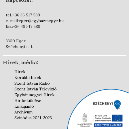
tel.:+36 36 517 589
e-mail:
eger@egyhazmegye.hu
fax.:+36 36 517 589
3300 Eger,
Széchenyi u. 1.
Hírek, média:
Hírek
Korábbi hírek
Szent István Rádió
Szent István Televízió
Egyházmegyei Hírek
Hír beküldése
Linkajánló
Archívum
Szinódus 2021-2023