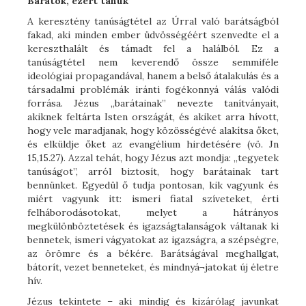
Barátok, ezért tanúk
A keresztény tanúságtétel az Úrral való barátságból
fakad, aki minden ember üdvösségéért szenvedte el a
kereszthalált és támadt fel a halálból. Ez a
tanúságtétel nem keverendő össze semmiféle
ideológiai propagandával, hanem a belső átalakulás és a
társadalmi problémák iránti fogékonnyá válás valódi
forrása. Jézus „barátainak” nevezte tanítványait,
akiknek feltárta Isten országát, és akiket arra hívott,
hogy vele maradjanak, hogy közösségévé alakítsa őket,
és elküldje őket az evangélium hirdetésére (vö. Jn
15,15.27). Azzal tehát, hogy Jézus azt mondja: „tegyetek
tanúságot”, arról biztosít, hogy barátainak tart
bennünket. Egyedül ő tudja pontosan, kik vagyunk és
miért vagyunk itt: ismeri fiatal szíveteket, érti
felháborodásotokat, melyet a hátrányos
megkülönböztetések és igazságtalanságok váltanak ki
bennetek, ismeri vágyatokat az igazságra, a szépségre,
az örömre és a békére. Barátságával meghallgat,
bátorít, vezet benneteket, és mindnyá¬jatokat új életre
hív.
Jézus tekintete – aki mindig és kizárólag javunkat