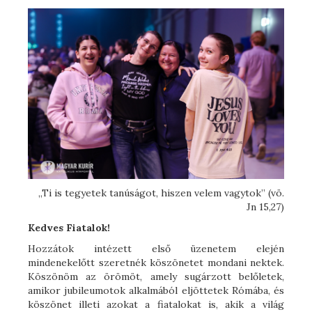
„Ti is tegyetek tanúságot, hiszen velem vagytok” (vö.
Jn 15,27)
Kedves Fiatalok!
Hozzátok intézett első üzenetem elején
mindenekelőtt szeretnék köszönetet mondani nektek.
Köszönöm az örömöt, amely sugárzott belőletek,
amikor jubileumotok alkalmából eljöttetek Rómába, és
köszönet illeti azokat a fiatalokat is, akik a világ