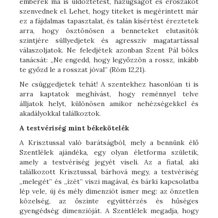
emberek ma is üldöztetést, hazugságot és erőszakot
szenvednek el. Lehet, hogy titeket is megérintett már
ez a fájdalmas tapasztalat, és talán kísértést éreztetek
arra, hogy ösztönösen a benneteket elutasítók
szintjére süllyedjetek és agresszív magatartással
válaszoljatok. Ne feledjétek azonban Szent Pál bölcs
tanácsát: „Ne engedd, hogy legyőzzön a rossz, inkább
te győzd le a rosszat jóval” (Róm 12,21).
Ne csüggedjetek tehát! A szentekhez hasonlóan ti is
arra kaptatok meghívást, hogy reménnyel telve
álljatok helyt, különösen amikor nehézségekkel és
akadályokkal találkoztok.
A testvériség mint békekötelék
A Krisztussal való barátságból, mely a bennünk élő
Szentlélek ajándéka, egy olyan életforma születik,
amely a testvériség jegyét viseli. Az a fiatal, aki
találkozott Krisztussal, bárhová megy, a testvériség
„melegét” és „ízét” viszi magával, és bárki kapcsolatba
lép vele, új és mély dimenziót ismer meg: az önzetlen
közelség, az őszinte együttérzés és hűséges
gyengédség dimenzióját. A Szentlélek megadja, hogy