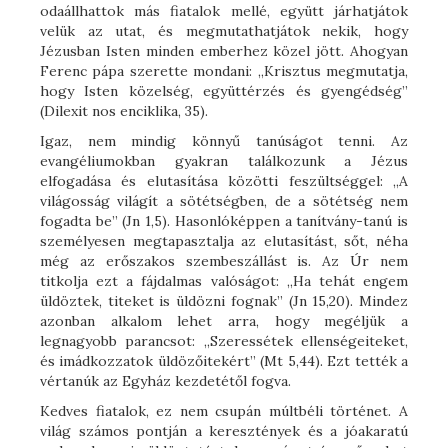
odaállhattok más fiatalok mellé, együtt járhatjátok
velük az utat, és megmutathatjátok nekik, hogy
Jézusban Isten minden emberhez közel jött. Ahogyan
Ferenc pápa szerette mondani: „Krisztus megmutatja,
hogy Isten közelség, együttérzés és gyengédség”
(Dilexit nos enciklika, 35).
Igaz, nem mindig könnyű tanúságot tenni. Az
evangéliumokban gyakran találkozunk a Jézus
elfogadása és elutasítása közötti feszültséggel: „A
világosság világít a sötétségben, de a sötétség nem
fogadta be” (Jn 1,5). Hasonlóképpen a tanítvány-tanú is
személyesen megtapasztalja az elutasítást, sőt, néha
még az erőszakos szembeszállást is. Az Úr nem
titkolja ezt a fájdalmas valóságot: „Ha tehát engem
üldöztek, titeket is üldözni fognak” (Jn 15,20). Mindez
azonban alkalom lehet arra, hogy megéljük a
legnagyobb parancsot: „Szeressétek ellenségeiteket,
és imádkozzatok üldözőitekért” (Mt 5,44). Ezt tették a
vértanúk az Egyház kezdetétől fogva.
Kedves fiatalok, ez nem csupán múltbéli történet. A
világ számos pontján a keresztények és a jóakaratú