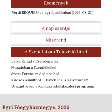
Események
Verdi REQUIEM az egri bazilikában
(2026. 08. 21.
)
A nap szentje
Miserend
A Szent István Televízió hírei
Lelke Rajtad - Családegyház
Misszióban a Szentlélekkel
Szent Ferenc az örömre hív!
Kincsek a múltból - Hiszek Jézus Krisztusban!
Új szintre lép a Karitasz iskolakezdési programja
Egri Főegyházmegye, 2026