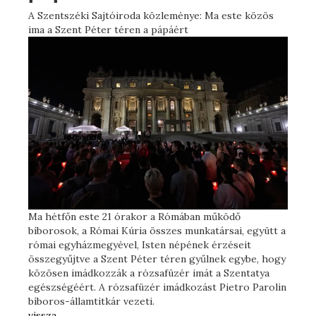
A Szentszéki Sajtóiroda közleménye: Ma este közös
ima a Szent Péter téren a pápáért
Ma hétfőn este 21 órakor a Rómában működő
bíborosok, a Római Kúria összes munkatársai, együtt a
római egyházmegyével, Isten népének érzéseit
összegyűjtve a Szent Péter téren gyűlnek egybe, hogy
közösen imádkozzák a rózsafüzér imát a Szentatya
egészségéért. A rózsafüzér imádkozást Pietro Parolin
bíboros-államtitkár vezeti.
vissza