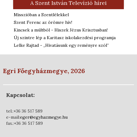
A Szent István Televízió hírei
Misszióban a Szentlélekkel
Szent Ferenc az örömre hív!
Kincsek a múltból - Hiszek Jézus Krisztusban!
Új szintre lép a Karitasz iskolakezdési programja
Lelke Rajtad - „Hivatásunk egy reményre szól”
Egri Főegyházmegye, 2026
Kapcsolat:
tel.:+36 36 517 589
e-mail:
eger@egyhazmegye.hu
fax.:+36 36 517 589