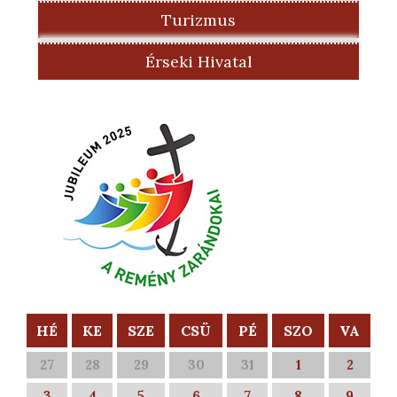
Turizmus
Érseki Hivatal
HÉ
KE
SZE
CSÜ
PÉ
SZO
VA
27
28
29
30
31
1
2
3
4
5
6
7
8
9