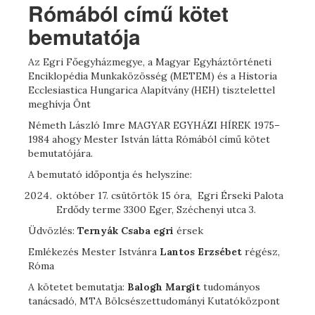
Rómából című kötet
bemutatója
Az Egri Főegyházmegye, a Magyar Egyháztörténeti
Enciklopédia Munkaközösség (METEM) és a Historia
Ecclesiastica Hungarica Alapítvány (HEH) tisztelettel
meghívja Önt
Németh László Imre MAGYAR EGYHÁZI HÍREK 1975–
1984 ahogy Mester István látta Rómából című kötet
bemutatójára.
A bemutató időpontja és helyszíne:
október 17. csütörtök 15 óra, Egri Érseki Palota
Erdődy terme 3300 Eger, Széchenyi utca 3.
Üdvözlés:
Ternyák Csaba egri
érsek
Emlékezés Mester Istvánra
Lantos Erzsébet
régész,
Róma
A kötetet bemutatja:
Balogh Margit
tudományos
tanácsadó, MTA Bölcsészettudományi Kutatóközpont