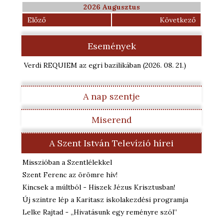
2026 Augusztus
Előző
Következő
Események
Verdi REQUIEM az egri bazilikában
(2026. 08. 21.
)
A nap szentje
Miserend
A Szent István Televízió hírei
Misszióban a Szentlélekkel
Szent Ferenc az örömre hív!
Kincsek a múltból - Hiszek Jézus Krisztusban!
Új szintre lép a Karitasz iskolakezdési programja
Lelke Rajtad - „Hivatásunk egy reményre szól”