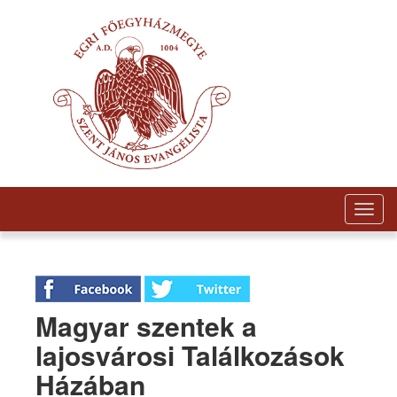
Togg
navig
Magyar szentek a
lajosvárosi Találkozások
Házában