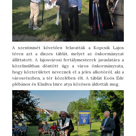
A szentmisét követően felavatták a Kopcsik Lajos
téren azt a díszes táblát, melyet az önkormányzat
állíttatott. A lajosvárosi fertálymesterek javaslatára a
közelmúltban döntött úgy a város önkormányzata,
hogy közterületet neveznek el a jeles alkotóról, aki a
városrészben, a tér közelében élt. A táblát Koós Ede
plébános és Kladiva Imre atya közösen áldották meg.