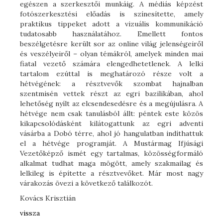
egészen a szerkesztői munkáig. A médiás képzést
fotószerkesztési előadás is színesítette, amely
praktikus tippeket adott a vizuális kommunikáció
tudatosabb használatához. Emellett fontos
beszélgetésre került sor az online világ jelenségeiről
és veszélyeiről – olyan témákról, amelyek minden mai
fiatal vezető számára elengedhetetlenek. A lelki
tartalom ezúttal is meghatározó része volt a
hétvégének: a résztvevők szombat hajnalban
szentmisén vettek részt az egri bazilikában, ahol
lehetőség nyílt az elcsendesedésre és a megújulásra. A
hétvége nem csak tanulásból állt: péntek este közös
kikapcsolódásként kilátogattunk az egri adventi
vásárba a Dobó térre, ahol jó hangulatban indíthattuk
el a hétvége programját. A Mustármag Ifjúsági
Vezetőképző ismét egy tartalmas, közösségformáló
alkalmat tudhat maga mögött, amely szakmailag és
lelkileg is építette a résztvevőket. Már most nagy
várakozás övezi a következő találkozót.
Kovács Krisztián
vissza