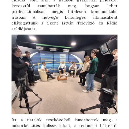
előadás volt, ahol a fiatalok gyakorlati példákon
keresztül tanulhatták meg, hogyan lehet
professzionálisan, mégis hitelesen kommunikálni
írásban. A hétvége különleges állomásaként
ellátogattunk a Szent István Televízió és Rádió
stúdiójába is.
Itt a fiatalok testközelből ismerhették meg a
műsorkészítés kulisszatitkait, a technikai háttértől