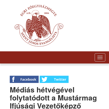
Togg
navig
Médiás hétvégével
folytatódott a Mustármag
Ifjúsági Vezetőképző