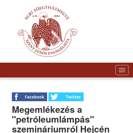
Togg
navig
Megemlékezés a
"petróleumlámpás"
szemináriumról Hejcén