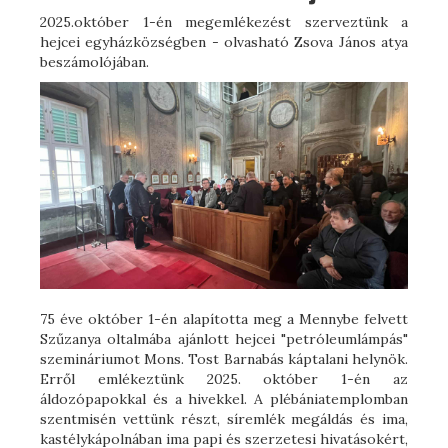
2025.október 1-én megemlékezést szerveztünk a
hejcei egyházközségben - olvasható Zsova János atya
beszámolójában.
75 éve október 1-én alapította meg a Mennybe felvett
Szűzanya oltalmába ajánlott hejcei "petróleumlámpás"
szemináriumot Mons. Tost Barnabás káptalani helynök.
Erről emlékeztünk 2025. október 1-én az
áldozópapokkal és a hivekkel. A plébániatemplomban
szentmisén vettünk részt, síremlék megáldás és ima,
kastélykápolnában ima papi és szerzetesi hivatásokért,