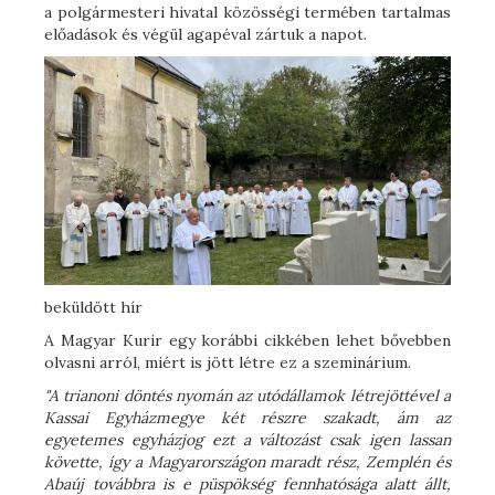
a polgármesteri hivatal közösségi termében tartalmas
előadások és végül agapéval zártuk a napot.
beküldött hír
A Magyar Kurir egy korábbi cikkében lehet bővebben
olvasni arról, miért is jött létre ez a szeminárium.
"A trianoni döntés nyomán az utódállamok létrejöttével a
Kassai Egyházmegye két részre szakadt, ám az
egyetemes egyházjog ezt a változást csak igen lassan
követte, így a Magyarországon maradt rész, Zemplén és
Abaúj továbbra is e püspökség fennhatósága alatt állt,