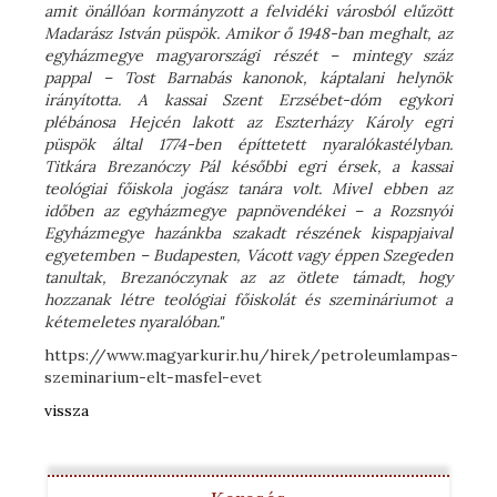
amit önállóan kormányzott a felvidéki városból elűzött
Madarász István püspök. Amikor ő 1948-ban meghalt, az
egyházmegye magyarországi részét – mintegy száz
pappal – Tost Barnabás kanonok, káptalani helynök
irányította. A kassai Szent Erzsébet-dóm egykori
plébánosa Hejcén lakott az Eszterházy Károly egri
püspök által 1774-ben építtetett nyaralókastélyban.
Titkára Brezanóczy Pál későbbi egri érsek, a kassai
teológiai főiskola jogász tanára volt. Mivel ebben az
időben az egyházmegye papnövendékei – a Rozsnyói
Egyházmegye hazánkba szakadt részének kispapjaival
egyetemben – Budapesten, Vácott vagy éppen Szegeden
tanultak, Brezanóczynak az az ötlete támadt, hogy
hozzanak létre teológiai főiskolát és szemináriumot a
kétemeletes nyaralóban."
https://www.magyarkurir.hu/hirek/petroleumlampas-
szeminarium-elt-masfel-evet
vissza