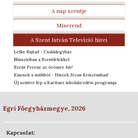
A nap szentje
Miserend
A Szent István Televízió hírei
Lelke Rajtad - Családegyház
Misszióban a Szentlélekkel
Szent Ferenc az örömre hív!
Kincsek a múltból - Hiszek Jézus Krisztusban!
Új szintre lép a Karitasz iskolakezdési programja
Egri Főegyházmegye, 2026
Kapcsolat: