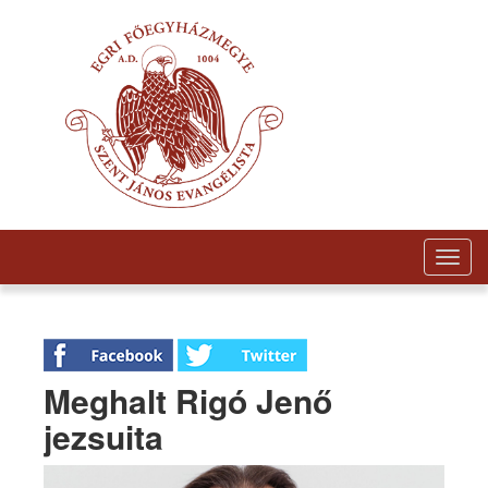
Togg
navig
Meghalt Rigó Jenő
jezsuita