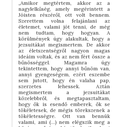
„Amikor megtértem, akkor az a
nagylelkűség, amely megérintett a
Jóisten részéről, ott volt bennem.
Szerettem volna felajánlani az
életemet, valami jót tenni, de még
nem tudtam, hogy hogyan. A
körülmények úgy alakultak, hogy a
jezsuitákat megismertem. De akkor
az életszentségről nagyon magas
ideáim voltak, és az nem fért össze a
bűnösséggel. Magamra úgy
tekintettem, hogy annyi bűnöm van,
annyi gyengeségem, ezért eszembe
sem jutott, hogy én valaha pap,
szerzetes lehessek. Aztán
megismertem a jezsuitákat
közelebbről, és megtapasztaltam,
hogy ők is esendő emberek, ők se
tökéletesek, de mégis törekszenek a
tökéletességre. Ott van bennük
valami, ami (…) nem elégszik meg a