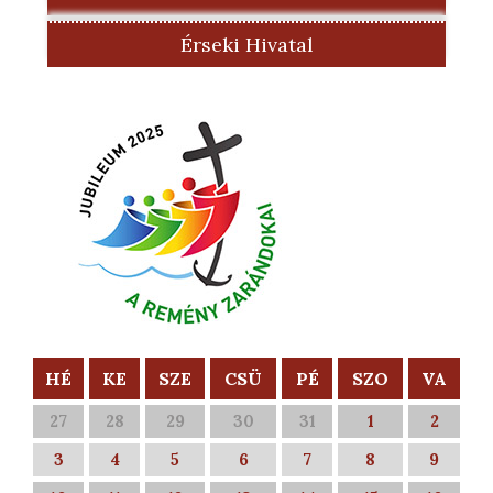
Érseki Hivatal
HÉ
KE
SZE
CSÜ
PÉ
SZO
VA
27
28
29
30
31
1
2
3
4
5
6
7
8
9