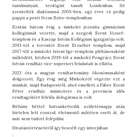
tanulmányait, teológiát tanult Londonban. Itt
szentelték diakónussá 2005-ben, egy évre rá pedig
pappá a pesti Jézus Szíve-templomban.
Ezután három évig a miskolci jezsuita gimnázium
kollégiumát vezette, majd a szegedi Szent József-
templom és a Kaszap István Kollégium igazgatója volt.
2013-tól a torontói Szent Erzsébet templom, majd
2017-től a miskolci Isteni Ige-templom plébánosaként
működött, közben 2019-től a miskolci Pongrácz Szent
István rendház vice-superiori feladatait is ellátta.
2023 óta a magyar rendtartomány ökonómusaként
dolgozott. Egy évig még Miskolcról végezte ezt a
munkát, majd Budapestről, ahol emellett a Fáber Szent
Péter rendház minisztere és a provincia idős
rendtagokért felelős delegátusa is volt.
Néhány héttel hatvankettedik születésnapja után
hirtelen lett rosszul, életmentő műtéten esett át, de
már nem tudott felépülni.
Hivatástörténetéről így beszélt egy interjúban: