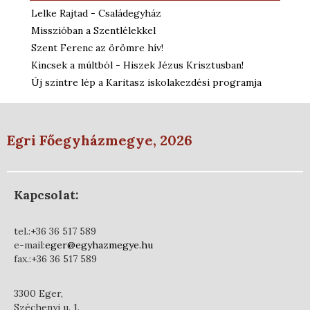
Lelke Rajtad - Családegyház
Misszióban a Szentlélekkel
Szent Ferenc az örömre hív!
Kincsek a múltból - Hiszek Jézus Krisztusban!
Új szintre lép a Karitasz iskolakezdési programja
Egri Főegyházmegye, 2026
Kapcsolat:
tel.:+36 36 517 589
e-mail:
eger@egyhazmegye.hu
fax.:+36 36 517 589
3300 Eger,
Széchenyi u. 1.