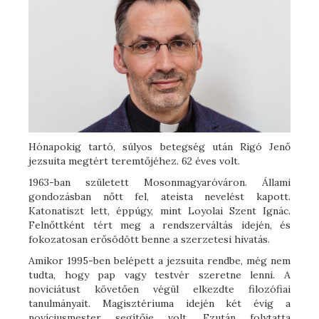
Hónapokig tartó, súlyos betegség után Rigó Jenő
jezsuita megtért teremtőjéhez. 62 éves volt.
1963-ban született Mosonmagyaróváron. Állami
gondozásban nőtt fel, ateista nevelést kapott.
Katonatiszt lett, éppúgy, mint Loyolai Szent Ignác.
Felnőttként tért meg a rendszerváltás idején, és
fokozatosan erősödött benne a szerzetesi hivatás.
Amikor 1995-ben belépett a jezsuita rendbe, még nem
tudta, hogy pap vagy testvér szeretne lenni. A
noviciátust követően végül elkezdte filozófiai
tanulmányait. Magisztériuma idején két évig a
novíciusmester segítője volt. Ezután folytatta