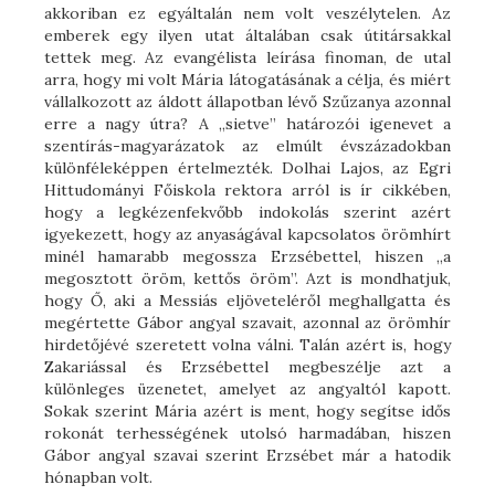
akkoriban ez egyáltalán nem volt veszélytelen. Az
emberek egy ilyen utat általában csak útitársakkal
tettek meg. Az evangélista leírása finoman, de utal
arra, hogy mi volt Mária látogatásának a célja, és miért
vállalkozott az áldott állapotban lévő Szűzanya azonnal
erre a nagy útra? A „sietve” határozói igenevet a
szentírás-magyarázatok az elmúlt évszázadokban
különféleképpen értelmezték. Dolhai Lajos, az Egri
Hittudományi Főiskola rektora arról is ír cikkében,
hogy a legkézenfekvőbb indokolás szerint azért
igyekezett, hogy az anyaságával kapcsolatos örömhírt
minél hamarabb megossza Erzsébettel, hiszen „a
megosztott öröm, kettős öröm”. Azt is mondhatjuk,
hogy Ő, aki a Messiás eljöveteléről meghallgatta és
megértette Gábor angyal szavait, azonnal az örömhír
hirdetőjévé szeretett volna válni. Talán azért is, hogy
Zakariással és Erzsébettel megbeszélje azt a
különleges üzenetet, amelyet az angyaltól kapott.
Sokak szerint Mária azért is ment, hogy segítse idős
rokonát terhességének utolsó harmadában, hiszen
Gábor angyal szavai szerint Erzsébet már a hatodik
hónapban volt.