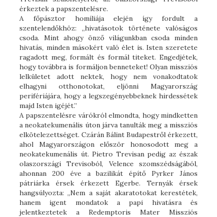
érkeztek a papszentelésre.
A főpásztor homíliája elején így fordult a
szentelendőkhöz: „hivatásotok története valóságos
csoda. Mint ahogy önző világunkban csoda minden
hivatás, minden másokért való élet is. Isten szeretete
ragadott meg, formált és formál titeket. Engedjétek,
hogy továbbra is formáljon benneteket! Olyan missziós
lelkületet adott nektek, hogy nem vonakodtatok
elhagyni otthonotokat, eljönni Magyarország
perifériájára, hogy a legszegényebbeknek hirdessétek
majd Isten igéjét.”
A papszentelésre várókról elmondta, hogy mindketten
a neokatekumenális úton járva tanulták meg a missziós
elkötelezettséget. Czárán Bálint Budapestről érkezett,
ahol Magyarországon először honosodott meg a
neokatekumenális út. Pietro Trevisan pedig az észak
olaszországi Trevisoból, Velence szomszédságából,
ahonnan 200 éve a bazilikát építő Pyrker János
pátriárka érsek érkezett Egerbe. Ternyák érsek
hangsúlyozta: „Nem a saját akaratotokat kerestétek,
hanem igent mondatok a papi hivatásra és
jelentkeztetek a Redemptoris Mater Missziós