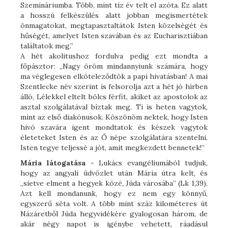
Szemináriumba. Több, mint tíz év telt el azóta. Ez alatt
a hosszú felkészülés alatt jobban megismertétek
önmagatokat, megtapasztaltátok Isten közelségét és
hűségét, amelyet Isten szavában és az Eucharisztiában
találtatok meg.”
A hét akolitushoz fordulva pedig ezt mondta a
főpásztor: „Nagy öröm mindannyiunk számára, hogy
ma véglegesen elköteleződtök a papi hivatásban! A mai
Szentlecke név szerint is felsorolja azt a hét jó hírben
álló, Lélekkel eltelt bölcs férfit, akiket az apostolok az
asztal szolgálatával bíztak meg. Ti is heten vagytok,
mint az első diakónusok. Köszönöm nektek, hogy Isten
hívó szavára igent mondtatok és készek vagytok
életeteket Isten és az Ő népe szolgálatára szentelni.
Isten tegye teljessé a jót, amit megkezdett bennetek!”
Mária látogatása
- Lukács evangéliumából tudjuk,
hogy az angyali üdvözlet után Mária útra kelt, és
„sietve elment a hegyek közé, Júda városába” (Lk 1,39).
Azt kell mondanunk, hogy ez nem egy könnyű,
egyszerű séta volt. A több mint száz kilométeres út
Názáretből Júda hegyvidékére gyalogosan három, de
akár négy napot is igénybe vehetett, ráadásul