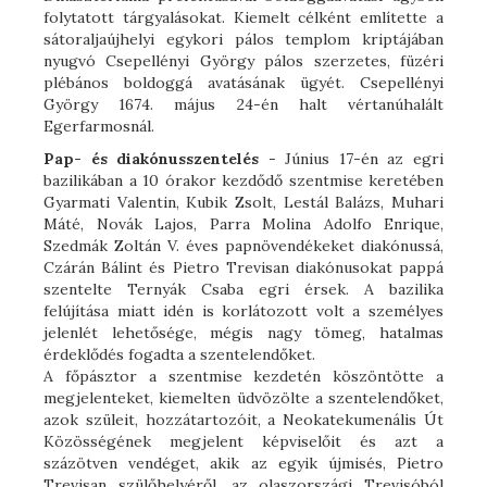
folytatott tárgyalásokat. Kiemelt célként említette a
sátoraljaújhelyi egykori pálos templom kriptájában
nyugvó Csepellényi György pálos szerzetes, füzéri
plébános boldoggá avatásának ügyét. Csepellényi
György 1674. május 24-én halt vértanúhalált
Egerfarmosnál.
Pap- és diakónusszentelés
- Június 17-én az egri
bazilikában a 10 órakor kezdődő szentmise keretében
Gyarmati Valentin, Kubik Zsolt, Lestál Balázs, Muhari
Máté, Novák Lajos, Parra Molina Adolfo Enrique,
Szedmák Zoltán V. éves papnövendékeket diakónussá,
Czárán Bálint és Pietro Trevisan diakónusokat pappá
szentelte Ternyák Csaba egri érsek. A bazilika
felújítása miatt idén is korlátozott volt a személyes
jelenlét lehetősége, mégis nagy tömeg, hatalmas
érdeklődés fogadta a szentelendőket.
A főpásztor a szentmise kezdetén köszöntötte a
megjelenteket, kiemelten üdvözölte a szentelendőket,
azok szüleit, hozzátartozóit, a Neokatekumenális Út
Közösségének megjelent képviselőit és azt a
százötven vendéget, akik az egyik újmisés, Pietro
Trevisan szülőhelyéről, az olaszországi Trevisóból