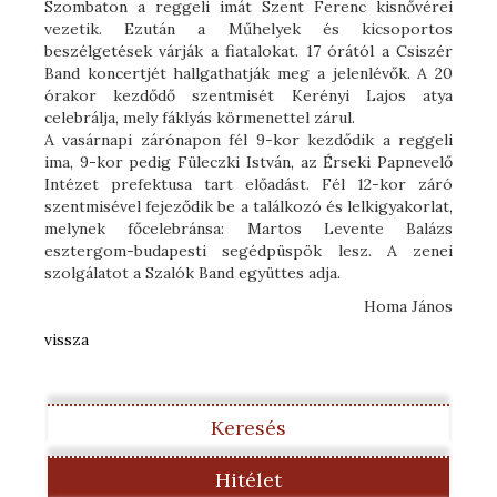
Szombaton a reggeli imát Szent Ferenc kisnővérei
vezetik. Ezután a Műhelyek és kicsoportos
beszélgetések várják a fiatalokat. 17 órától a Csiszér
Band koncertjét hallgathatják meg a jelenlévők. A 20
órakor kezdődő szentmisét Kerényi Lajos atya
celebrálja, mely fáklyás körmenettel zárul.
A vasárnapi zárónapon fél 9-kor kezdődik a reggeli
ima, 9-kor pedig Füleczki István, az Érseki Papnevelő
Intézet prefektusa tart előadást. Fél 12-kor záró
szentmisével fejeződik be a találkozó és lelkigyakorlat,
melynek főcelebránsa: Martos Levente Balázs
esztergom-budapesti segédpüspök lesz. A zenei
szolgálatot a Szalók Band együttes adja.
Homa János
vissza
Keresés
Hitélet