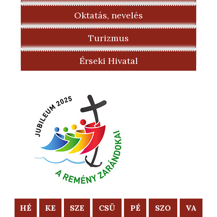
Oktatás, nevelés
Turizmus
Érseki Hivatal
HÉ
KE
SZE
CSÜ
PÉ
SZO
VA