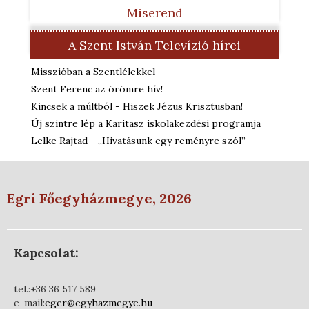
Miserend
A Szent István Televízió hírei
Misszióban a Szentlélekkel
Szent Ferenc az örömre hív!
Kincsek a múltból - Hiszek Jézus Krisztusban!
Új szintre lép a Karitasz iskolakezdési programja
Lelke Rajtad - „Hivatásunk egy reményre szól”
Egri Főegyházmegye, 2026
Kapcsolat:
tel.:+36 36 517 589
e-mail:
eger@egyhazmegye.hu