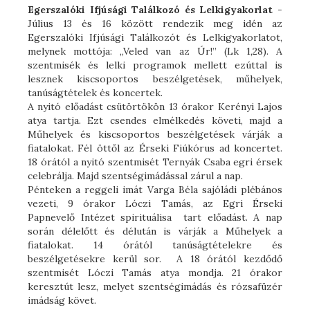
Egerszalóki Ifjúsági Találkozó és Lelkigyakorlat
-
Július 13 és 16 között rendezik meg idén az
Egerszalóki Ifjúsági Találkozót és Lelkigyakorlatot,
melynek mottója: „Veled van az Úr!” (Lk 1,28). A
szentmisék és lelki programok mellett ezúttal is
lesznek kiscsoportos beszélgetések, műhelyek,
tanúságtételek és koncertek.
A nyitó előadást csütörtökön 13 órakor Kerényi Lajos
atya tartja. Ezt csendes elmélkedés követi, majd a
Műhelyek és kiscsoportos beszélgetések várják a
fiatalokat. Fél öttől az Érseki Fiúkórus ad koncertet.
18 órától a nyitó szentmisét Ternyák Csaba egri érsek
celebrálja. Majd szentségimádással zárul a nap.
Pénteken a reggeli imát Varga Béla sajóládi plébános
vezeti, 9 órakor Lóczi Tamás, az Egri Érseki
Papnevelő Intézet spirituálisa tart előadást. A nap
során délelőtt és délután is várják a Műhelyek a
fiatalokat. 14 órától tanúságtételekre és
beszélgetésekre kerül sor. A 18 órától kezdődő
szentmisét Lóczi Tamás atya mondja. 21 órakor
keresztút lesz, melyet szentségimádás és rózsafüzér
imádság követ.