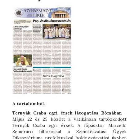
A tartalomból:
Ternyák Csaba egri érsek látogatása Rómában
-
Május 22 és 25 között a Vatikánban tartózkodott
Ternyák Csaba egri érsek. A főpásztor Marcello
Semeraro bíborossal a Szenttéavatási Ügyek
Dikasztériuma prefektusával boldoggáavatási ügyben