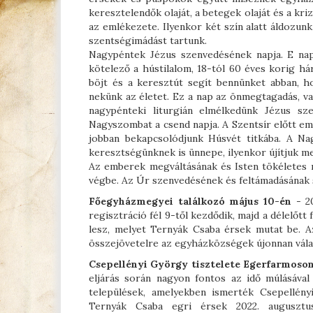
keresztelendők olaját, a betegek olaját és a kr
az emlékezete. Ilyenkor két szín alatt áldozun
szentségimádást tartunk.
Nagypéntek Jézus szenvedésének napja. E nap
kötelező a hústilalom, 18-tól 60 éves korig há
böjt és a keresztút segít bennünket abban, h
nekünk az életet. Ez a nap az önmegtagadás, va
nagypénteki liturgián elmélkedünk Jézus sze
Nagyszombat a csend napja. A Szentsír előtt em
jobban bekapcsolódjunk Húsvét titkába. A Nag
keresztségünknek is ünnepe, ilyenkor újítjuk m
Az emberek megváltásának és Isten tökéletes m
végbe. Az Úr szenvedésének és feltámadásának 
Főegyházmegyei találkozó május 10-én
- 2
regisztráció fél 9-től kezdődik, majd a délelőt
lesz, melyet Ternyák Csaba érsek mutat be. 
összejövetelre az egyházközségek újonnan válasz
Csepellényi György tisztelete Egerfarmoson
eljárás során nagyon fontos az idő múlásával 
települések, amelyekben ismerték Csepellény
Ternyák Csaba egri érsek 2022. augusztus