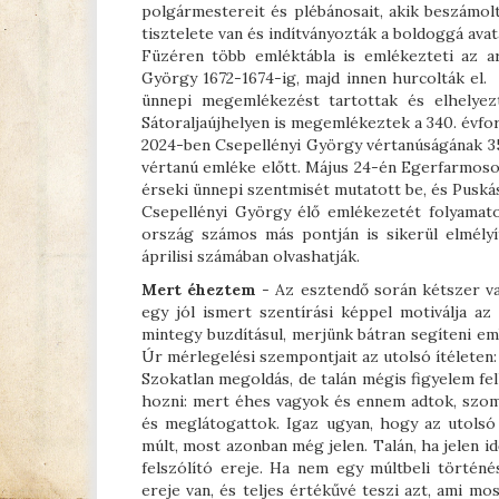
polgármestereit és plébánosait, akik beszámol
tisztelete van és indítványozták a boldoggá avatá
Füzéren több emléktábla is emlékezteti az a
György 1672-1674-ig, majd innen hurcolták el.
ünnepi megemlékezést tartottak és elhelyezt
Sátoraljaújhelyen is megemlékeztek a 340. évfo
2024-ben Csepellényi György vértanúságának 35
vértanú emléke előtt. Május 24-én Egerfarmoso
érseki ünnepi szentmisét mutatott be, és Puská
Csepellényi György élő emlékezetét folyamat
ország számos más pontján is sikerül elmélyí
áprilisi számában olvashatják.
Mert éheztem
- Az esztendő során kétszer va
egy jól ismert szentírási képpel motiválja az
mintegy buzdításul, merjünk bátran segíteni e
Úr mérlegelési szempontjait az utolsó ítéleten
Szokatlan megoldás, de talán mégis figyelem fe
hozni: mert éhes vagyok és ennem adtok, szom
és meglátogattok. Igaz ugyan, hogy az utolsó 
múlt, most azonban még jelen. Talán, ha jelen i
felszólító ereje. Ha nem egy múltbeli történé
ereje van, és teljes értékűvé teszi azt, ami mo