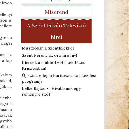
eleven
Miserend
llényi
son is
A Szent István Televízió
ellett
hírei
gtek a
a egri
Misszióban a Szentlélekkel
ően az
Szent Ferenc az örömre hív!
 a lap
Kincsek a múltból - Hiszek Jézus
Krisztusban!
lkalom
Új szintre lép a Karitasz iskolakezdési
ak el,
programja
jük az
Lelke Rajtad - „Hivatásunk egy
reményre szól”
elenbe
vagyok
 már a
 szavak
agyobb
zületik