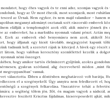
 a mondatot, hogy éhes vagyok és te enni adsz, szomjas vagyok és t
gondolunk, hogy az Úr most éhezik, most szomjazik, most ruhátlan
t teszed az Úrnak. Nem egykor, és nem majd valamikor – hanem m
 napokban megannyi adományt osztanak szét rászoruló emberek kö
em elállják a templomajtót azok elől, akik misére jönnek (és 
 be az embereket, ha a markukba nyomnak valami pénzt. Aztán me
kat. Ezek az emberek első benyomásra nem azok, akikről Jé
et, hogy álljanak egy kicsit távolabb, megjegyzést kapunk tőlü
k tudnunk kell, a szeretet rájuk is kiterjed. A hívek egy részét 
zt látom, hogy valóban keresztény szemlélettel kezelik a dolgo
ba nyomnak némi összeget.
ikkében, hogy amikor tartós élelmiszert gyűjtünk, azokra gondolun
rmesen, gyakran szótlanul, alig észrevehető módon „mint fü
ént megroppanóban” vannak.
evet választotta. Ebben a döntésben meghatározó volt barátja, 
ledkezzen el a szegényekről. Úgy annyira nem feledkezett el, ho
entőségű a szegények felkarolása. Visszatérve tehát a felvetés
mára; a segítség tőlem jön. Sőt, én magam vagyok a nádszál, a
keresztre feszített Krisztus fájdalmas, kicserepesedett ajkát, mi