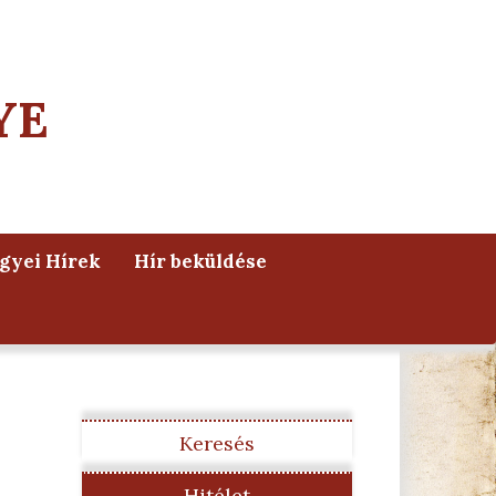
YE
yei Hírek
Hír beküldése
Keresés
Hitélet