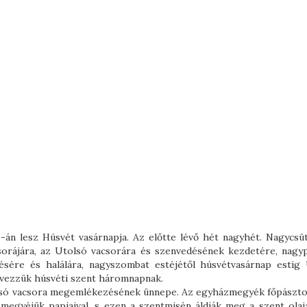
0-án lesz Húsvét vasárnapja. Az előtte lévő hét nagyhét. Nagycsü
sorájára, az Utolsó vacsorára és szenvedésének kezdetére, nagy
ésére és halálára, nagyszombat estéjétől húsvétvasárnap estig
evezzük húsvéti szent háromnapnak.
olsó vacsora megemlékezésének ünnepe. Az egyházmegyék főpásztor
gyéjük papjaival, s ezen a szentmisén áldják meg a szent olaja