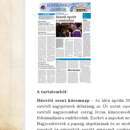
A tartalomból:
Húsvéti szent háromnap
- Az idén április 2
estétől nagypéntek délutánig az Úr szent vac
estétől nagyszombat estéig Jézus kínszenved
föltámadására emlékezünk. Ezeket a napokat n
Nagycsütörtök a papság alapításának és az ut
érsekek és püspökök együtt miséznek egyházme