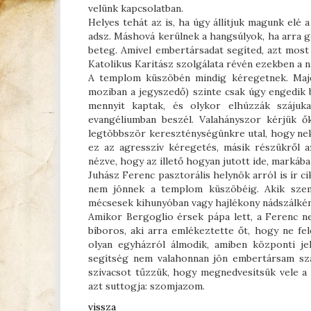
velünk kapcsolatban.
Helyes tehát az is, ha úgy állítjuk magunk elé
adsz. Máshová kerülnek a hangsúlyok, ha arra 
beteg. Amivel embertársadat segíted, azt mos
Katolikus Karitász szolgálata révén ezekben a
A templom küszöbén mindig kéregetnek. Majdn
moziban a jegyszedő) szinte csak úgy engedik
mennyit kaptak, és olykor elhúzzák száju
evangéliumban beszél. Valahányszor kérjük ők
legtöbbször kereszténységünkre utal, hogy nekün
ez az agresszív kéregetés, másik részükről a
nézve, hogy az illető hogyan jutott ide, marká
Juhász Ferenc pasztorális helynök arról is ír c
nem jönnek a templom küszöbéig. Akik szemé
mécsesek kihunyóban vagy hajlékony nádszálk
Amikor Bergoglio érsek pápa lett, a Ferenc n
bíboros, aki arra emlékeztette őt, hogy ne fe
olyan egyházról álmodik, amiben központi jel
segítség nem valahonnan jön embertársam szá
szivacsot tűzzük, hogy megnedvesítsük vele a 
azt suttogja: szomjazom.
vissza