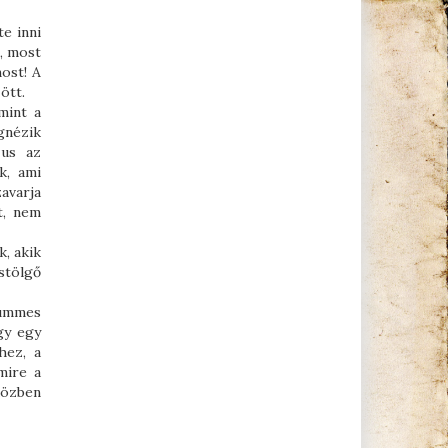
e inni
, most
ost! A
zött.
mint a
gnézik
zus az
k, ami
zavarja
t, nem
k, akik
stölgő
Hummes
gy egy
hez, a
mire a
közben