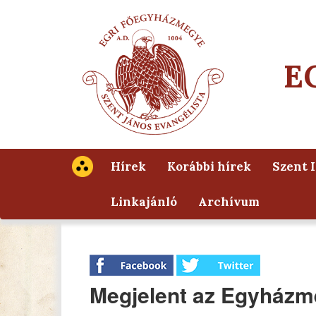
E
Hírek
Korábbi hírek
Szent 
Linkajánló
Archívum
Megjelent az Egyházme