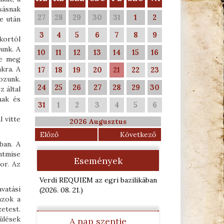
osásnak
27
28
29
30
31
1
2
e után
3
4
5
6
7
8
9
kortól
unk. A
10
11
12
13
14
15
16
te meg
kra. A
17
18
19
20
21
22
23
ozunk.
24
25
26
27
28
29
30
 által
nak és
31
1
2
3
4
5
6
 vitte
2026 Augusztus
Előző
Következő
ban. A
entmise
Események
or. Az
Verdi REQUIEM az egri bazilikában
avatási
(2026. 08. 21.
)
azok a
etest.
ülések
A nap szentje