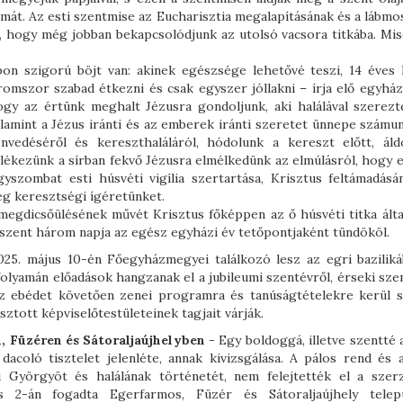
izmát. Az esti szentmise az Eucharisztia megalapításának és a lábm
k, hogy még jobban bekapcsolódjunk az utolsó vacsora titkába. Mis
on szigorú böjt van: akinek egészsége lehetővé teszi, 14 éves 
romszor szabad étkezni és csak egyszer jóllakni – írja elő egyház
ogy az értünk meghalt Jézusra gondoljunk, aki halálával szerez
lamint a Jézus iránti és az emberek iránti szeretet ünnepe számun
nvedéséről és kereszthaláláról, hódolunk a kereszt előtt, áld
lékezünk a sírban fekvő Jézusra elmélkedünk az elmúlásról, hogy ez
yszombat esti húsvéti vigília szertartása, Krisztus feltámadásá
eg keresztségi ígéretünket.
egdicsőülésének művét Krisztus főképpen az ő húsvéti titka által
szent három napja az egész egyházi év tetőpontjaként tündököl.
025. május 10-én Főegyházmegyei találkozó lesz az egri baziliká
t folyamán előadások hangzanak el a jubileumi szentévről, érseki sz
Az ebédet követően zenei programra és tanúságtételekre kerül s
tott képviselőtestületeinek tagjait várják.
, Füzéren és Sátoraljaújhelyben
- Egy boldoggá, illetve szentté 
dacoló tisztelet jelenléte, annak kivizsgálása. A pálos rend és 
i Györgyöt és halálának történetét, nem felejtették el a szerz
 2-án fogadta Egerfarmos, Füzér és Sátoraljaújhely telep