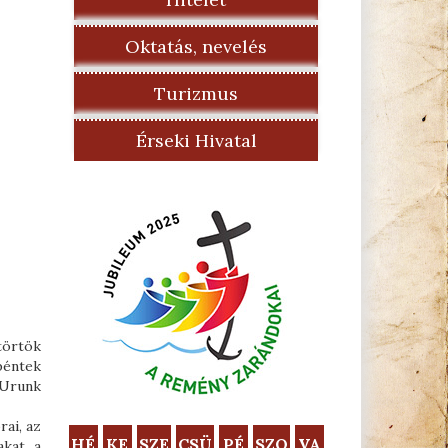
Oktatás, nevelés
Turizmus
Érseki Hivatal
törtök
péntek
 Urunk
ai, az
HÉ
KE
SZE
CSÜ
PÉ
SZO
VA
kat, a