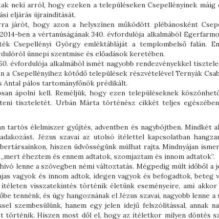
tak neki arról, hogy ezeken a településeken Csepellényinek máig 
si eljárás újraindítását.
rra járót, hogy azon a helyszínen működött plébánosként Csepe
 2014-ben a vértanúságának 340. évfordulója alkalmából Egerfarmo
ék Csepellényi György emléktábláját a templombelső falán. Em
rdulóról ünnepi szentmise és előadások keretében.
0. évfordulója alkalmából ismét nagyobb rendezvényekkel tisztele
n a Csepellényihez kötődő települések részvételével Ternyák Csab
s Antal pálos tartományfőnök prédikált.
osan ápolni kell. Reméljük, hogy ezen településeknek köszönhet
teni tiszteletét. Urbán Márta történész cikkét teljes egészében
n tartós élelmiszer gyűjtés, adventben és nagyböjtben. Mindkét a
 adakozást. Jézus szavai az utolsó ítélettel kapcsolatban hangzan
mbertársainkon, hiszen üdvösségünk múlhat rajta. Mindnyájan ismer
: „mert éheztem és ennem adtatok, szomjaztam és innom adtatok”.
lhívó lenne a szövegben némi változtatás. Mégpedig múlt időből a j
jas vagyok és innom adtok, idegen vagyok és befogadtok, beteg 
ítéleten visszatekintés történik életünk eseményeire, ami akkor
dőbe tennénk, és úgy hangoznának el Jézus szavai, nagyobb lenne a
ssel szembesülünk, hanem egy jelen idejű felszólítással, annak n
st történik. Hiszen most dől el, hogy az ítéletkor milyen döntés s