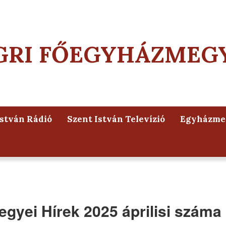
GRI FŐEGYHÁZMEG
István Rádió
Szent István Televízió
Egyházmeg
gyei Hírek 2025 áprilisi száma