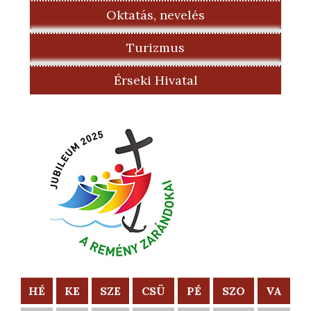
Oktatás, nevelés
Turizmus
Érseki Hivatal
HÉ
KE
SZE
CSÜ
PÉ
SZO
VA