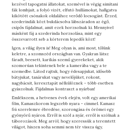
kezével tapogatni állatokat, szemével is végig simítani
fák lombjait, a folyó vizét, elfutó hullámokat, hallgatva
kikötött csónakok oldalához verődő locsogást. Érzed,
szederindák közt bukdácsolva lábszáradon az égő,
csípős fájdalmat, amit ezek horzsolnak ki. Mennyivel
másként fáj a szederinda horzsolása, mint egy
összevarrott seb a kórterem lepedői közt!
Igen, a világ ilyen is! Meg olyan is, ami most, tőlünk
keletre, a szomszéd országban van. Gyakran látsz
fáradt, beesett, karikás szemű gyerekeket, akik
szomorúan tekintenek bele a kamerába vagy a te
szemedbe. Látod rajtuk, hogy édesapjukat, idősebb
bátyjukat, tanárukat vagy nevelőjüket, rokont,
nagybácsit, keresztapát nélkülöznek – több esetben
gyászolnak. Fájdalmas kontraszt a nyárban!
Emlékszem, a hetvenes évek elején, volt egy amerikai
film, Kamaszkorom legszebb nyara – címmel. Kamasz
fiú szerelemre ébredése, szorongása és örömei egy
gyönyörű nyáron. Erről is szól a nyár, erről is szólnak a
táborozások. Meg arról, hogy szeressük a teremtett
világot, hiszen soha semmi nem tér vissza úgy,