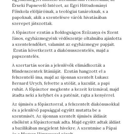
Érseki Papnevelő Intézet, az Egri Hittudományi
Főiskola elöljáróinak, a teológiai tanároknak, s a
papoknak, akik a szentelésre várók hivatásában
szerepet játszottak.
A főpásztor ezután a Boldogságos Szűzanya és Szent
János, egyházmegyénk védőszentje oltalmába ajánlotta
a szentelendőket, valamint az egyházmegye papjait.
Ezután következett a diakónusszentelés, majd a
papszentelés.
A szertartás során a jelenlévők elimádkozták a
Mindenszentek litániáját. Ezután hangzott el a
felszentelő ima, majd az újonnan szentelt Łukasz
Bernard Urych, felvette a stólát, a kazulát, a papi
ruhát. A főpásztor megkente a kezeit krizmával, majd
átadta neki a kelyhet és a paténát, rajta a kenyérrel.
Az újmisés a főpásztorral, a felszentelt diakónusokkal
és a jelenlévő papsággal együtt mutatta be a
szentmisét. Az újonnan szentelt újmisés áldását
elsőként a főpásztornak adta. Majd együtt adtak áldást
a bazilikában megjelent hívekre. A szentmise a Pápai