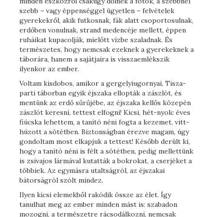
minden eszközről csakúgy dőlnek a fotók, a szebbnél
szebb – vagy éppenséggel ügyetlen – felvételek
gyerekekről, akik futkosnak, fák alatt csoportosulnak,
erdőben vonulnak, strand medencéje mellett, éppen
ruháikat kupacolják, mielőtt vízbe szaladnak. És
természetes, hogy nemcsak ezeknek a gyerekeknek a
táborára, hanem a sajátjaira is visszaemlékszik
ilyenkor az ember.
Voltam kisdobos, amikor a gergelyiugornyai, Tisza-
parti táborban egyik éjszaka ellopták a zászlót, és
mentünk az erdő sűrűjébe, az éjszaka kellős közepén
zászlót keresni, tettest elfogni! Kicsi, hét-nyolc éves
fiúcska lehettem, a tanító néni fogta a kezemet, vitt-
húzott a sötétben. Biztonságban érezve magam, úgy
gondoltam most elkapjuk a tettest! Később derült ki,
hogy a tanító néni is félt a sötétben, pedig mellettünk
is zsivajos lármával kutatták a bokrokat, a cserjéket a
többiek. Az egymásra utaltságról, az éjszakai
bátorságról szólt mindez.
Ilyen kicsi elemekből rakódik össze az élet. Így
tanulhat meg az ember minden mást is: szabadon
mozogni, a természetre rácsodálkozni, nemcsak