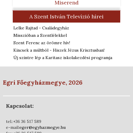
Miserend
A Szent István Televízió hírei
Lelke Rajtad - Családegyház
Misszióban a Szentlélekkel
Szent Ferenc az örömre hív!
Kincsek a múltból - Hiszek Jézus Krisztusban!
Új szintre lép a Karitasz iskolakezdési programja
Egri Főegyházmegye, 2026
Kapcsolat:
tel.:+36 36 517 589
e-mail:
eger@egyhazmegye.hu