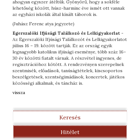
ahogyan egyszer átéltük. Gyönyörű, hogy a sokféle
lehetőség között, húsz-harminc éve ismét ott vannak
az egyházi iskolák által kínált táborok is.
(Juhász Ferenc atya jegyzete)
Egerszalóki Ifjúsági Találkozó és Lelkigyakorlat -
Az Egerszalóki Ifjúsági Találkozót és Lelkigyakorlatot
július 16 – 19. között tartják. Ez az ország egyik
legnagyobb katolikus ifjúsági eseménye, több száz 16–
30 év közötti fiatalt várnak. A részvétel ingyenes, de
regisztrációhoz kötött. A rendezvényen szerepelnek
szentmisék, előadások, tanúságtételek, kiscsoportos
beszélgetések, szentségimádások, koncertek, játékos
közösségi alkalmak, és táncház is.
vissza
Keresés
Hitélet