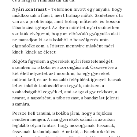
és a Magyar Himnusszal zárult.
Nyári kontraszt -
Telefonon hívott egy anyuka, hogy
imádkozzak a fiáért, mert holnap műtik. Születése óta
van az a problémája, amit holnap műtenek, és hosszú
lábadozást igényel. Az ilyen műtétet nyári szünetben
szokták elvégezni, hogy az elhúzódó gyógyulás alatt
ne maradjon ki az iskolából. A beszélgetés után
elgondolkozom, a Jóisten mennyire másként méri
kinek-kinek az életet.
Régóta figyelem a gyerekek nyári fesztelenségét,
szemben az iskolai év szorongásaival. Összevetve a
két élethelyzetet azt mondom, ha egy gyereket
műteni kell, és az hosszabb felépülést igényel, hacsak
lehet inkább tanításidőben tegyék, mintsem a
szabadságából vegyék el, ami az igazi gyerekkort, a
nyarat, a napsütést, a táborozást, a bandázást jelenti
számára.
Persze kell tanulni, iskolába járni, hogy a fejlődés
rendben menjen. A mai gyerekek számára azonban
legalább olyan fontos, hogy mozogjanak, fussanak,
ússzanak, kiránduljanak. A netről, a Facebookról és