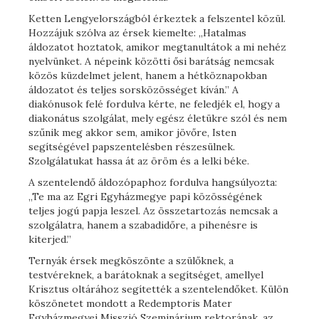
Ketten Lengyelországból érkeztek a felszentel közül.
Hozzájuk szólva az érsek kiemelte: „Hatalmas
áldozatot hoztatok, amikor megtanultátok a mi nehéz
nyelvünket. A népeink közötti ősi barátság nemcsak
közös küzdelmet jelent, hanem a hétköznapokban
áldozatot és teljes sorsközösséget kíván.” A
diakónusok felé fordulva kérte, ne feledjék el, hogy a
diakonátus szolgálat, mely egész életükre szól és nem
szűnik meg akkor sem, amikor jövőre, Isten
segítségével papszentelésben részesülnek.
Szolgálatukat hassa át az öröm és a lelki béke.
A szentelendő áldozópaphoz fordulva hangsúlyozta:
„Te ma az Egri Egyházmegye papi közösségének
teljes jogú papja leszel. Az összetartozás nemcsak a
szolgálatra, hanem a szabadidőre, a pihenésre is
kiterjed.”
Ternyák érsek megköszönte a szülőknek, a
testvéreknek, a barátoknak a segítséget, amellyel
Krisztus oltárához segítették a szentelendőket. Külön
köszönetet mondott a Redemptoris Mater
Egyházmegyei Misszió Szeminárium rektorának, az