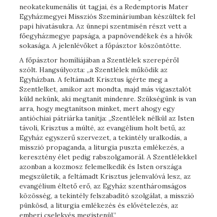
neokatekumenális út tagjai, és a Redemptoris Mater
Egyházmegyei Missziós Szemináriumban készültek fel
papi hivatásukra. Az ünnepi szentmisén részt vett a
főegyházmegye papsága, a papnövendékek és a hívők
sokasága. A jelenlévőket a főpásztor köszöntötte.
A főpásztor homíliájában a Szentlélek szerepéről
szólt. Hangsúlyozta: „a Szentlélek működik az
Egyházban. A feltámadt Krisztus ígérte meg a
Szentlelket, amikor azt mondta, majd más vigasztalót
küld nekünk, aki megtanít mindenre. Szükségünk is van
arra, hogy megtanítson minket, mert ahogy egy
antióchiai pátriárka tanítja: „Szentlélek nélkül az Isten
távoli, Krisztus a múlté, az evangélium holt betű, az
Egyház egyszerű szervezet, a tekintély uralkodás, a
misszió propaganda, a liturgia puszta emlékezés, a
keresztény élet pedig rabszolgamorál. A Szentlélekkel
azonban a kozmosz felemelkedik és Isten országa
megszületik, a feltámadt Krisztus jelenvalóvá lesz, az
evangélium éltető erő, az Egyház szentháromságos
közösség, a tekintély felszabadító szolgálat, a misszió
pünkösd, a liturgia emlékezés és elővételezés, az
emberi cselekvés megistenül.”