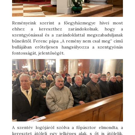
Reményeink szerint a főegyházmegye hívei most
ehhez a kereszthez zarándokolnak, hogy a
szentgyónással és a zarándoklattal megszabaduljanak
bűneiktől. Ferenc pápa „A remény nem csal meg” című
bullájában erőteljesen hangsúlyozza a szentgyónás
fontosságát, jelentőségét.
A szentév logójáról szólva a főpásztor elmondta, a
keresztet átöleli egy jelképes alak, s őt is átölelik,