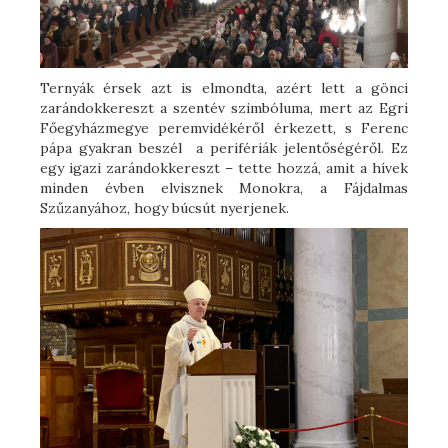
Ternyák érsek azt is elmondta, azért lett a gönci
zarándokkereszt a szentév szimbóluma, mert az Egri
Főegyházmegye peremvidékéről érkezett, s Ferenc
pápa gyakran beszél a perifériák jelentőségéről. Ez
egy igazi zarándokkereszt – tette hozzá, amit a hívek
minden évben elvisznek Monokra, a Fájdalmas
Szűzanyához, hogy búcsút nyerjenek.