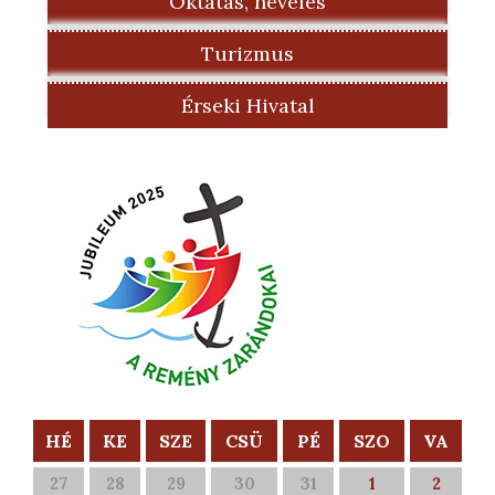
Oktatás, nevelés
Turizmus
Érseki Hivatal
HÉ
KE
SZE
CSÜ
PÉ
SZO
VA
27
28
29
30
31
1
2