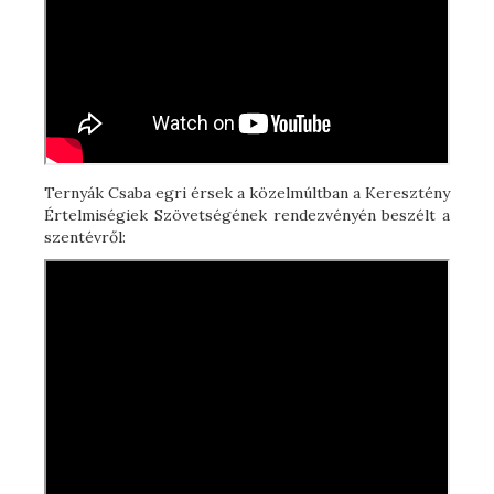
Ternyák Csaba egri érsek a közelmúltban a Keresztény
Értelmiségiek Szövetségének rendezvényén beszélt a
szentévről: