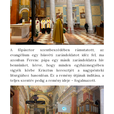
A főpásztor szentbeszédében rámutatott, az
evangélium egy húsvéti zarándoklatot idéz fel, ma
azonban Ferenc pápa egy másik zarándoklatra hív
bennünket, kérve, hogy minden egyházmegyében
vigyék körbe Krisztus keresztjét a nagypénteki
liturgiához hasonlóan. Ez a remény útjának indítása, a
teljes szentév pedig a remény ideje – fogalmazott.