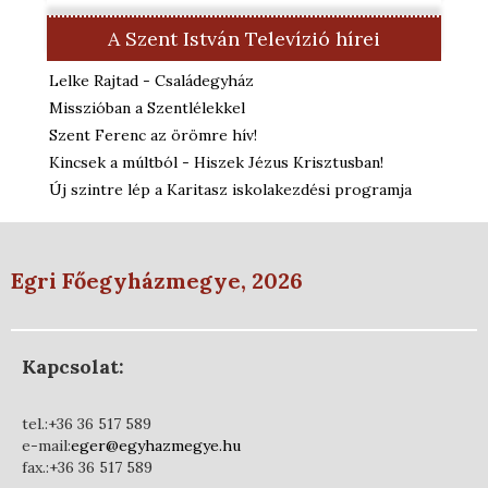
A Szent István Televízió hírei
Lelke Rajtad - Családegyház
Misszióban a Szentlélekkel
Szent Ferenc az örömre hív!
Kincsek a múltból - Hiszek Jézus Krisztusban!
Új szintre lép a Karitasz iskolakezdési programja
Egri Főegyházmegye, 2026
Kapcsolat:
tel.:+36 36 517 589
e-mail:
eger@egyhazmegye.hu
fax.:+36 36 517 589