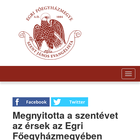
Togg
navig
Megnyitotta a szentévet
az érsek az Egri
Főegyházmegyében