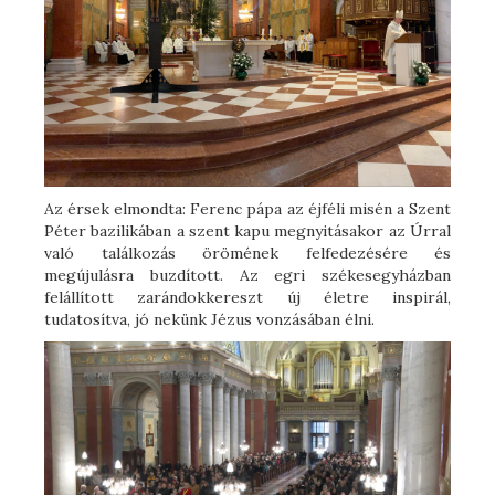
Az érsek elmondta: Ferenc pápa az éjféli misén a Szent
Péter bazilikában a szent kapu megnyitásakor az Úrral
való találkozás örömének felfedezésére és
megújulásra buzdított. Az egri székesegyházban
felállított zarándokkereszt új életre inspirál,
tudatosítva, jó nekünk Jézus vonzásában élni.