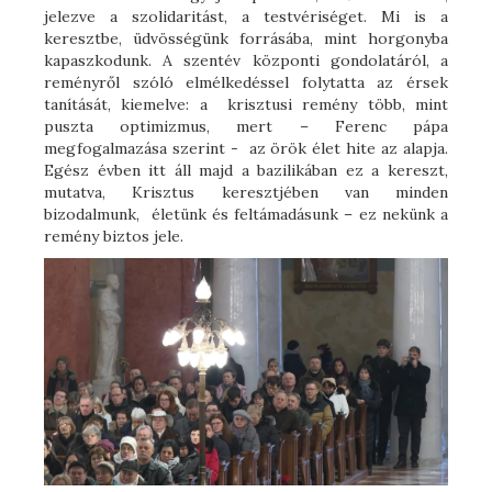
jelezve a szolidaritást, a testvériséget. Mi is a
keresztbe, üdvösségünk forrásába, mint horgonyba
kapaszkodunk. A szentév központi gondolatáról, a
reményről szóló elmélkedéssel folytatta az érsek
tanítását, kiemelve: a krisztusi remény több, mint
puszta optimizmus, mert – Ferenc pápa
megfogalmazása szerint - az örök élet hite az alapja.
Egész évben itt áll majd a bazilikában ez a kereszt,
mutatva, Krisztus keresztjében van minden
bizodalmunk, életünk és feltámadásunk – ez nekünk a
remény biztos jele.