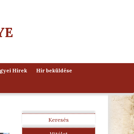
YE
yei Hírek
Hír beküldése
Keresés
Hitélet