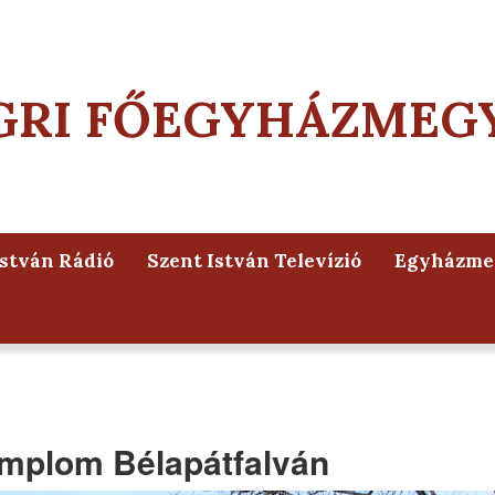
GRI FŐEGYHÁZMEG
István Rádió
Szent István Televízió
Egyházmeg
emplom Bélapátfalván