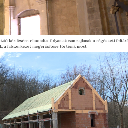
ízió kérdésére elmondta: folyamatosan zajlanak a régészeti feltár
k, a falszerkezet megerősítése történik most.