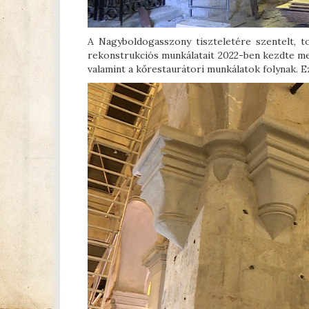
A Nagyboldogasszony tiszteletére szentelt, 
rekonstrukciós munkálatait 2022-ben kezdte meg 
valamint a kőrestaurátori munkálatok folynak. 