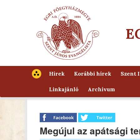
E
Hírek
Korábbi hírek
Szent 
Linkajánló
Archívum
Megújul az apátsági t