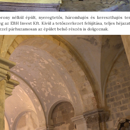
torony nélkül épült, nyeregtetős, háromhajós és kereszthajós t
az EBH Invest Kft. Kívül a tetőszerkezet felújítása, teljes héjaza
Ezzel párhuzamosan az épület belső részén is dolgoznak.