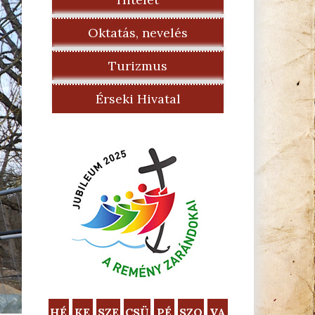
Oktatás, nevelés
Turizmus
Érseki Hivatal
HÉ
KE
SZE
CSÜ
PÉ
SZO
VA