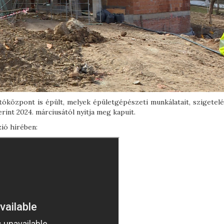
központ is épült, melyek épületgépészeti munkálatait, szigetelé
int 2024. márciusától nyitja meg kapuit.
ió hírében: