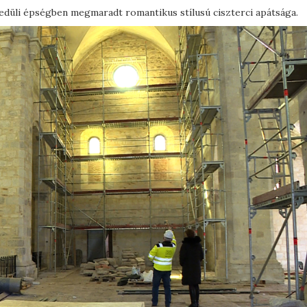
edüli épségben megmaradt romantikus stílusú ciszterci apátsága.