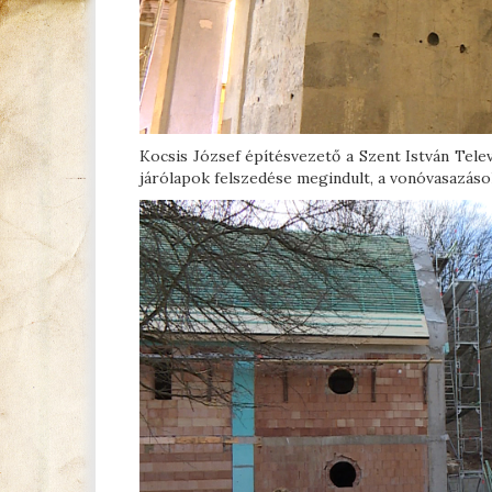
Kocsis József építésvezető a Szent István Telev
járólapok felszedése megindult, a vonóvasazáso