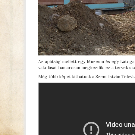
Az apátság mellett egy Múzeum és egy Látogató
vakolását hamarosan megkezdik, ez a tervek szer
Még több képet láthatunk a Szent István Televíz