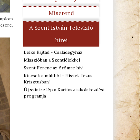
Miserend
emplom
tcsere,
A Szent István Televízió
hírei
Lelke Rajtad - Családegyház
Misszióban a Szentlélekkel
Szent Ferenc az örömre hív!
Kincsek a múltból - Hiszek Jézus
Krisztusban!
Új szintre lép a Karitasz iskolakezdési
programja