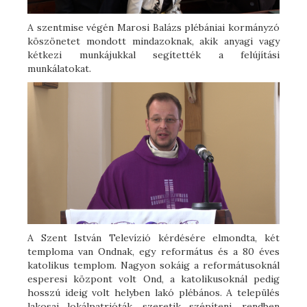
A szentmise végén Marosi Balázs plébániai kormányzó
köszönetet mondott mindazoknak, akik anyagi vagy
kétkezi munkájukkal segítették a felújítási
munkálatokat.
A Szent István Televízió kérdésére elmondta, két
temploma van Ondnak, egy református és a 80 éves
katolikus templom. Nagyon sokáig a reformátusoknál
esperesi központ volt Ond, a katolikusoknál pedig
hosszú ideig volt helyben lakó plébános. A település
lakosai lokálpatrióták, szeretik szépíteni, rendben