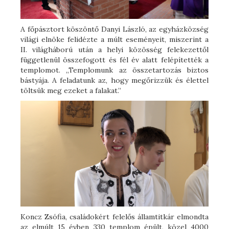
A főpásztort köszöntő Danyi László, az egyházközség
világi elnöke felidézte a múlt eseményeit, miszerint a
II. világháború után a helyi közösség felekezettől
függetlenül összefogott és fél év alatt felépítették a
templomot. „Templomunk az összetartozás biztos
bástyája. A feladatunk az, hogy megőrizzük és élettel
töltsük meg ezeket a falakat.”
Koncz Zsófia, családokért felelős államtitkár elmondta
az elmúlt 15 évben 330 templom épült, közel 4000