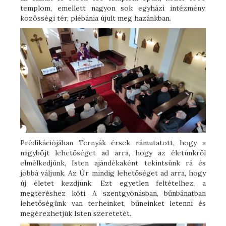
templom, emellett nagyon sok egyházi intézmény,
közösségi tér, plébánia újult meg hazánkban.
Prédikációjában Ternyák érsek rámutatott, hogy a
nagyböjt lehetőséget ad arra, hogy az életünkről
elmélkedjünk, Isten ajándékaként tekintsünk rá és
jobbá váljunk. Az Úr mindig lehetőséget ad arra, hogy
új életet kezdjünk. Ezt egyetlen feltételhez, a
megtéréshez köti. A szentgyónásban, bűnbánatban
lehetőségünk van terheinket, bűneinket letenni és
megérezhetjük Isten szeretetét.