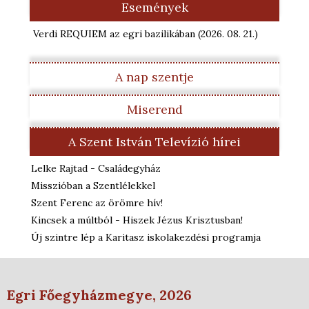
Események
Verdi REQUIEM az egri bazilikában
(2026. 08. 21.
)
A nap szentje
Miserend
A Szent István Televízió hírei
Lelke Rajtad - Családegyház
Misszióban a Szentlélekkel
Szent Ferenc az örömre hív!
Kincsek a múltból - Hiszek Jézus Krisztusban!
Új szintre lép a Karitasz iskolakezdési programja
Egri Főegyházmegye, 2026