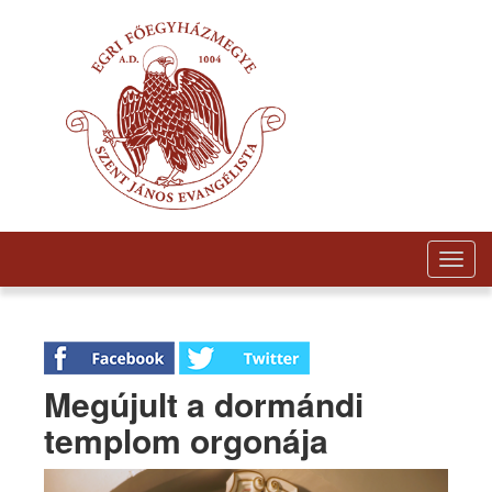
Togg
navig
Megújult a dormándi
templom orgonája