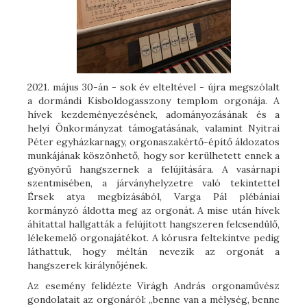
2021. május 30-án - sok év elteltével - újra megszólalt
a dormándi Kisboldogasszony templom orgonája. A
hívek kezdeményezésének, adományozásának és a
helyi Önkormányzat támogatásának, valamint Nyitrai
Péter egyházkarnagy, orgonaszakértő-építő áldozatos
munkájának köszönhető, hogy sor kerülhetett ennek a
gyönyörű hangszernek a felújítására. A vasárnapi
szentmisében, a járványhelyzetre való tekintettel
Érsek atya megbízásából, Varga Pál plébániai
kormányzó áldotta meg az orgonát. A mise után hívek
áhítattal hallgatták a felújított hangszeren felcsendülő,
lélekemelő orgonajátékot. A kórusra feltekintve pedig
láthattuk, hogy méltán nevezik az orgonát a
hangszerek királynőjének.
Az esemény felidézte Virágh András orgonaművész
gondolatait az orgonáról: „benne van a mélység, benne