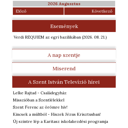
2026 Augusztus
Előző
Következő
Események
Verdi REQUIEM az egri bazilikában
(2026. 08. 21.
)
A nap szentje
Miserend
A Szent István Televízió hírei
Lelke Rajtad - Családegyház
Misszióban a Szentlélekkel
Szent Ferenc az örömre hív!
Kincsek a múltból - Hiszek Jézus Krisztusban!
Új szintre lép a Karitasz iskolakezdési programja