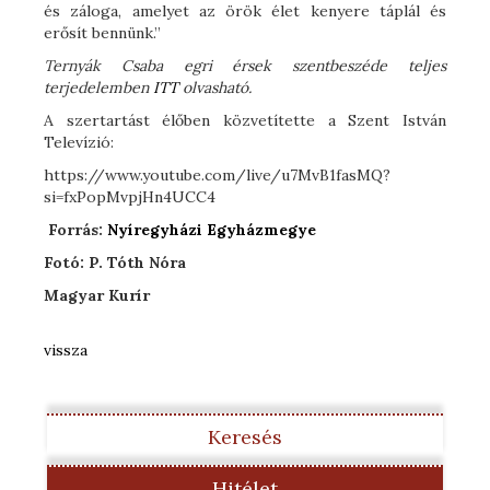
és záloga, amelyet az örök élet kenyere táplál és
erősít bennünk.”
Ternyák Csaba egri érsek szentbeszéde teljes
terjedelemben
ITT
olvasható.
A szertartást élőben közvetítette a Szent István
Televízió:
https://www.youtube.com/live/u7MvB1fasMQ?
si=fxPopMvpjHn4UCC4
Forrás:
Nyíregyházi Egyházmegye
Fotó: P. Tóth Nóra
Magyar Kurír
vissza
Keresés
Hitélet