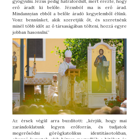
gyógyulni. Jézus pedig hátrafordult, mert érezte, hogy
erő áradt ki belőle. Jézusból ma is erő árad.
Mindannyian ebből a belőle áradó kegyelemből élünk.
Vonz bennünket, akik szeretjük őt, és szeretnénk
minél több időt az ő társaságában tölteni, hozzá egyre
jobban hasonulni.”
Az érsek végül arra buzdított: „kérjük, hogy mai
zarándoklatunk legyen erőforrás, és tudjatok
megerősödni görögkatolikus identitásotokban,