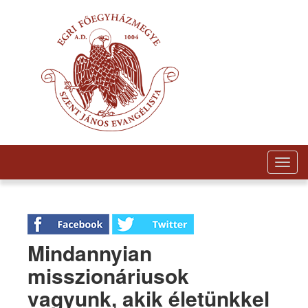
Togg
navig
Mindannyian
misszionáriusok
vagyunk, akik életünkkel