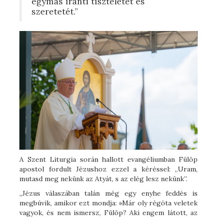
egymás iránti tiszteletét és
szeretetét.”
A Szent Liturgia során hallott evangéliumban Fülöp
apostol fordult Jézushoz ezzel a kéréssel: „Uram,
mutasd meg nekünk az Atyát, s az elég lesz nekünk”.
„Jézus válaszában talán még egy enyhe feddés is
megbúvik, amikor ezt mondja: »Már oly régóta veletek
vagyok, és nem ismersz, Fülöp? Aki engem látott, az