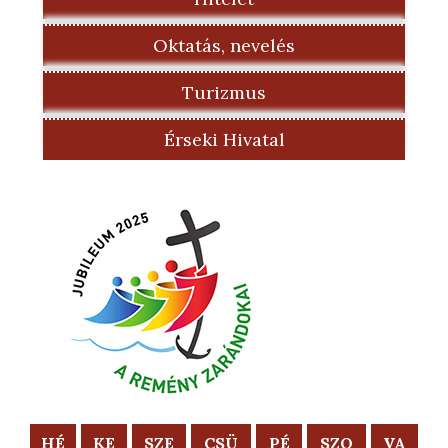
Oktatás, nevelés
Turizmus
Érseki Hivatal
HÉ
KE
SZE
CSÜ
PÉ
SZO
VA