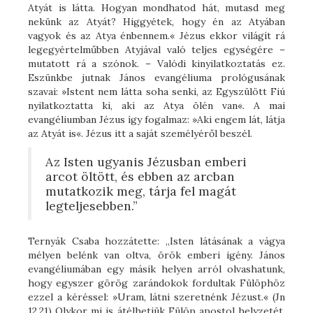
Atyát is látta. Hogyan mondhatod hát, mutasd meg
nekünk az Atyát? Higgyétek, hogy én az Atyában
vagyok és az Atya énbennem.« Jézus ekkor világít rá
legegyértelműbben Atyjával való teljes egységére –
mutatott rá a szónok. – Valódi kinyilatkoztatás ez.
Eszünkbe jutnak János evangéliuma prológusának
szavai: »Istent nem látta soha senki, az Egyszülött Fiú
nyilatkoztatta ki, aki az Atya ölén van«. A mai
evangéliumban Jézus így fogalmaz: »Aki engem lát, látja
az Atyát is«. Jézus itt a saját személyéről beszél.
Az Isten ugyanis Jézusban emberi
arcot öltött, és ebben az arcban
mutatkozik meg, tárja fel magát
legteljesebben.”
Ternyák Csaba hozzátette: „Isten látásának a vágya
mélyen belénk van oltva, örök emberi igény. János
evangéliumában egy másik helyen arról olvashatunk,
hogy egyszer görög zarándokok fordultak Fülöphöz
ezzel a kéréssel: »Uram, látni szeretnénk Jézust.« (Jn
12,21) Olykor mi is átélhetjük Fülöp apostol helyzetét,