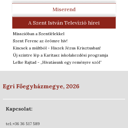
Miserend
A Szent István Televízió hírei
Misszióban a Szentlélekkel
Szent Ferenc az örömre hív!
Kincsek a múltból - Hiszek Jézus Krisztusban!
Új szintre lép a Karitasz iskolakezdési programja
Lelke Rajtad - „Hivatásunk egy reményre szól”
Egri Főegyházmegye, 2026
Kapcsolat:
tel.:+36 36 517 589