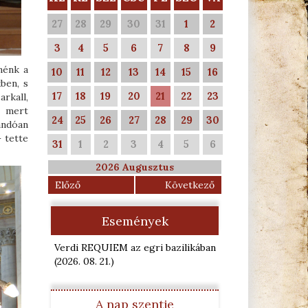
27
28
29
30
31
1
2
3
4
5
6
7
8
9
nénk a
10
11
12
13
14
15
16
ben, s
17
18
19
20
21
22
23
rkall,
, mert
24
25
26
27
28
29
30
andóan
 tette
31
1
2
3
4
5
6
2026 Augusztus
Előző
Következő
Események
Verdi REQUIEM az egri bazilikában
(2026. 08. 21.
)
A nap szentje