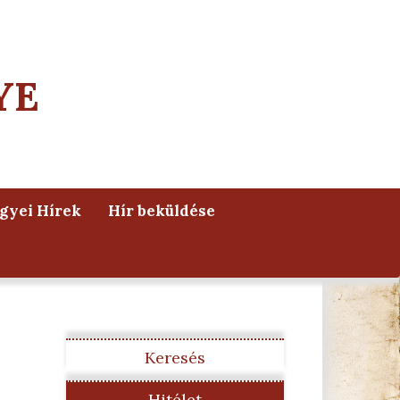
YE
yei Hírek
Hír beküldése
Keresés
Hitélet