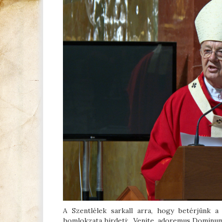
A Szentlélek sarkall arra, hogy betérjünk a
homlokzata hirdeti: „Venite, adoremus Dominum –