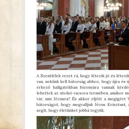
A Szentlélek vezet rá, hogy létezik jó és létezi
van, nekünk kell bátorság ahhoz, hogy újra és ú
érkező hallgatókban bizonyára vannak kérdés
lehettek az utolsó vacsora termében, amikor me
vár, ami Jézusra? És akkor eljött a megígért V
bátorságot, hogy megvalljuk Jézus Krisztust, a
segít, hogy életünket jobbá tegyük.