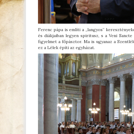
Ferenc pápa is említi a „langyos” keresztényeke
és diákjaiban legyen spiritusz, s a Veni Sancte
figyelmet a főpásztor. Ma is ugyanaz a Szentlé
ez a Lélek építi az egyházat.