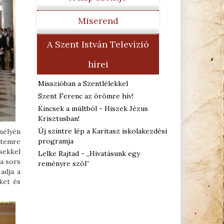
Miserend
A Szent István Televízió
hírei
Misszióban a Szentlélekkel
Szent Ferenc az örömre hív!
Kincsek a múltból - Hiszek Jézus
Krisztusban!
Új szintre lép a Karitasz iskolakezdési
 mélyén
programja
yetemre
sekkel
Lelke Rajtad - „Hivatásunk egy
a sors
reményre szól”
adja a
ket és