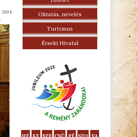
 2024.
Oktatás, nevelés
.
Turizmus
Érseki Hivatal
HÉ
KE
SZE
CSÜ
PÉ
SZO
VA