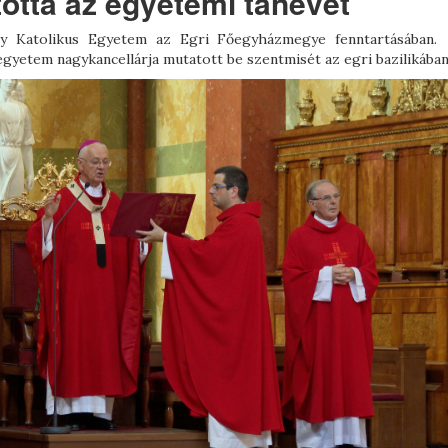
otta az egyetemi tanévet
ly Katolikus Egyetem az Egri Főegyházmegye fenntartásában.
gyetem nagykancellárja mutatott be szentmisét az egri bazilikában