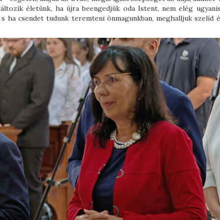
tozik életünk, ha újra beengedjük oda Istent, nem elég ugyanis
t, s ha csendet tudunk teremteni önmagunkban, meghalljuk szelíd é