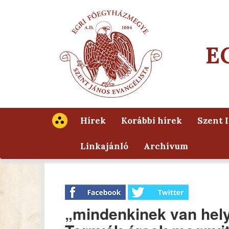
E
Hírek
Korábbi hírek
Szent 
Linkajánló
Archívum
„mindenkinek van hel