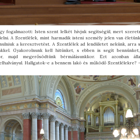
y fogalmazott: Isten szent lelkét hívjuk segítségül, mert szeret
lni. A Szentlélek, mint harmadik isteni személy jelen van életünk
lniuk a keresztvetést. A Szentlélek ad lendületet nekünk, arra sa
kel. Gyakorolnunk kell hitünket, s ebben is segít bennünket
or, majd megerősödtünk bérmálásunkkor. Ezt azonban áll
 elhalványul. Hallgatok-e a bennem lakó és működő Szentlélekre? –