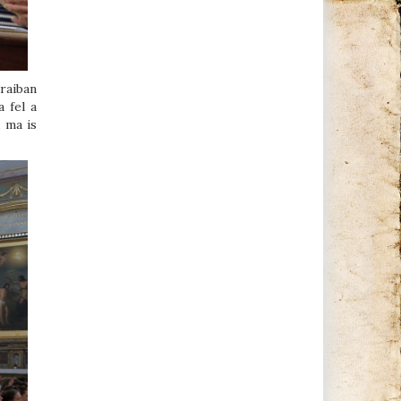
áraiban
a fel a
 ma is