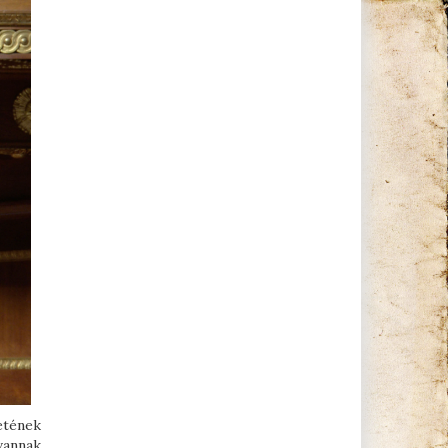
etének
 vannak