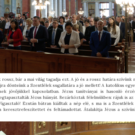
k rossz, bár a mai világ tagadja ezt. A jó és a rossz határa szívünk
jra döntsünk a Szentlélek sugallatára a jó mellett! A katolikus eg
ek jövőjükkel kapcsolatban. Jézus tanítványai is hasonló érzé
gtapasztalták Jézus hiányát. Bezárkóztak félelmükben: rájuk is az 
ígasztaló! Ezután bátran kiálltak a nép elé, s ma is a Szentlélek 
 keresztrefeszítettet és feltámadottat. Átalakítja Jézus a szívün