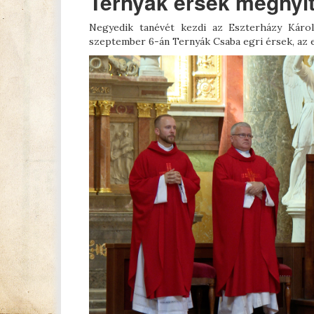
Ternyák érsek megnyit
Negyedik tanévét kezdi az Eszterházy Káro
szeptember 6-án Ternyák Csaba egri érsek, az e