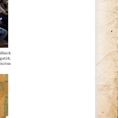
llások
gatók,
isztus