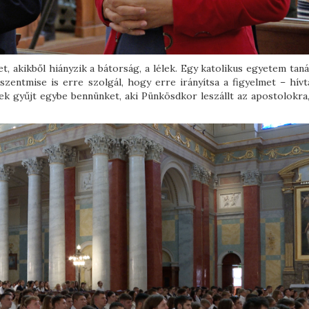
t, akikből hiányzik a bátorság, a lélek. Egy katolikus egyetem tan
 szentmise is erre szolgál, hogy erre irányítsa a figyelmet – hívt
lek gyűjt egybe bennünket, aki Pünkösdkor leszállt az apostolokra,