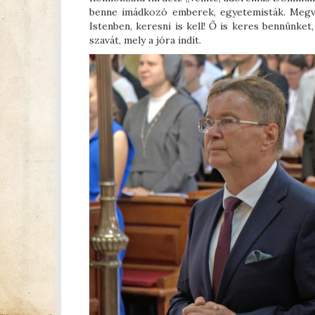
benne imádkozó emberek, egyetemisták. Megvál
Istenben, keresni is kell! Ő is keres bennünke
szavát, mely a jóra indít.