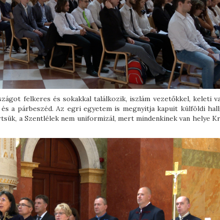
ágot felkeres és sokakkal találkozik, iszlám vezetőkkel, keleti va
és a párbeszéd. Az egri egyetem is megnyitja kapuit külföldi hall
tsük, a Szentlélek nem uniformizál, mert mindenkinek van helye Kr