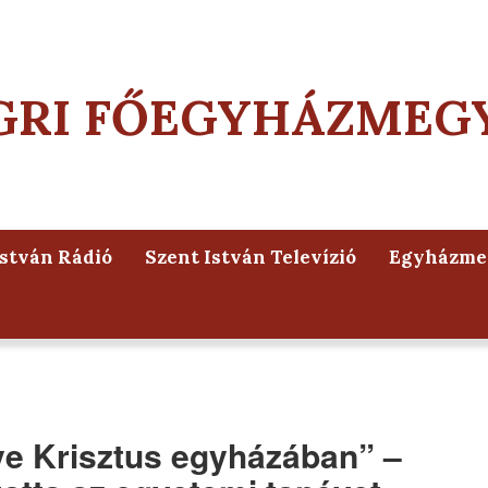
GRI FŐEGYHÁZMEG
István Rádió
Szent István Televízió
Egyházmeg
ye Krisztus egyházában” –