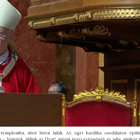
 templomba, ahol Isten lakik. Az egri bazilika csodálatos épül
 Jöjjetek, áldjuk az Urat!, mégis igazi szépségét az adja, amikor