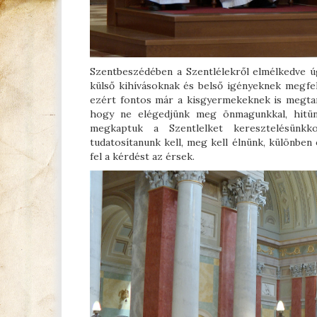
Szentbeszédében a Szentlélekről elmélkedve úg
külső kihívásoknak és belső igényeknek megfele
ezért fontos már a kisgyermekeknek is megtanu
hogy ne elégedjünk meg önmagunkkal, hitünk
megkaptuk a Szentlelket keresztelésünkk
tudatosítanunk kell, meg kell élnünk, különben
fel a kérdést az érsek.