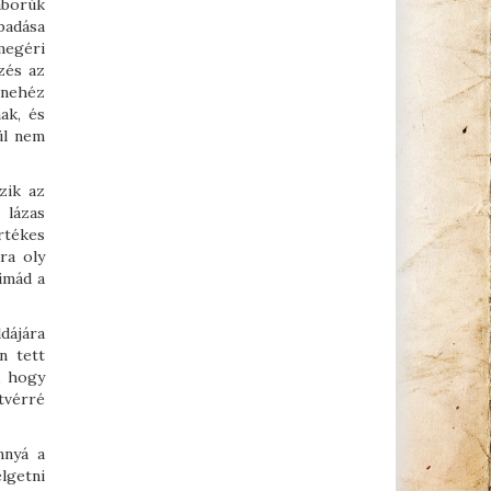
áborúk
badása
 megéri
zés az
 nehéz
ak, és
ül nem
zik az
 lázas
rtékes
ra oly
imád a
dájára
n tett
, hogy
tvérré
nnyá a
lgetni