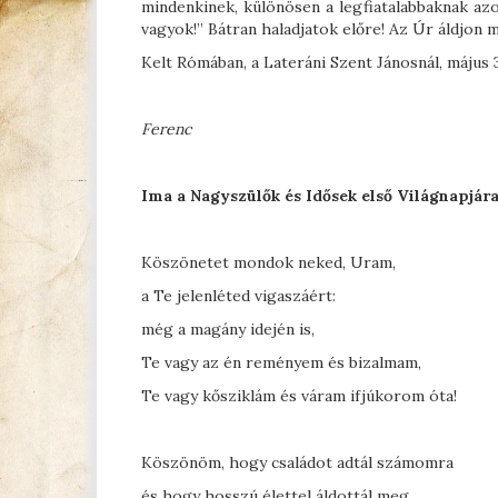
mindenkinek, különösen a legfiatalabbaknak az
vagyok!” Bátran haladjatok előre! Az Úr áldjon 
Kelt Rómában, a Lateráni Szent Jánosnál, május
Ferenc
Ima a Nagyszülők és Idősek első Világnapjár
Köszönetet mondok neked, Uram,
a Te jelenléted vigaszáért:
még a magány idején is,
Te vagy az én reményem és bizalmam,
Te vagy kősziklám és váram ifjúkorom óta!
Köszönöm, hogy családot adtál számomra
és hogy hosszú élettel áldottál meg.