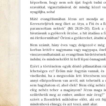
képzeltem, hogy nem sok újat fogok tudni cs
szavakkal, vigasztalásával, de mindig közel
nyugdíjba, soha!
Máté evangéliumában Jézus azt mondja az a
Kereszteljétek meg őket az Atya, a Fiú és a S
parancsoltam nektek” (Mt 28,19–20). Ezek a
hivatásunk a gyökerek őrzése, a hit átadása a fi
mi életkorunkban? Őrizni a gyökereket, átadni a 
Nem számít, hány éves vagy, dolgozol-e még v
korban lettél-e nagymama vagy nagypapa, önell
visszavonulhatnánk az evangélium hirdetésének f
indulni, és mindenekelőtt ki kell lépni önmagunk
Ezért a történelem egyik döntő pillanatában r
lehetséges ez? Erőim már fogytán vannak, és
viselkedni, ha a megszokás lett létezésem 
annyi elképzelésem van arról, mit tehetnék 
sem hagyhatom el, ahol élek? Nem elég nehéz
elég nehéz teher a magányom? Jézus maga is h
születhetik meg az ember, amikor már öreg?” (
szívét a Szentlélek működése előtt, aki ott fúj
mindenhová elmegy, és azt teszi, amit akar.