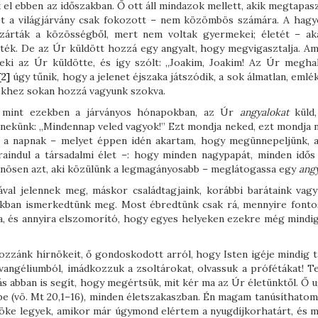
el ebben az időszakban. Ő ott áll mindazok mellett, akik megtapasz
yet a világjárvány csak fokozott – nem közömbös számára. A hag
kizárták a közösségből, mert nem voltak gyermekei; életét – ak
tték. De az Úr küldött hozzá egy angyalt, hogy megvigasztalja. Am
neki az Úr küldötte, és így szólt: „Joakim, Joakim! Az Úr meghal
[2]
úgy tűnik, hogy a jelenet éjszaka játszódik, a sok álmatlan, emlé
yekhez sokan hozzá vagyunk szokva.
, mint ezekben a járványos hónapokban, az Úr
angyalokat
küld,
 nekünk: „Mindennap veled vagyok!” Ezt mondja neked, ezt mondja 
 a napnak – melyet éppen idén akartam, hogy megünnepeljünk, 
raindul a társadalmi élet –: hogy minden nagypapát, minden idős f
önösen azt, aki közülünk a legmagányosabb – meglátogassa egy
angy
val jelennek meg, máskor családtagjaink, korábbi barátaink vagy
zakban ismerkedtünk meg. Most ébredtünk csak rá, mennyire fonto
a, és annyira elszomorító, hogy egyes helyeken ezekre még mindig
ozzánk hírnökeit, ő gondoskodott arról, hogy Isten igéje mindig t
vangéliumból, imádkozzuk a zsoltárokat, olvassuk a prófétákat! Te
s abban is segít, hogy megértsük, mit kér ma az Úr életünktől. Ő u
be (vö. Mt 20,1–16), minden életszakaszban. Én magam tanúsíthatom
ke legyek, amikor már úgymond elértem a nyugdíjkorhatárt, és m