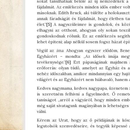
sokat tanulhatnak belőle az új nemzedékek a 
fájdalmát. Az emlékezés minden idős ember vol
másoknak. Edith Bruck, aki túlélte a holokauszt
annak fáradságát és fájdalmát, hogy életben t
élet.”
[5]
A nagyszüleimre is gondolok, és közül
elhagyni az otthont, ahogyan oly sokan teszi
gondoskodnak rólunk. Ez az emlékezés segíth
lehet építeni; alap nélkül sosem fogsz házat épí
Végül az
ima
. Ahogyan egyszer elődöm, Bened
Egyházért – mondta: „Az idősek imája megvé
tevékenysége.”
[6]
Ezt pápaságának majdnem a
erőforrás: olyan tüdő, amelyet az Egyház és a
nehéz időszakban, amikor mindannyian egy hajó
világért és az Egyházért nem hiábavaló, hanem a
Kedves nagymama, kedves nagypapa, üzenetem z
is szeretném felhívni a figyelmedet. Ő remet
tanúságot „arról a vágyáról, hogy minden emb
még saját sivatagunk magányában is lehetséges
válni.
Kérem az Urat, hogy az ő példájának is kösz
legutolsók szenvedéseire, és tegyük képessé 