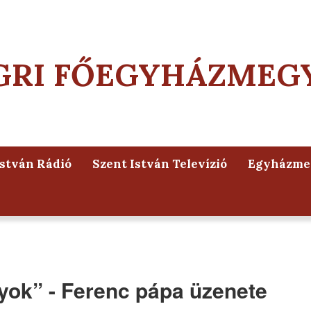
GRI FŐEGYHÁZMEG
István Rádió
Szent István Televízió
Egyházmeg
yok” - Ferenc pápa üzenete