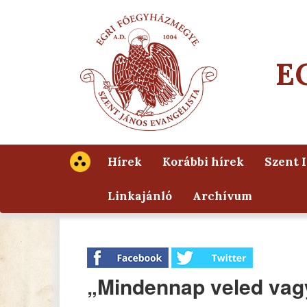
E
Hírek
Korábbi hírek
Szent 
Linkajánló
Archívum
„Mindennap veled vag