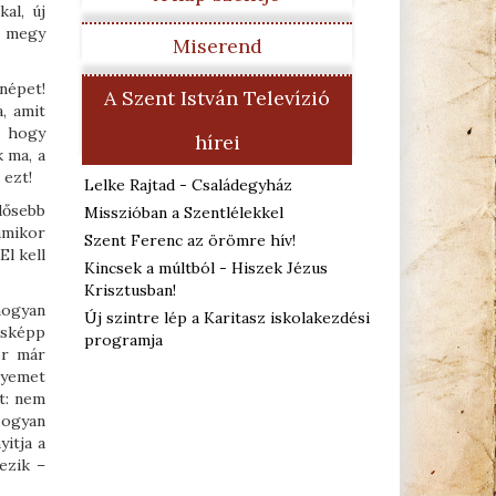
al, új
m megy
Miserend
népet!
A Szent István Televízió
, amit
, hogy
hírei
k ma, a
 ezt!
Lelke Rajtad - Családegyház
dősebb
Misszióban a Szentlélekkel
amikor
Szent Ferenc az örömre hív!
El kell
Kincsek a múltból - Hiszek Jézus
Krisztusban!
hogyan
Új szintre lép a Karitasz iskolakezdési
ásképp
programja
or már
lyemet
t: nem
Hogyan
itja a
kezik –