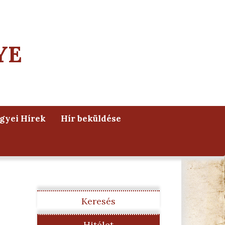
YE
yei Hírek
Hír beküldése
Keresés
Hitélet