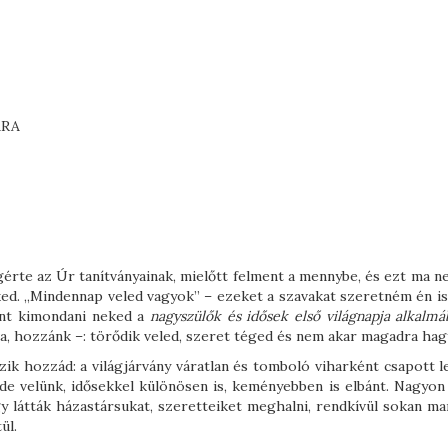
ÁRA
gérte az Úr tanítványainak, mielőtt felment a mennybe, és ezt ma n
ed. „Mindennap veled vagyok” – ezeket a szavakat szeretném én i
nt kimondani neked a
nagyszülők és idősek első világnapja alkalmá
, hozzánk –: törődik veled, szeret téged és nem akar magadra hag
ik hozzád: a világjárvány váratlan és tomboló viharként csapott le
 de velünk, idősekkel különösen is, keményebben is elbánt. Nagyon
látták házastársukat, szeretteiket meghalni, rendkívül sokan ma
ül.