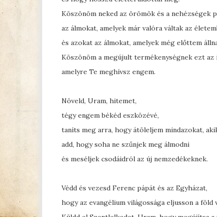
Köszönöm neked az örömök és a nehézségek pil
az álmokat, amelyek már valóra váltak az életem
és azokat az álmokat, amelyek még előttem álln
Köszönöm a megújult termékenységnek ezt az i
amelyre Te meghívsz engem.
Növeld, Uram, hitemet,
tégy engem békéd eszközévé,
taníts meg arra, hogy átöleljem mindazokat, ak
add, hogy soha ne szűnjek meg álmodni
és meséljek csodáidról az új nemzedékeknek.
Védd és vezesd Ferenc pápát és az Egyházat,
hogy az evangélium világossága eljusson a föld 