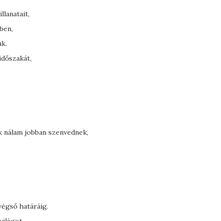
lanatait,
ben,
ak.
dőszakát,
ik nálam jobban szenvednek,
végső határáig.