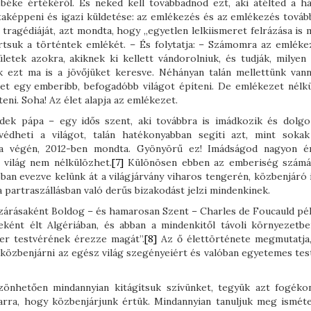
béke értékéről. És neked kell továbbadnod ezt, aki átélted a h
taképpeni és igazi küldetése: az emlékezés és az emlékezés továb
 tragédiáját, azt mondta, hogy „egyetlen lelkiismeret felrázása is
artsuk a történtek emlékét. – És folytatja: – Számomra az emléke
etek azokra, akiknek ki kellett vándorolniuk, és tudják, milyen
k ezt ma is a jövőjüket keresve. Néhányan talán mellettünk vann
et egy emberibb, befogadóbb világot építeni. De emlékezet nélk
teni. Soha! Az élet alapja az emlékezet.
ek pápa – egy idős szent, aki továbbra is imádkozik és dolgo
dheti a világot, talán hatékonyabban segíti azt, mint sokak
 végén, 2012-ben mondta. Gyönyörű ez! Imádságod nagyon é
 világ nem nélkülözhet.
[7]
Különösen ebben az emberiség számá
ban evezve kelünk át a világjárvány viharos tengerén, közbenjáró 
 partraszállásban való derűs bizakodást jelzi mindenkinek.
árásaként Boldog – és hamarosan Szent – Charles de Foucauld pél
eként élt Algériában, és abban a mindenkitől távoli környezetbe
er testvérének érezze magát”.
[8]
Az ő élettörténete megmutatja
 közbenjárni az egész világ szegényeiért és valóban egyetemes tes
önhetően mindannyian kitágítsuk szívünket, tegyük azt fogéko
arra, hogy közbenjárjunk értük. Mindannyian tanuljuk meg isméte