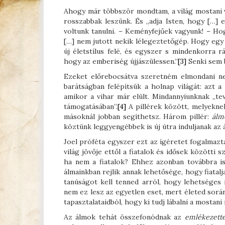
Ahogy már többször mondtam, a világ mostani v
rosszabbak leszünk. És „adja Isten, hogy […] 
voltunk tanulni. – Keményfejűek vagyunk! – Ho
[…] nem jutott nekik lélegeztetőgép. Hogy egy 
új életstílus felé, és egyszer s mindenkorra
hogy az emberiség újjászülessen.”
[3]
Senki sem 
Ezeket előrebocsátva szeretném elmondani ne
barátságban felépítsük a holnap világát: azt 
amikor a vihar már elült. Mindannyiunknak „tev
támogatásában”.
[4]
A pillérek között, melyeknek 
másoknál jobban segíthetsz. Három pillér:
álm
köztünk leggyengébbek is új útra induljanak az 
Joel próféta egyszer ezt az ígéretet fogalmaz
világ jövője ettől a fiatalok és idősek közötti 
ha nem a fiatalok? Ehhez azonban továbbra is 
álmainkban rejlik annak lehetősége, hogy fiatal
tanúságot kell tenned arról, hogy lehetséges 
nem ez lesz az egyetlen eset, mert életed során 
tapasztalataidból, hogy ki tudj lábalni a mostani
Az álmok tehát összefonódnak az
emlékezette