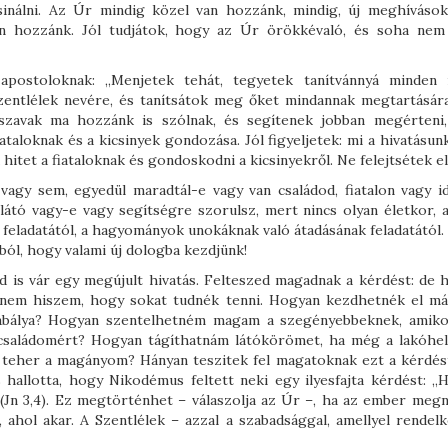
inálni. Az Úr mindig közel van hozzánk, mindig, új meghívásokk
 van hozzánk. Jól tudjátok, hogy az Úr örökkévaló, és soha ne
postoloknak: „Menjetek tehát, tegyetek tanítvánnyá minden 
zentlélek nevére, és tanítsátok meg őket mindannak megtartására
 szavak ma hozzánk is szólnak, és segítenek jobban megérteni
ataloknak és a kicsinyek gondozása. Jól figyeljetek: mi a hivatásun
hitet a fiataloknak és gondoskodni a kicsinyekről. Ne felejtsétek el
agy sem, egyedül maradtál-e vagy van családod, fiatalon vagy i
átó vagy-e vagy segítségre szorulsz, mert nincs olyan életkor, 
eladatától, a hagyományok unokáknak való átadásának feladatától. 
ból, hogy valami új dologba kezdjünk!
ád is vár egy megújult hivatás. Felteszed magadnak a kérdést: de 
 nem hiszem, hogy sokat tudnék tenni. Hogyan kezdhetnék el m
szabálya? Hogyan szentelhetném magam a szegényebbeknek, amik
a családomért? Hogyan tágíthatnám látókörömet, ha még a lakóhe
 teher a magányom? Hányan teszitek fel magatoknak ezt a kérdés
allotta, hogy Nikodémus feltett neki egy ilyesfajta kérdést: „
Jn 3,4). Ez megtörténhet – válaszolja az Úr –, ha az ember megny
, ahol akar. A Szentlélek – azzal a szabadsággal, amellyel rendel