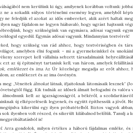
álságából nem kerülünk ki úgy, amilyenek korábban voltunk: jobba
ez ne a sokadik súlyos történelmi esemény legyen, amelyből képt
gy ne feledjük el azokat az idős embereket, akik azért haltak meg
ilyen nagy fájdalom ne legyen hiábavaló, hogy ugrást hajtsunk vég
 ráébredjünk, hogy szükségünk van egymásra, adósai vagyunk egym
boldogul egyedül. Egymás adósai vagyunk. Mindannyian testvérek!
ked, hogy szükség van rád ahhoz, hogy testvériségben és társ
a világot, amelyben élni fogunk – mi a gyermekeinkkel és unokáink
ékeny szerepet kell vállalnia sebzett társadalmaink helyreállításá
ezt az új építményt tartaniuk kell, van három, amelyek felállítás
ok,
emlékezet
és
ima
. Az Úr közelsége megadja az erőt ahhoz, 
álom, az emlékezet és az ima ösvényén.
ta meg: „Véneitek
álmokat
látnak, ifjaitoknak látomásaik lesznek” (Jo 
szövetségtől függ. Kik tudnák az idősek álmait befogadni és valóra v
álmodnunk kell: az igazságosságról, a békéről, a szolidaritásról
jainknak új elképzeléseik legyenek, és együtt építhessük a jövőt. N
megújulva kikerülni egy ilyen próbatételből. Biztos vagyok abban
sok ilyenben volt részed, és sikerült kilábalnod belőlük. Tanulj a 
 megpróbáltatásból is!
l
. Arra gondolok, milyen értékes a háború fájdalmas emléke, és 