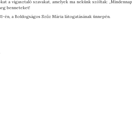
okat a vigasztaló szavakat, amelyek ma nekünk szóltak: „Mindennap
meg benneteket!
 31-én, a Boldogságos Szűz Mária látogatásának ünnepén.
a