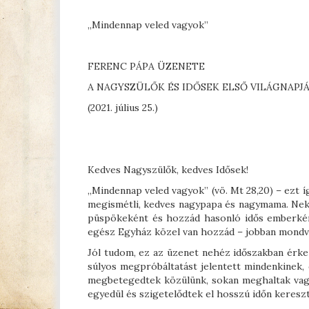
„Mindennap veled vagyok”
FERENC PÁPA ÜZENETE
A NAGYSZÜLŐK ÉS IDŐSEK ELSŐ VILÁGNAPJ
(2021. július 25.)
Kedves Nagyszülők, kedves Idősek!
„Mindennap veled vagyok” (vö. Mt 28,20) – ezt í
megismétli, kedves nagypapa és nagymama. Nek
püspökeként és hozzád hasonló idős emberké
egész Egyház közel van hozzád – jobban mondva
Jól tudom, ez az üzenet nehéz időszakban érkez
súlyos megpróbáltatást jelentett mindenkinek,
megbetegedtek közülünk, sokan meghaltak vagy 
egyedül és szigetelődtek el hosszú időn kereszt