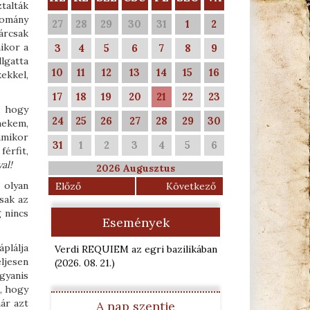
talták
yomány
27
28
29
30
31
1
2
árcsak
ikor a
3
4
5
6
7
8
9
lgatta
10
11
12
13
14
15
16
kekkel,
17
18
19
20
21
22
23
 hogy
24
25
26
27
28
29
30
nekem,
amikor
31
1
2
3
4
5
6
érfit,
al!
2026 Augusztus
 olyan
Előző
Következő
sak az
 nincs
Események
áplálja
Verdi REQUIEM az egri bazilikában
ljesen
(2026. 08. 21.
)
gyanis
, hogy
ár azt
A nap szentje