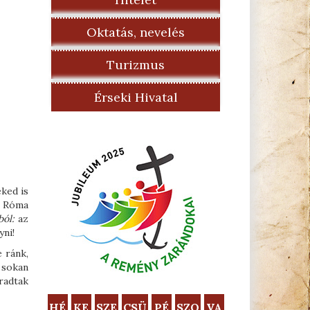
Oktatás, nevelés
Turizmus
Érseki Hivatal
eked is
s Róma
ból:
az
yni!
 ránk,
 sokan
radtak
HÉ
KE
SZE
CSÜ
PÉ
SZO
VA