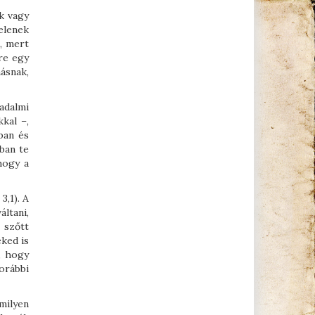
k vagy
elenek
, mert
re egy
ásnak,
adalmi
kal –,
ban és
ában te
hogy a
3,1). A
áltani,
 szőtt
eked is
, hogy
korábbi
milyen