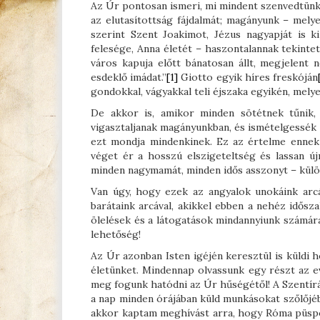
Az Úr pontosan ismeri, mi mindent szenvedtünk 
az elutasítottság fájdalmát; magányunk – mel
szerint Szent Joakimot, Jézus nagyapját is 
felesége, Anna életét – haszontalannak tekinte
város kapuja előtt bánatosan állt, megjelent 
esdeklő imádat.”
[1]
Giotto egyik híres freskóján
gondokkal, vágyakkal teli éjszaka egyikén, mel
De akkor is, amikor minden sötétnek tűnik
vigasztaljanak magányunkban, és ismételgessék
ezt mondja mindenkinek. Ez az értelme ennek
véget ér a hosszú elszigeteltség és lassan új
minden nagymamát, minden idős asszonyt – kül
Van úgy, hogy ezek az angyalok unokáink arcá
barátaink arcával, akikkel ebben a nehéz idős
ölelések és a látogatások mindannyiunk számár
lehetőség!
Az Úr azonban Isten igéjén keresztül is küldi h
életünket. Mindennap olvassunk egy részt az e
meg fogunk hatódni az Úr hűségétől! A Szentírá
a nap minden órájában küld munkásokat szőlőjé
akkor kaptam meghívást arra, hogy Róma püspö