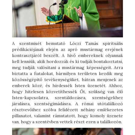
A szentmisét bemutató Lóczi Tamás spirituális
prédikációjának elején az apró mustármag erejének
kontrasztjáról beszélt. A hívő embereknek olyannak
kell lenniük, akik hordozzák és ki tudják bontakoztatni,
meg tudják valósítani a mustármag képességeit. Arra
biztatta a fiatalokat, bármilyen területen kezdik meg
közösségépítő tevékenységüket, bátran menjenek az
emberek közé, és hirdessék Isten üzenetét. Ahhoz,
hogy hitelesen közvetíthessék Őt, szükség van élő
Isten-kapcsolatra, szentáldozásra, szentségekhez
járulásra, szentségimádásra. A római utótalálkozó
résztvevőihez szólva felidézett néhány emlékezetes
pillanatot, valamint rámutatott, hogy komoly üzenete
van, hogy a szentévben vettek részt ezen a találkozón.