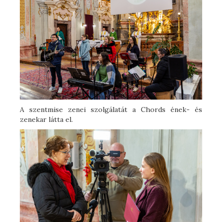
A szentmise zenei szolgálatát a Chords ének- és
zenekar látta el.