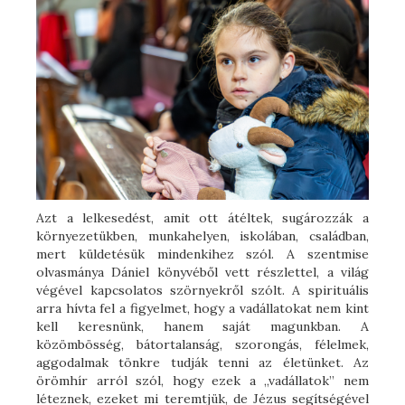
Azt a lelkesedést, amit ott átéltek, sugározzák a
környezetükben, munkahelyen, iskolában, családban,
mert küldetésük mindenkihez szól. A szentmise
olvasmánya Dániel könyvéből vett részlettel, a világ
végével kapcsolatos szörnyekről szólt. A spirituális
arra hívta fel a figyelmet, hogy a vadállatokat nem kint
kell keresnünk, hanem saját magunkban. A
közömbösség, bátortalanság, szorongás, félelmek,
aggodalmak tönkre tudják tenni az életünket. Az
örömhír arról szól, hogy ezek a „vadállatok” nem
léteznek, ezeket mi teremtjük, de Jézus segítségével