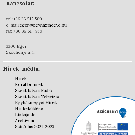
Kapcsolat:
tel.:+36 36 517 589
e-mail:
eger@egyhazmegye.hu
fax.:+36 36 517 589
3300 Eger,
Széchenyi u. 1.
Hírek, média:
Hírek
Korábbi hírek
Szent István Rádió
Szent István Televízió
Egyházmegyei Hírek
Hír beküldése
Linkajánló
Archívum
Szinódus 2021-2023