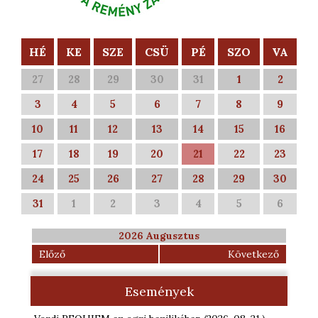
HÉ
KE
SZE
CSÜ
PÉ
SZO
VA
27
28
29
30
31
1
2
3
4
5
6
7
8
9
10
11
12
13
14
15
16
17
18
19
20
21
22
23
24
25
26
27
28
29
30
31
1
2
3
4
5
6
2026 Augusztus
Előző
Következő
Események