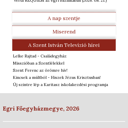
Verdi REQUIEM az egri bazilikában
(2026. 08. 21.
)
A nap szentje
Miserend
A Szent István Televízió hírei
Lelke Rajtad - Családegyház
Misszióban a Szentlélekkel
Szent Ferenc az örömre hív!
Kincsek a múltból - Hiszek Jézus Krisztusban!
Új szintre lép a Karitasz iskolakezdési programja
Egri Főegyházmegye, 2026