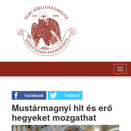
Togg
navig
Mustármagnyi hit és erő
hegyeket mozgathat