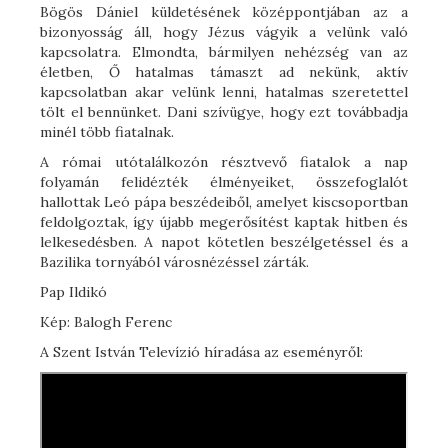
Bögös Dániel küldetésének középpontjában az a
bizonyosság áll, hogy Jézus vágyik a velünk való
kapcsolatra. Elmondta, bármilyen nehézség van az
életben, Ő hatalmas támaszt ad nekünk, aktív
kapcsolatban akar velünk lenni, hatalmas szeretettel
tölt el bennünket. Dani szívügye, hogy ezt továbbadja
minél több fiatalnak.
A római utótalálkozón résztvevő fiatalok a nap
folyamán felidézték élményeiket, összefoglalót
hallottak Leó pápa beszédeiből, amelyet kiscsoportban
feldolgoztak, így újabb megerősítést kaptak hitben és
lelkesedésben. A napot kötetlen beszélgetéssel és a
Bazilika tornyából városnézéssel zárták.
Pap Ildikó
Kép: Balogh Ferenc
A Szent István Televízió híradása az eseményről: