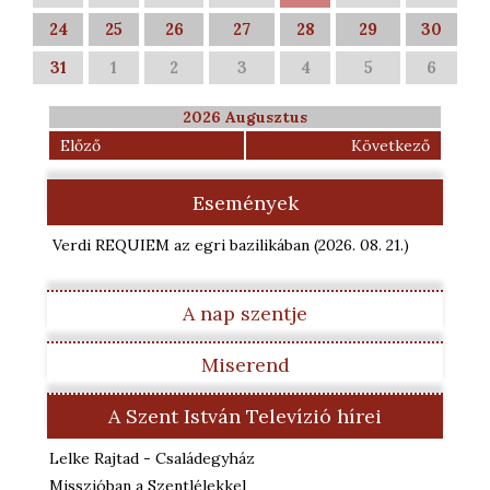
24
25
26
27
28
29
30
31
1
2
3
4
5
6
2026 Augusztus
Előző
Következő
Események
Verdi REQUIEM az egri bazilikában
(2026. 08. 21.
)
A nap szentje
Miserend
A Szent István Televízió hírei
Lelke Rajtad - Családegyház
Misszióban a Szentlélekkel