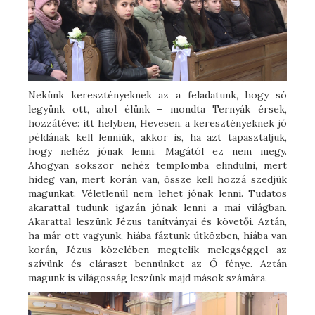
Nekünk keresztényeknek az a feladatunk, hogy só
legyünk ott, ahol élünk – mondta Ternyák érsek,
hozzátéve: itt helyben, Hevesen, a keresztényeknek jó
példának kell lenniük, akkor is, ha azt tapasztaljuk,
hogy nehéz jónak lenni. Magától ez nem megy.
Ahogyan sokszor nehéz templomba elindulni, mert
hideg van, mert korán van, össze kell hozzá szedjük
magunkat. Véletlenül nem lehet jónak lenni. Tudatos
akarattal tudunk igazán jónak lenni a mai világban.
Akarattal leszünk Jézus tanítványai és követői. Aztán,
ha már ott vagyunk, hiába fáztunk útközben, hiába van
korán, Jézus közelében megtelik melegséggel az
szívünk és eláraszt bennünket az Ő fénye. Aztán
magunk is világosság leszünk majd mások számára.