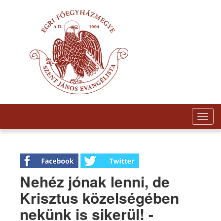
Togg
navig
Nehéz jónak lenni, de
Krisztus közelségében
nekünk is sikerül! -