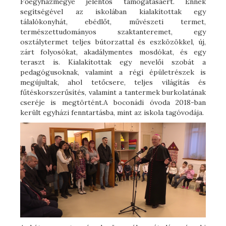
Főegyházmegye jelentős támogatásáért. Ennek
segítségével az iskolában kialakítottak egy
tálalókonyhát, ebédlőt, művészeti termet,
természettudományos szaktanteremet, egy
osztálytermet teljes bútorzattal és eszközökkel, új,
zárt folyosókat, akadálymentes mosdókat, és egy
teraszt is. Kialakítottak egy nevelői szobát a
pedagógusoknak, valamint a régi épületrészek is
megújultak, ahol tetőcsere, teljes világítás és
fűtéskorszerűsítés, valamint a tantermek burkolatának
cseréje is megtörtént.A boconádi óvoda 2018-ban
került egyházi fenntartásba, mint az iskola tagóvodája.