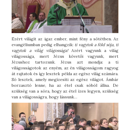
Ezért világít az igaz ember, mint fény a sötétben. Az
evangéliumban pedig elhangzik:
ti vagytok a föld sója, ti
vagytok a világ világossága!
Azért vagyunk a világ
világossága, mert Jézus követői vagyunk, mert
Jézushoz tartozunk. Jézus azt mondja: a ti
világosságotok az enyém, az én világosságom ragyog
át rajtatok és így lesztek példa az egész világ számára.
Só lesztek, amely megízesíti az egész világot. Ámbár
borzasztó lenne, ha az étel csak sóból állna. De
szükség van a sóra, hogy az étel ízes legyen, szükség
van a világosságra, hogy lássunk…