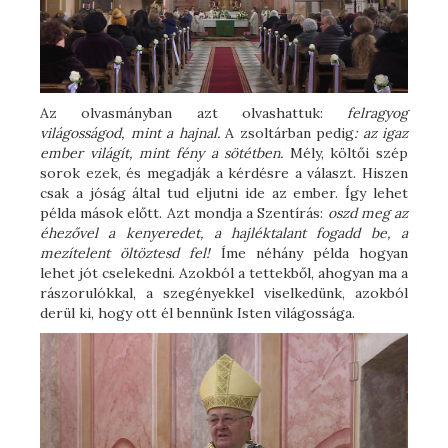
Az olvasmányban azt olvashattuk:
felragyog
világosságod, mint a hajnal.
A
zsoltárban
pedig
: az igaz
ember világít, mint fény a sötétben.
Mély, költői szép
sorok ezek, és megadják a kérdésre a választ. Hiszen
csak a jóság által tud eljutni ide az ember. Így lehet
példa mások előtt. Azt mondja a Szentírás:
oszd meg az
éhezővel a kenyeredet, a hajléktalant fogadd be, a
mezítelent öltöztesd fel!
Íme néhány példa hogyan
lehet jót cselekedni. Azokból a tettekből, ahogyan ma a
rászorulókkal, a szegényekkel viselkedünk, azokból
derül ki, hogy ott él bennünk Isten világossága.