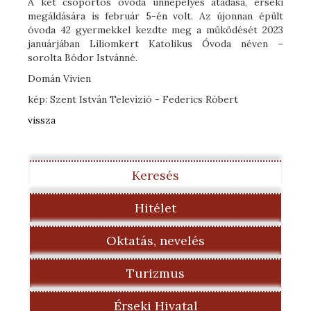
A két csoportos óvoda ünnepélyes átadása, érseki
megáldására is február 5-én volt. Az újonnan épült
óvoda 42 gyermekkel kezdte meg a működését 2023
januárjában Liliomkert Katolikus Óvoda néven –
sorolta Bódor Istvánné.
Domán Vivien
kép: Szent István Televízió - Federics Róbert
vissza
Keresés
Hitélet
Oktatás, nevelés
Turizmus
Érseki Hivatal