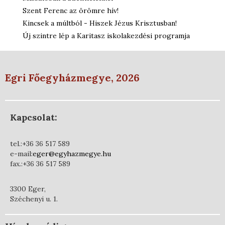
Szent Ferenc az örömre hív!
Kincsek a múltból - Hiszek Jézus Krisztusban!
Új szintre lép a Karitasz iskolakezdési programja
Egri Főegyházmegye, 2026
Kapcsolat:
tel.:+36 36 517 589
e-mail:
eger@egyhazmegye.hu
fax.:+36 36 517 589
3300 Eger,
Széchenyi u. 1.