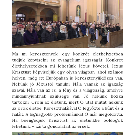
Ma mi keresztények, egy konkrét élethelyzetben
tudjuk képviselni az evangélium igazságát. Konkrét
élethelyzetekben mi lehetünk Jézus követei. Jézus
Krisztust képviseljük egy olyan világban, ahol számos
helyen, még itt Európában is keresztényüldözés van.
Nekünk jó Jézustól tanulni. Nála vannak az igazság
szavai. Nála van az íz, a fény és a világosság, amelyre
mindannyiunknak szüksége van. Jó nekünk hozzá
tartozni. Öröm az életünk, mert Ő utat mutat nekünk
az örök életbe. Kereszthalálával Ő legyőzte a bűnt és a
halált. A legnagyobb problémáinkat Ő már megoldotta.
Ha beengedjük Krisztust az életünkbe boldogok
lehetünk. – zárta gondolatait az érsek.