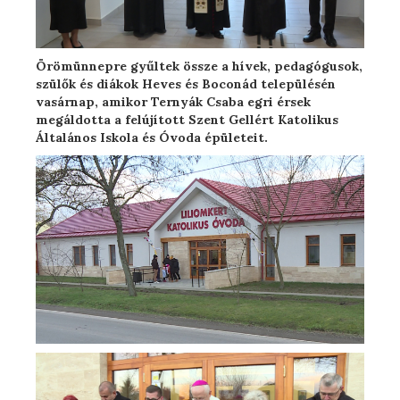
Örömünnepre gyűltek össze a hívek, pedagógusok,
szülők és diákok Heves és Boconád településén
vasárnap, amikor Ternyák Csaba egri érsek
megáldotta a felújított Szent Gellért Katolikus
Általános Iskola és Óvoda épületeit.