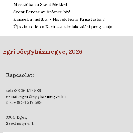
Misszióban a Szentlélekkel
Szent Ferenc az örömre hív!
Kincsek a múltból - Hiszek Jézus Krisztusban!
Új szintre lép a Karitasz iskolakezdési programja
Egri Főegyházmegye, 2026
Kapcsolat:
tel.:+36 36 517 589
e-mail:
eger@egyhazmegye.hu
fax.:+36 36 517 589
3300 Eger,
Széchenyi u. 1.