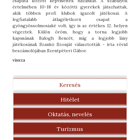
csapata között képviselték hazánkat. A szabályok
értelmében 10-18 év közötti gyerekek játszhattak,
akik többen profi klubok igazolt játékosai. A
legfiatalabb átlagéletkorú csapat a
gyöngyössolmosiaké volt, így is az értékes 12. helyen
végeztek. Külön öröm, hogy a torna legjobb
kapusának Balogh Bencét, míg a legjobb lány
játékosának Szankó Szonját választották - írta rövid
beszámolójában Szentpéteri Gábor.
vissza
Keresés
Hitélet
Oktatás, nevelés
Turizmus