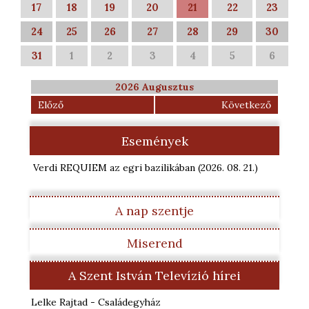
17
18
19
20
21
22
23
24
25
26
27
28
29
30
31
1
2
3
4
5
6
2026 Augusztus
Előző
Következő
Események
Verdi REQUIEM az egri bazilikában
(2026. 08. 21.
)
A nap szentje
Miserend
A Szent István Televízió hírei
Lelke Rajtad - Családegyház