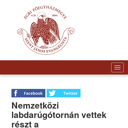
Togg
navig
Nemzetközi
labdarúgótornán vettek
részt a