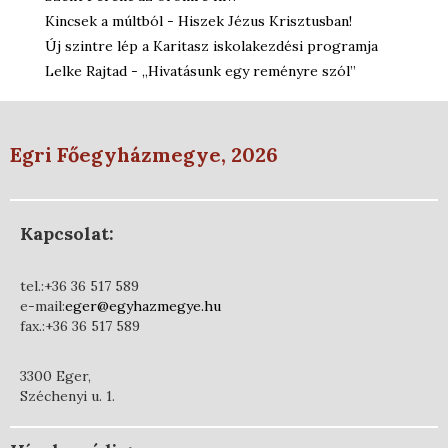
Kincsek a múltból - Hiszek Jézus Krisztusban!
Új szintre lép a Karitasz iskolakezdési programja
Lelke Rajtad - „Hivatásunk egy reményre szól”
Egri Főegyházmegye, 2026
Kapcsolat:
tel.:+36 36 517 589
e-mail:
eger@egyhazmegye.hu
fax.:+36 36 517 589
3300 Eger,
Széchenyi u. 1.