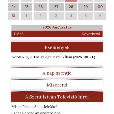
24
25
26
27
28
29
30
31
1
2
3
4
5
6
2026 Augusztus
Előző
Következő
Események
Verdi REQUIEM az egri bazilikában
(2026. 08. 21.
)
A nap szentje
Miserend
A Szent István Televízió hírei
Misszióban a Szentlélekkel
Szent Ferenc az örömre hív!