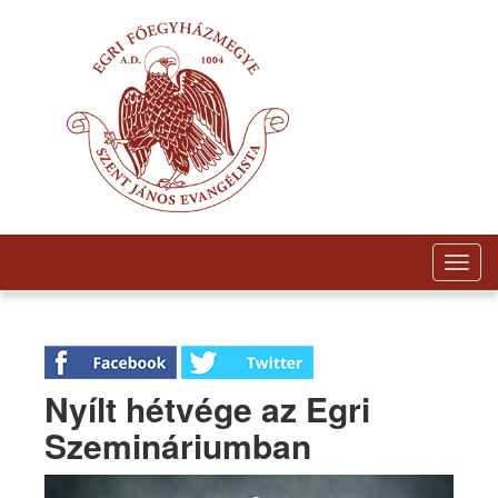
Togg
navig
Nyílt hétvége az Egri
Szemináriumban