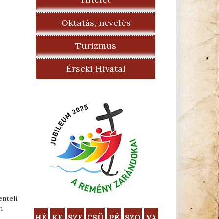
Oktatás, nevelés
Turizmus
Érseki Hivatal
enteli
i
HÉ
KE
SZE
CSÜ
PÉ
SZO
VA