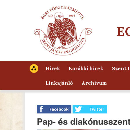
E
Hírek
Korábbi hírek
Szent 
Linkajánló
Archívum
Pap- és diakónusszent