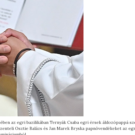
sében az egri bazilikában Ternyák Csaba egri érsek áldozópappá sz
szenteli Osztie Balázs és Jan Marek Bryska papnövendékeket az egr
mináriumból.