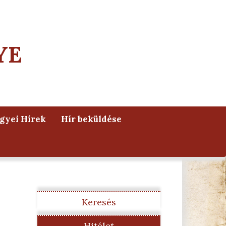
YE
yei Hírek
Hír beküldése
Keresés
Hitélet