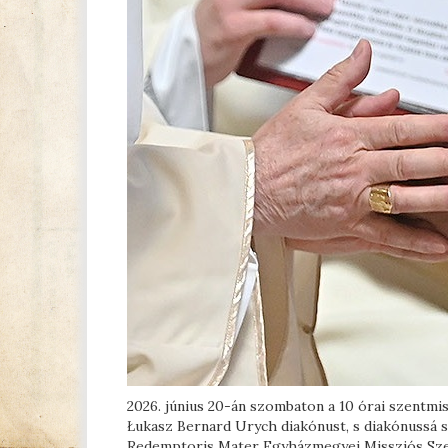
2026. június 20-án szombaton a 10 órai szentmi
Łukasz Bernard Urych diakónust, s diakónussá 
Redemptoris Mater Egyházmegyei Missziós Sze