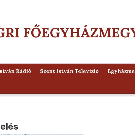
GRI FŐEGYHÁZMEG
István Rádió
Szent István Televízió
Egyházmeg
elés