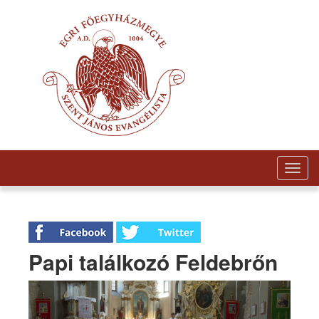
Togg
navig
Papi találkozó Feldebrőn