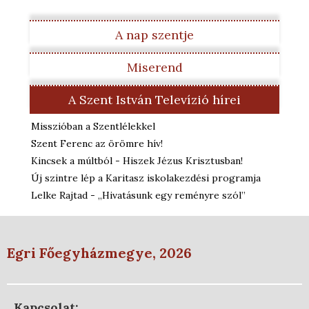
A nap szentje
Miserend
A Szent István Televízió hírei
Misszióban a Szentlélekkel
Szent Ferenc az örömre hív!
Kincsek a múltból - Hiszek Jézus Krisztusban!
Új szintre lép a Karitasz iskolakezdési programja
Lelke Rajtad - „Hivatásunk egy reményre szól”
Egri Főegyházmegye, 2026
Kapcsolat: