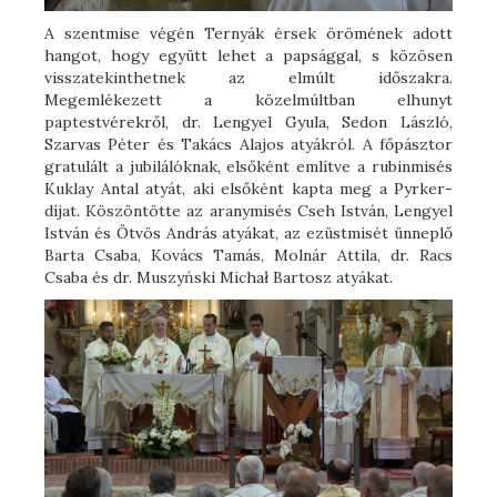
A szentmise végén Ternyák érsek örömének adott
hangot, hogy együtt lehet a papsággal, s közösen
visszatekinthetnek az elmúlt időszakra.
Megemlékezett a közelmúltban elhunyt
paptestvérekről, dr. Lengyel Gyula, Sedon László,
Szarvas Péter és Takács Alajos atyákról. A főpásztor
gratulált a jubilálóknak, elsőként említve a rubinmisés
Kuklay Antal atyát, aki elsőként kapta meg a Pyrker-
díjat. Köszöntötte az aranymisés Cseh István, Lengyel
István és Ötvös András atyákat, az ezüstmisét ünneplő
Barta Csaba, Kovács Tamás, Molnár Attila, dr. Racs
Csaba és dr. Muszyński Michał Bartosz atyákat.