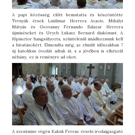
A papi közösség előtt bemutatta és köszöntötte
Ternyák érsek Luidimar Herrera Acacio, Mihályi
Mátyás és Geovanny Fernando Salazar Herrera
újmiséseket és Urych Łukasz Bernard diakónust. A
főpásztor hangsúlyozta, szüntelenül imádkoznunk kell
a hivatásokért. Elmondta még, az elmúlt időszakban 7
új katolikus óvodát adtak át, s a jövőben is elkészül
néhány, ez is reményre ad okot.
A szentmise végén Kakuk Ferenc érseki irodaigazgató