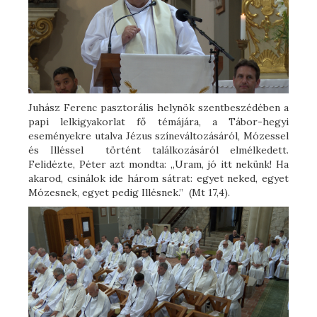
Juhász Ferenc pasztorális helynök szentbeszédében a
papi lelkigyakorlat fő témájára, a Tábor-hegyi
eseményekre utalva Jézus színeváltozásáról, Mózessel
és Illéssel történt találkozásáról elmélkedett.
Felidézte, Péter azt mondta: „Uram, jó itt nekünk! Ha
akarod, csinálok ide három sátrat: egyet neked, egyet
Mózesnek, egyet pedig Illésnek.” (Mt 17,4).