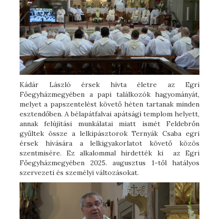
Kádár László érsek hívta életre az Egri
Főegyházmegyében a papi találkozók hagyományát,
melyet a papszentelést követő héten tartanak minden
esztendőben. A bélapátfalvai apátsági templom helyett,
annak felújítási munkálatai miatt ismét Feldebrőn
gyűltek össze a lelkipásztorok Ternyák Csaba egri
érsek hívására a lelkigyakorlatot követő közös
szentmisére. Ez alkalommal hirdették ki az Egri
Főegyházmegyében 2025. augusztus 1-től hatályos
szervezeti és személyi változásokat.