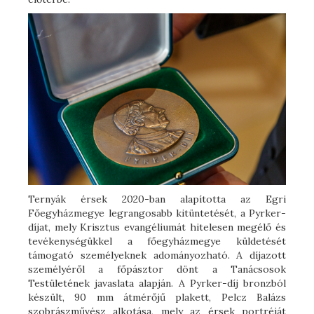
Ternyák érsek 2020-ban alapította az Egri
Főegyházmegye legrangosabb kitüntetését, a Pyrker-
díjat, mely Krisztus evangéliumát hitelesen megélő és
tevékenységükkel a főegyházmegye küldetését
támogató személyeknek adományozható. A díjazott
személyéről a főpásztor dönt a Tanácsosok
Testületének javaslata alapján. A Pyrker-díj bronzból
készült, 90 mm átmérőjű plakett, Pelcz Balázs
szobrászművész alkotása, mely az érsek portréját