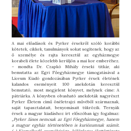
A mai előadások és Pyrker érsekről szóló korábbi
kötetek, cikkek, tanulmányok sokat segítenek, hogy az
ő személye és rajta keresztül az egyházmegye
korabeli élete közelebb kerüljön a mai kor emberéhez.
– mondta Dr. Czapkó Mihály érseki titkár, aki
bemutatta az Egri Főegyházmegye támogatásával a
Líceum Kiadó gondozásában Pyrker érsek életének
kalandos eseményeit 100 anekdotán keresztül
bemutató, most megjelent könyvet, melynek címe: A
pátriárka. A könyvben olvasható anekdoták nagyrészt
Pyrker Életem című önéletrajzi művéből származnak,
saját tapasztalatait, benyomásait tükrözik. Ternyák
érsek a magyar kiadáshoz írt előszóban így fogalmaz:
„Pyrker János nemcsak az Egri Főegyházmegye, hanem
a magyar egyház történetében is kuriózumnak számít.