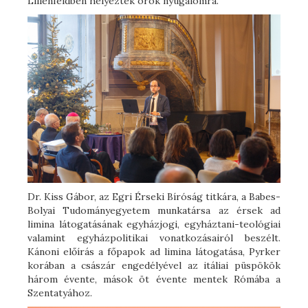
Lilienfeldben helyezték örök nyugalomra.
Dr. Kiss Gábor, az Egri Érseki Bíróság titkára, a Babes-
Bolyai Tudományegyetem munkatársa az érsek ad
limina látogatásának egyházjogi, egyháztani-teológiai
valamint egyházpolitikai vonatkozásairól beszélt.
Kánoni előírás a főpapok ad limina látogatása, Pyrker
korában a császár engedélyével az itáliai püspökök
három évente, mások öt évente mentek Rómába a
Szentatyához.