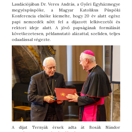
Laudációjában Dr. Veres András, a Győri Egyházmegye
megyéspüspöke, a Magyar Katolikus Püspöki
Konferencia elnöke kiemelte, hogy 20 év alatt egész
papi nemzedék nőtt fel a díjazott lelkivezetői és
rektori ideje alatt. A jövő papságának formálását
következetesen, példamutató alázattal, szelíden, teljes
odaadással végezte.
A díjat Ternyák érsek adta át Bosák Nándor