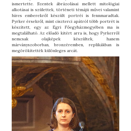
ismertette. Szentek ábrázolásai mellett mitológiai
alkotásai is születtek, történeti témájú művei valamint
híres emberekről készült portréi is fennmaradtak.
Pyrker érsekről, mint ciszterci apátról több portrét is
készített, egy az Egri Főegyházmegyében ma is
megtalálható. Az előadó kitért arra is, hogy Pyrkerről
nemcsak olajképek készültek, hanem
márványszoborban, bronzéremben, replikákban is
megörökítették különleges arcát.