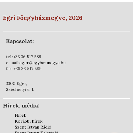
Egri Főegyházmegye, 2026
Kapcsolat:
tel.:+36 36 517 589
e-mail:
eger@egyhazmegye.hu
fax.:+36 36 517 589
3300 Eger,
Széchenyi u. 1.
Hírek, média:
Hírek
Korábbi hírek
Szent István Rádió
Szent István Televízió