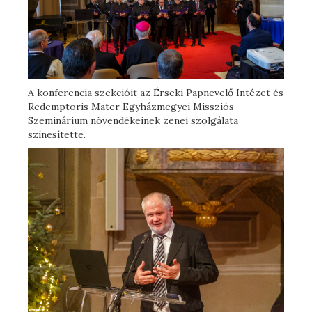
A konferencia szekcióit az Érseki Papnevelő Intézet és
Redemptoris Mater Egyházmegyei Missziós
Szeminárium növendékeinek zenei szolgálata
színesítette.