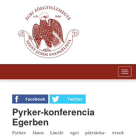
Togg
navig
Pyrker-konferencia
Egerben
Pyrker János László egri pátriárka- érsek