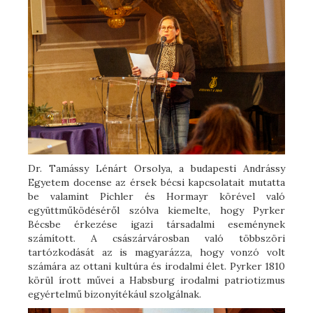
Dr. Tamássy Lénárt Orsolya, a budapesti Andrássy
Egyetem docense az érsek bécsi kapcsolatait mutatta
be valamint Pichler és Hormayr körével való
együttműködéséről szólva kiemelte, hogy Pyrker
Bécsbe érkezése igazi társadalmi eseménynek
számított. A császárvárosban való többszöri
tartózkodását az is magyarázza, hogy vonzó volt
számára az ottani kultúra és irodalmi élet. Pyrker 1810
körül írott művei a Habsburg irodalmi patriotizmus
egyértelmű bizonyítékául szolgálnak.