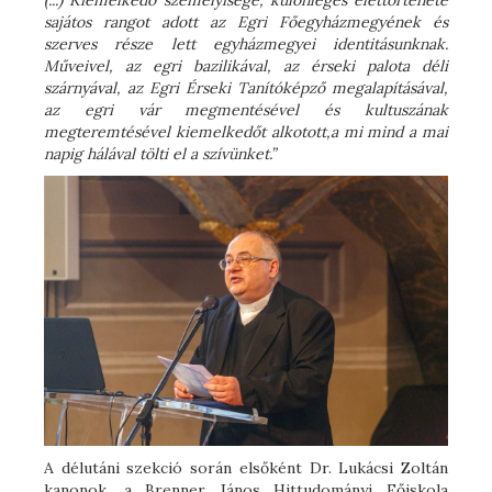
(...) Kiemelkedő személyisége, különleges élettörténete
sajátos rangot adott az Egri Főegyházmegyének és
szerves része lett egyházmegyei identitásunknak.
Műveivel, az egri bazilikával, az érseki palota déli
szárnyával, az Egri Érseki Tanítóképző megalapításával,
az egri vár megmentésével és kultuszának
megteremtésével kiemelkedőt alkotott,a mi mind a mai
napig hálával tölti el a szívünket.”
A délutáni szekció során elsőként Dr. Lukácsi Zoltán
kanonok, a Brenner János Hittudományi Főiskola