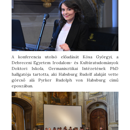
A konferencia utolsó előadását Kósa Györgyi, a
Debreceni Egyetem Irodalom- és Kultúratudományok
Doktori Iskola, Germanisztikai Intézetének PhD
hallgatója tartotta, aki Habsburg Rudolf alakját vette
górcső alá Pyrker Rudolph von Habsburg című
eposzában.