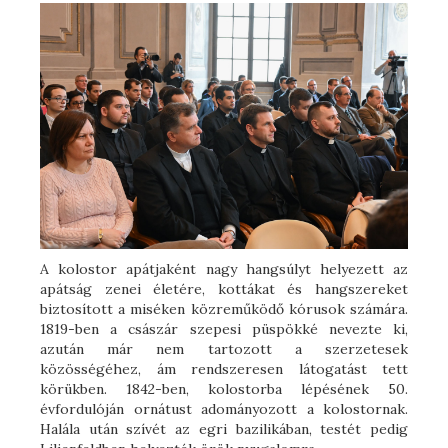
A kolostor apátjaként nagy hangsúlyt helyezett az
apátság zenei életére, kottákat és hangszereket
biztosított a miséken közreműködő kórusok számára.
1819-ben a császár szepesi püspökké nevezte ki,
azután már nem tartozott a szerzetesek
közösségéhez, ám rendszeresen látogatást tett
körükben. 1842-ben, kolostorba lépésének 50.
évfordulóján ornátust adományozott a kolostornak.
Halála után szívét az egri bazilikában, testét pedig