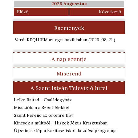
2026 Augusztus
Előző
Következő
Események
Verdi REQUIEM az egri bazilikában
(2026. 08. 21.
)
A nap szentje
Miserend
A Szent István Televízió hírei
Lelke Rajtad - Családegyház
Misszióban a Szentlélekkel
Szent Ferenc az örömre hív!
Kincsek a múltból - Hiszek Jézus Krisztusban!
Új szintre lép a Karitasz iskolakezdési programja