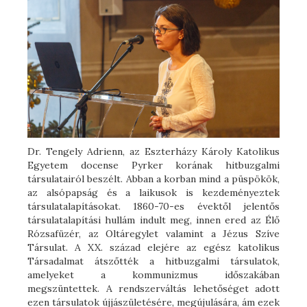
Dr. Tengely Adrienn, az Eszterházy Károly Katolikus
Egyetem docense Pyrker korának hitbuzgalmi
társulatairól beszélt. Abban a korban mind a püspökök,
az alsópapság és a laikusok is kezdeményeztek
társulatalapításokat. 1860-70-es évektől jelentős
társulatalapítási hullám indult meg, innen ered az Élő
Rózsafüzér, az Oltáregylet valamint a Jézus Szíve
Társulat. A XX. század elejére az egész katolikus
Társadalmat átszőtték a hitbuzgalmi társulatok,
amelyeket a kommunizmus időszakában
megszüntettek. A rendszerváltás lehetőséget adott
ezen társulatok újjászületésére, megújulására, ám ezek