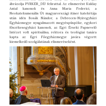
ábrázolja PYRKER_DÍJ felirattal. Az elismerést Kuklay
Antal kanonok és Anna Maria Federici, a
Neokatekumenális Út magyarországi itiner katekétája
után idén Bosák Nándor, a Debrecen-Nyíregyházi
Egyházmegye nyugalmazott megyéspüspöke, egykori
főszékesegyházi kanonok, az Egri Érseki Papnevelő
Intézet volt spirituálisa, rektora és teológiai tanára
kapta az Egri Főegyházmegye javára végzett
kiemelkedő szolgálatának elismeréseként.