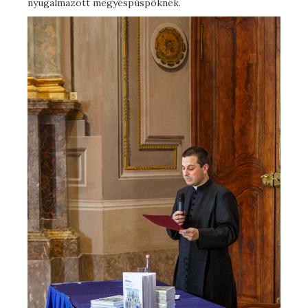
nyugalmazott megyéspüspöknek.