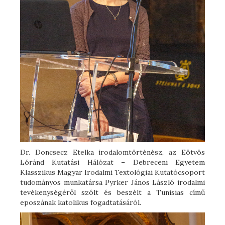
Dr. Doncsecz Etelka irodalomtörténész, az Eötvös
Lóránd Kutatási Hálózat – Debreceni Egyetem
Klasszikus Magyar Irodalmi Textológiai Kutatócsoport
tudományos munkatársa Pyrker János László irodalmi
tevékenységéről szólt és beszélt a Tunisias című
eposzának katolikus fogadtatásáról.