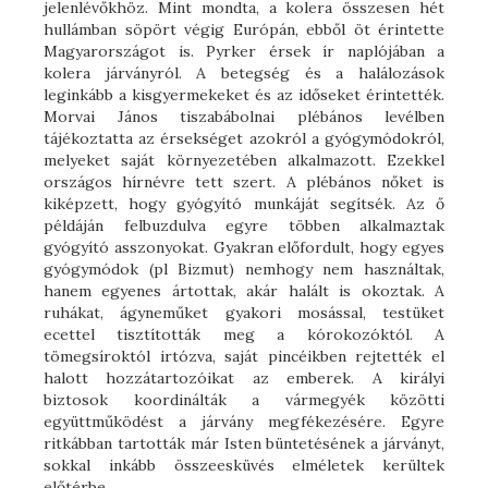
jelenlévőkhöz. Mint mondta, a kolera összesen hét
hullámban söpört végig Európán, ebből öt érintette
Magyarországot is. Pyrker érsek ír naplójában a
kolera járványról. A betegség és a halálozások
leginkább a kisgyermekeket és az időseket érintették.
Morvai János tiszabábolnai plébános levélben
tájékoztatta az érsekséget azokról a gyógymódokról,
melyeket saját környezetében alkalmazott. Ezekkel
országos hírnévre tett szert. A plébános nőket is
kiképzett, hogy gyógyító munkáját segítsék. Az ő
példáján felbuzdulva egyre többen alkalmaztak
gyógyító asszonyokat. Gyakran előfordult, hogy egyes
gyógymódok (pl Bizmut) nemhogy nem használtak,
hanem egyenes ártottak, akár halált is okoztak. A
ruhákat, ágyneműket gyakori mosással, testüket
ecettel tisztították meg a kórokozóktól. A
tömegsíroktól irtózva, saját pincéikben rejtették el
halott hozzátartozóikat az emberek. A királyi
biztosok koordinálták a vármegyék közötti
együttműködést a járvány megfékezésére. Egyre
ritkábban tartották már Isten büntetésének a járványt,
sokkal inkább összeesküvés elméletek kerültek
előtérbe.