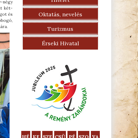
y-négy
t két-
Oktatás, nevelés
agot és
dobogó,
ára.
Turizmus
Érseki Hivatal
HÉ
KE
SZE
CSÜ
PÉ
SZO
VA