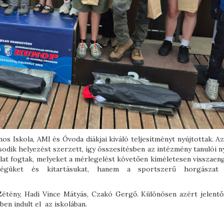
nos Iskola, AMI és Óvoda diákjai kiváló teljesítményt nyújtottak. A
sodik helyezést szerzett, így összesítésben az intézmény tanulói 
alat fogtak, melyeket a mérlegelést követően kíméletesen visszaen
ségüket és kitartásukat, hanem a sportszerű horgászat i
 Zétény, Hadi Vince Mátyás, Czakó Gergő. Különösen azért jelentő
en indult el az iskolában.