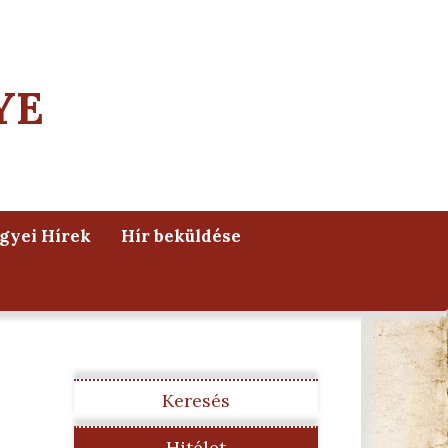
YE
yei Hírek
Hír beküldése
Keresés
Hitélet