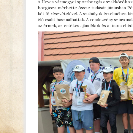
A Heves vármegyei sporthorgász szakkörök sz
horgásza mérhette össze tudását júniusban Pé
két fő részvételével. A szabályok értelmében ki
élő csalit használhattak. A rendezvény színvona
az érmek, az értékes ajándékok és a finom ebéd