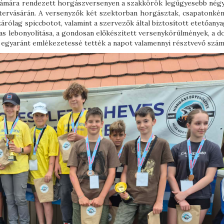
ámára rendezett horgászversenyen a szakkörök legügyesebb nég
tervásárán. A versenyzők két szektorban horgásztak, csapatonkén
zárólag spiccbotot, valamint a szervezők által biztosított etetőany
las lebonyolítása, a gondosan előkészített versenykörülmények, a 
 egyaránt emlékezetessé tették a napot valamennyi résztvevő szám