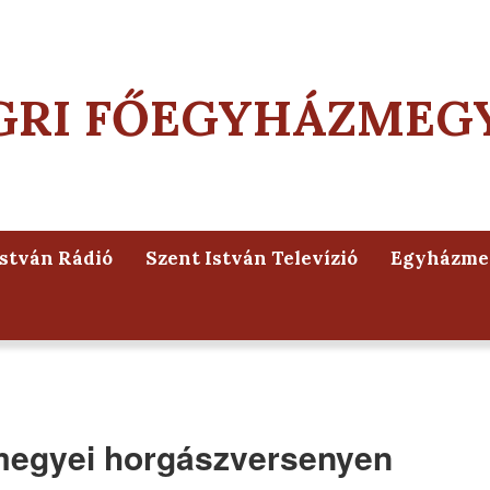
GRI FŐEGYHÁZMEG
István Rádió
Szent István Televízió
Egyházmeg
rmegyei horgászversenyen