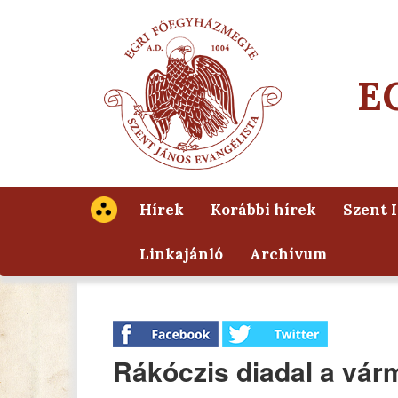
E
Hírek
Korábbi hírek
Szent 
Linkajánló
Archívum
Rákóczis diadal a vá