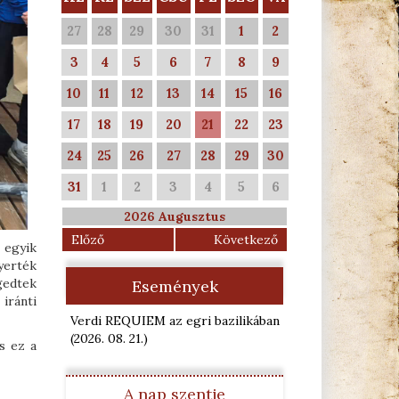
27
28
29
30
31
1
2
3
4
5
6
7
8
9
10
11
12
13
14
15
16
17
18
19
20
21
22
23
24
25
26
27
28
29
30
31
1
2
3
4
5
6
2026 Augusztus
Előző
Következő
z egyik
nyerték
gedtek
Események
ránti
Verdi REQUIEM az egri bazilikában
(2026. 08. 21.
)
s ez a
A nap szentje