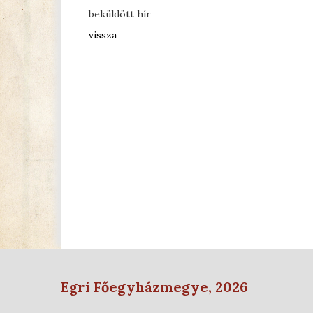
beküldött hír
vissza
Egri Főegyházmegye, 2026