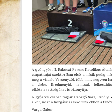
A gyöngyösi II. Rákóczi Ferenc Katolikus Általá
csapat saját szektorában első, a másik pedig má
meg a viadalt. Versenyzők több mint negyven h
a vízbe. Eredményük nemcsak felkészült
elkötelezettségüket is bizonyítja.
A győztes csapat tagjai: Csörgő Sára, Erdélyi
siker, mert a horgász szakkörünk ebben a tanévb
Varga Gábor