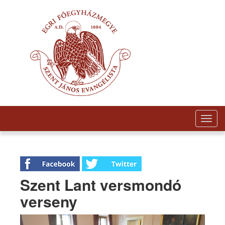
Togg
navig
Szent Lant versmondó
verseny