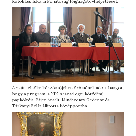
Katolikus Iskolai Főhatóság főigazgató-helyettesét.
A zsűri elnöke köszöntőjében örömének adott hangot,
hogy a program a XIX. század egri kötődésű
papköltőit, Pájer Antalt, Mindszenty Gedeont és
Tárkányi Bélát állította középpontba.