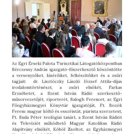
Az Egri Érseki Palota Turisztikai Látogatóközpontban
Bérczessy András igazgató-főszerkesztő köszöntötte
a versenyzőket, kísérőiket, felkészítőiket és a zsűri
tagjait: dr. Lisztóczky László József Attila-díjas
irodalomtörténészt, a zsűri elnökét, Farkas
Erzsébetet, a Szent István Rádió szerkesztő-
műsorvezetőjét, riporterét, Balogh Ferencet, az Egri
Főegyházmegyei Könyvtár igazgatóját, Ft. Bozók
Ferenc magyar költő és esszéistát, piarista szerzetest,
Ft. Buda Péter teológiai tanárt, a Szent István Rádiót
és Televíziót működtető Magyar Katolikus Rádió
Alapítvány elnökét, Köböl Zsoltot, az Egyházmegyei