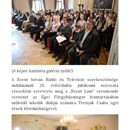
(A képre kattintva galéria nyílik!)
A Szent István Rádió és Televízió szerkesztősége
indulásának 25. évfordulós jubileumi sorozata
részeként szervezte meg a „Szent Lant” versmondó
versenyt az Egri Főegyházmegye fenntartásában
működő iskolák diákjai számára Ternyák Csaba egri
érsek fővédnökségével.