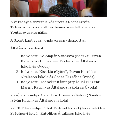
A versenyen felvételt készített a Szent István
Televízió, az összeállítás hamarosan látható lesz
Youtube-csatornáján.
A Szent Lant versmondóverseny díjazottjai:
Általános iskolások:
helyezett: Kolompár Vanessza (Bocskai István
Katolikus Gimnázium, Technikum, Általános
Iskola és Óvoda)
helyezett: Kiss Lia (Györffy István Katolikus
Általános Iskola és Szent Erzsébet Óvoda)
helyezett: Hochvárt Bálint (Árpád-házi Szent
Margit Katolikus Általános Iskola és Óvoda)
a zsűri különdíja: Galambos Dominik (Boldog Sándor
István Katolikus Általános Iskola)
az EKIF különdíja: Sebők Botond József (Jászapáti Gróf
Széchenyi István Katolikus Általános Iskola és