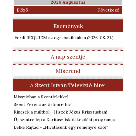
2026 Augusztus
Előző
Következő
Események
Verdi REQUIEM az egri bazilikában
(2026. 08. 21.
)
A nap szentje
Miserend
A Szent István Televízió hírei
Misszióban a Szentlélekkel
Szent Ferenc az örömre hív!
Kincsek a múltból - Hiszek Jézus Krisztusban!
Új szintre lép a Karitasz iskolakezdési programja
Lelke Rajtad - „Hivatásunk egy reményre szól”