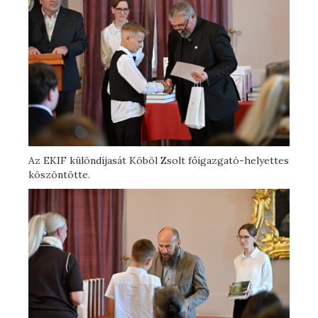
Az EKIF különdíjasát Köböl Zsolt főigazgató-helyettes
köszöntötte.